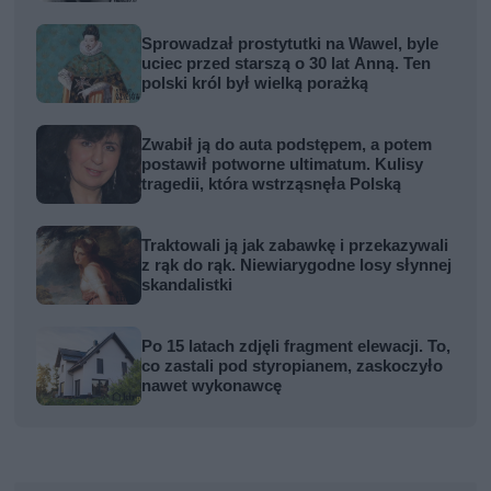
Sprowadzał prostytutki na Wawel, byle
uciec przed starszą o 30 lat Anną. Ten
polski król był wielką porażką
Zwabił ją do auta podstępem, a potem
postawił potworne ultimatum. Kulisy
tragedii, która wstrząsnęła Polską
Traktowali ją jak zabawkę i przekazywali
z rąk do rąk. Niewiarygodne losy słynnej
skandalistki
Po 15 latach zdjęli fragment elewacji. To,
co zastali pod styropianem, zaskoczyło
nawet wykonawcę