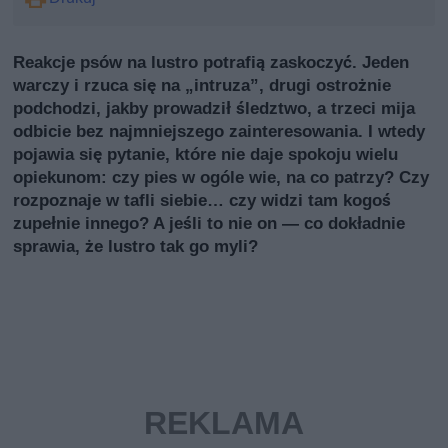
Reakcje psów na lustro potrafią zaskoczyć. Jeden
warczy i rzuca się na „intruzа”, drugi ostrożnie
podchodzi, jakby prowadził śledztwo, a trzeci mija
odbicie bez najmniejszego zainteresowania. I wtedy
pojawia się pytanie, które nie daje spokoju wielu
opiekunom: czy pies w ogóle wie, na co patrzy? Czy
rozpoznaje w tafli siebie… czy widzi tam kogoś
zupełnie innego? A jeśli to nie on — co dokładnie
sprawia, że lustro tak go myli?