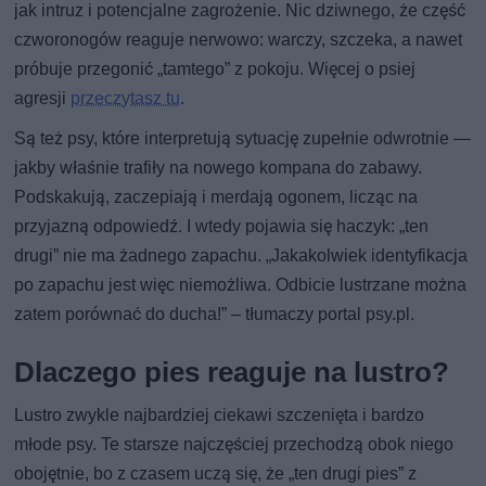
jak intruz i potencjalne zagrożenie. Nic dziwnego, że część
czworonogów reaguje nerwowo: warczy, szczeka, a nawet
próbuje przegonić „tamtego” z pokoju. Więcej o psiej
agresji
przeczytasz tu
.
Są też psy, które interpretują sytuację zupełnie odwrotnie —
jakby właśnie trafiły na nowego kompana do zabawy.
Podskakują, zaczepiają i merdają ogonem, licząc na
przyjazną odpowiedź. I wtedy pojawia się haczyk: „ten
drugi” nie ma żadnego zapachu. „Jakakolwiek identyfikacja
po zapachu jest więc niemożliwa. Odbicie lustrzane można
zatem porównać do ducha!” – tłumaczy portal psy.pl.
Dlaczego pies reaguje na lustro?
Lustro zwykle najbardziej ciekawi szczenięta i bardzo
młode psy. Te starsze najczęściej przechodzą obok niego
obojętnie, bo z czasem uczą się, że „ten drugi pies” z