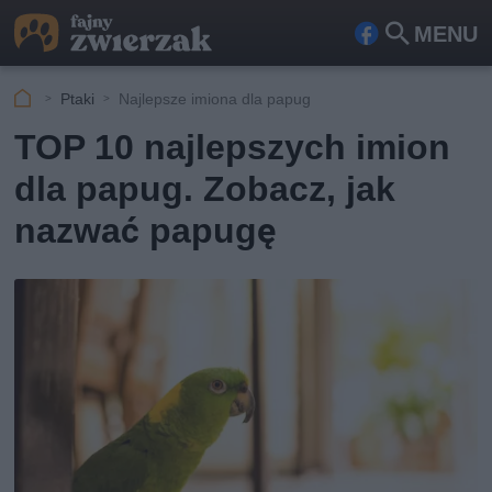
MENU
Fa
Szu
ceb
kaj
Ptaki
Najlepsze imiona dla papug
ook
TOP 10 najlepszych imion
dla papug. Zobacz, jak
nazwać papugę