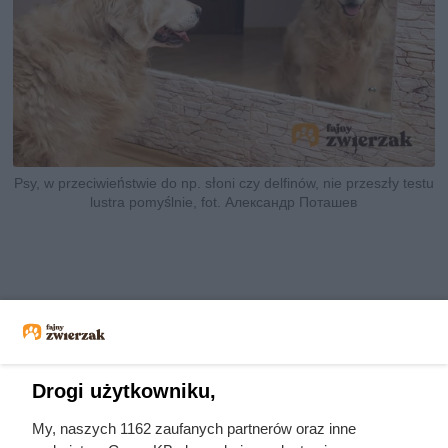
Psy, w przeciwieństwie do np. słoni czy delfinów, nie przeszły testu
lustra pomyślnie, fot. Александр Поташев
Drogi użytkowniku,
My, naszych 1162 zaufanych partnerów oraz inne