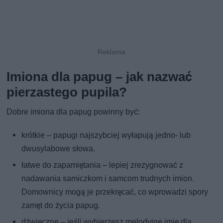
Imiona dla papug – jak nazwać
pierzastego pupila?
Dobre imiona dla papug powinny być:
krótkie – papugi najszybciej wyłapują jedno- lub
dwusylabowe słowa.
łatwe do zapamiętania – lepiej zrezygnować z
nadawania samiczkom i samcom trudnych imion.
Domownicy mogą je przekręcać, co wprowadzi spory
zamęt do życia papug.
dźwięczne – jeśli wybierzesz melodyjne imię dla