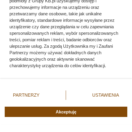
podmioty z Grupy KB.pl uzyskujemy dostęp i
przechowujemy informacje na urządzeniu oraz
przetwarzamy dane osobowe, takie jak unikalne
identyfikatory, standardowe informacje wysyłane przez
urządzenie czy dane przeglądania w celu zapewniania
spersonalizowanych reklam, wybór spersonalizowanych
treści, pomiar reklam i treści, badanie odbiorców oraz
ulepszanie usług. Za zgodą Użytkownika my i Zaufani
Partnerzy możemy używać dokładnych danych
geolokalizacyjnych oraz aktywnie skanować
charakterystykę urządzenia do celów identyfikacji.
Ponieważ cenimy Twoją prywatność, prosimy o zgodę na
korzystanie z tych technologii poprzez kliknięcie
„Akceptuję”. Zgoda jest dobrowolna i zawsze możesz ją
zmienić/wycofać klikając przycisk ustawień prywatności
PARTNERZY
USTAWIENIA
znajdujący się w lewym dolnym rogu strony. Niektóre
rodzaje przetwarzania danych nie wymagają zgody
użytkownika, ale masz prawo sprzeciwić się takiemu
Akceptuję
przetwarzaniu. Preferencje będą miały zastosowania tylko
na tej witrynie.