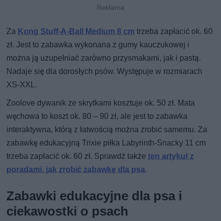
Za
Kong Stuff-A-Ball Medium 8 cm
trzeba zapłacić ok. 60
zł. Jest to zabawka wykonana z gumy kauczukowej i
można ją uzupełniać zarówno przysmakami, jak i pastą.
Nadaje się dla dorosłych psów. Występuje w rozmiarach
XS-XXL.
Zoolove dywanik ze skrytkami kosztuje ok. 50 zł. Mata
węchowa to koszt ok. 80 – 90 zł, ale jest to zabawka
interaktywna, którą z łatwością można zrobić samemu. Za
zabawkę edukacyjną Trixie piłka Labyrinth-Snacky 11 cm
trzeba zapłacić ok. 60 zł. Sprawdź także
ten artykuł z
poradami, jak zrobić zabawkę dla psa
.
Zabawki edukacyjne dla psa i
ciekawostki o psach