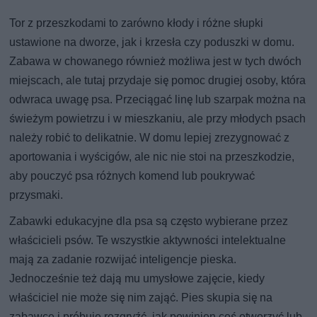
Tor z przeszkodami to zarówno kłody i różne słupki
ustawione na dworze, jak i krzesła czy poduszki w domu.
Zabawa w chowanego również możliwa jest w tych dwóch
miejscach, ale tutaj przydaje się pomoc drugiej osoby, która
odwraca uwagę psa. Przeciągać linę lub szarpak można na
świeżym powietrzu i w mieszkaniu, ale przy młodych psach
należy robić to delikatnie. W domu lepiej zrezygnować z
aportowania i wyścigów, ale nic nie stoi na przeszkodzie,
aby pouczyć psa różnych komend lub poukrywać
przysmaki.
Zabawki edukacyjne dla psa są często wybierane przez
właścicieli psów. Te wszystkie aktywności intelektualne
mają za zadanie rozwijać inteligencje pieska.
Jednocześnie też dają mu umysłowe zajęcie, kiedy
właściciel nie może się nim zająć. Pies skupia się na
zabawce i próbuje rozgryźć, jak powinien coś otworzyć lub