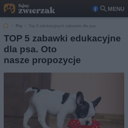
MENU
Fa
Szu
ceb
kaj
Psy
Top 5 edukacyjnych zabawek dla psa
ook
TOP 5 zabawki edukacyjne
dla psa. Oto
nasze propozycje