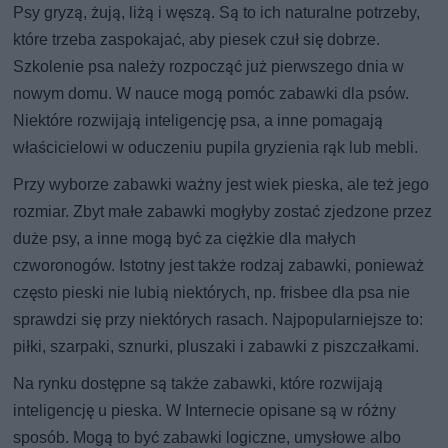
Psy gryzą, żują, liżą i węszą. Są to ich naturalne potrzeby,
które trzeba zaspokajać, aby piesek czuł się dobrze.
Szkolenie psa należy rozpocząć już pierwszego dnia w
nowym domu. W nauce mogą pomóc zabawki dla psów.
Niektóre rozwijają inteligencję psa, a inne pomagają
właścicielowi w oduczeniu pupila gryzienia rąk lub mebli.
Przy wyborze zabawki ważny jest wiek pieska, ale też jego
rozmiar. Zbyt małe zabawki mogłyby zostać zjedzone przez
duże psy, a inne mogą być za ciężkie dla małych
czworonogów. Istotny jest także rodzaj zabawki, ponieważ
często pieski nie lubią niektórych, np. frisbee dla psa nie
sprawdzi się przy niektórych rasach. Najpopularniejsze to:
piłki, szarpaki, sznurki, pluszaki i zabawki z piszczałkami.
Na rynku dostępne są także zabawki, które rozwijają
inteligencję u pieska. W Internecie opisane są w różny
sposób. Mogą to być zabawki logiczne, umysłowe albo