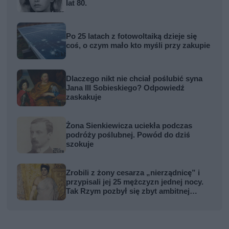
lat 80.
Po 25 latach z fotowoltaiką dzieje się
coś, o czym mało kto myśli przy zakupie
Dlaczego nikt nie chciał poślubić syna
Jana III Sobieskiego? Odpowiedź
zaskakuje
Żona Sienkiewicza uciekła podczas
podróży poślubnej. Powód do dziś
szokuje
Zrobili z żony cesarza „nierządnicę” i
przypisali jej 25 mężczyzn jednej nocy.
Tak Rzym pozbył się zbyt ambitnej
kobiety