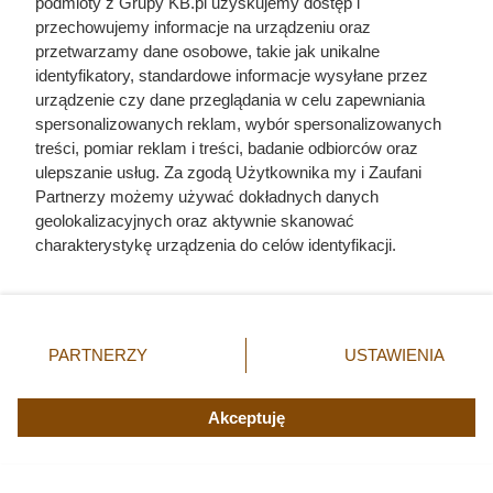
podmioty z Grupy KB.pl uzyskujemy dostęp i
przechowujemy informacje na urządzeniu oraz
przetwarzamy dane osobowe, takie jak unikalne
identyfikatory, standardowe informacje wysyłane przez
urządzenie czy dane przeglądania w celu zapewniania
spersonalizowanych reklam, wybór spersonalizowanych
treści, pomiar reklam i treści, badanie odbiorców oraz
ulepszanie usług. Za zgodą Użytkownika my i Zaufani
Partnerzy możemy używać dokładnych danych
geolokalizacyjnych oraz aktywnie skanować
Zostawienie kota samego na długie godziny bez zapewnienia
charakterystykę urządzenia do celów identyfikacji.
stymulacji umysłowej i uwagi prowadzi do frustracji oraz
Ponieważ cenimy Twoją prywatność, prosimy o zgodę na
problemów behawioralnych, fot. yjpto
korzystanie z tych technologii poprzez kliknięcie
„Akceptuję”. Zgoda jest dobrowolna i zawsze możesz ją
zmienić/wycofać klikając przycisk ustawień prywatności
PARTNERZY
USTAWIENIA
znajdujący się w lewym dolnym rogu strony. Niektóre
rodzaje przetwarzania danych nie wymagają zgody
użytkownika, ale masz prawo sprzeciwić się takiemu
Akceptuję
przetwarzaniu. Preferencje będą miały zastosowania tylko
na tej witrynie.