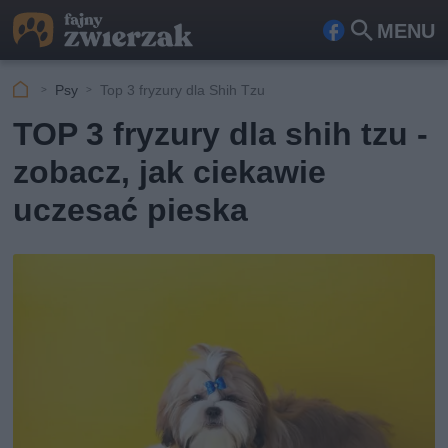
MENU
Fa
Szu
ceb
kaj
Psy
Top 3 fryzury dla Shih Tzu
ook
TOP 3 fryzury dla shih tzu -
zobacz, jak ciekawie
uczesać pieska