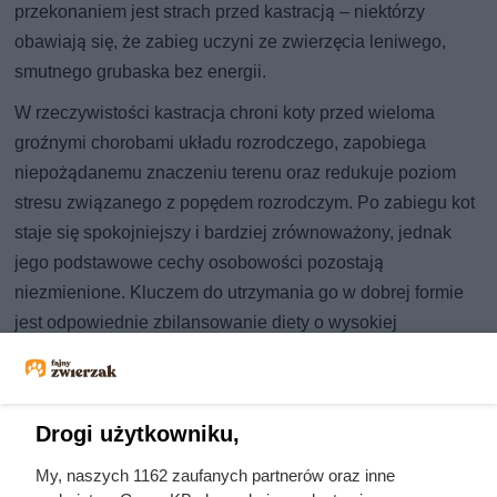
przekonaniem jest strach przed kastracją – niektórzy
obawiają się, że zabieg uczyni ze zwierzęcia leniwego,
smutnego grubaska bez energii.
W rzeczywistości kastracja chroni koty przed wieloma
groźnymi chorobami układu rozrodczego, zapobiega
niepożądanemu znaczeniu terenu oraz redukuje poziom
stresu związanego z popędem rozrodczym. Po zabiegu kot
staje się spokojniejszy i bardziej zrównoważony, jednak
jego podstawowe cechy osobowości pozostają
niezmienione. Kluczem do utrzymania go w dobrej formie
jest odpowiednie zbilansowanie diety o wysokiej
zawartości mięsa oraz dbanie o aktywność fizyczną
każdego dnia.
Drogi użytkowniku,
My, naszych 1162 zaufanych partnerów oraz inne