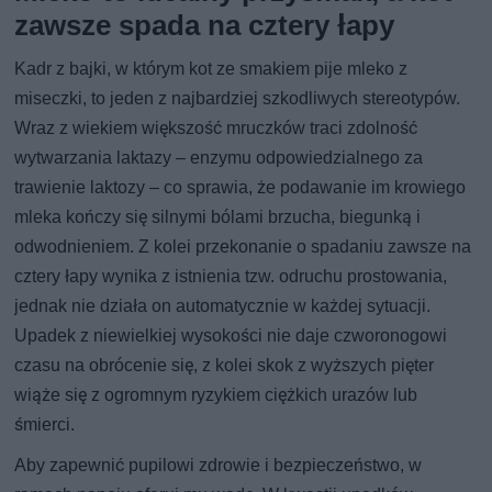
zawsze spada na cztery łapy
Kadr z bajki, w którym kot ze smakiem pije mleko z
miseczki, to jeden z najbardziej szkodliwych stereotypów.
Wraz z wiekiem większość mruczków traci zdolność
wytwarzania laktazy – enzymu odpowiedzialnego za
trawienie laktozy – co sprawia, że podawanie im krowiego
mleka kończy się silnymi bólami brzucha, biegunką i
odwodnieniem. Z kolei przekonanie o spadaniu zawsze na
cztery łapy wynika z istnienia tzw. odruchu prostowania,
jednak nie działa on automatycznie w każdej sytuacji.
Upadek z niewielkiej wysokości nie daje czworonogowi
czasu na obrócenie się, z kolei skok z wyższych pięter
wiąże się z ogromnym ryzykiem ciężkich urazów lub
śmierci.
Aby zapewnić pupilowi zdrowie i bezpieczeństwo, w