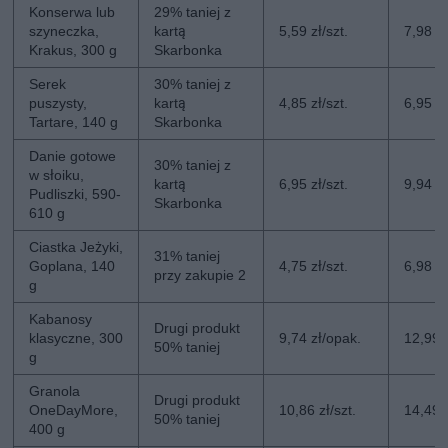
Konserwa lub
29% taniej z
szyneczka,
kartą
5,59 zł/szt.
7,98 zł
Krakus, 300 g
Skarbonka
Serek
30% taniej z
puszysty,
kartą
4,85 zł/szt.
6,95 zł
Tartare, 140 g
Skarbonka
Danie gotowe
30% taniej z
w słoiku,
kartą
6,95 zł/szt.
9,94 zł
Pudliszki, 590-
Skarbonka
610 g
Ciastka Jeżyki,
31% taniej
Goplana, 140
4,75 zł/szt.
6,98 zł
przy zakupie 2
g
Kabanosy
Drugi produkt
klasyczne, 300
9,74 zł/opak.
12,99 
50% taniej
g
Granola
Drugi produkt
OneDayMore,
10,86 zł/szt.
14,49 z
50% taniej
400 g