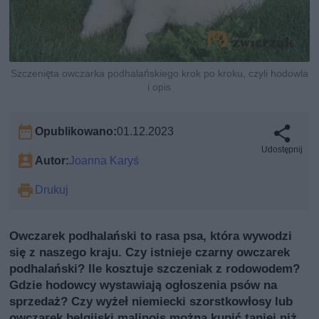
Szczenięta owczarka podhalańskiego krok po kroku, czyli hodowla
i opis
Opublikowano:
01.12.2023
Udostępnij
Autor:
Joanna Karyś
Drukuj
Owczarek podhalański to rasa psa, która wywodzi
się z naszego kraju. Czy istnieje czarny owczarek
podhalański? Ile kosztuje szczeniak z rodowodem?
Gdzie hodowcy wystawiają ogłoszenia psów na
sprzedaż? Czy wyżeł niemiecki szorstkowłosy lub
owczarek belgijski malinois można kupić taniej niż