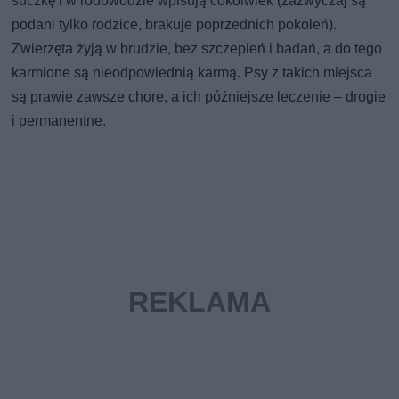
suczkę i w rodowodzie wpisują cokolwiek (zazwyczaj są
podani tylko rodzice, brakuje poprzednich pokoleń).
Zwierzęta żyją w brudzie, bez szczepień i badań, a do tego
karmione są nieodpowiednią karmą. Psy z takich miejsca
są prawie zawsze chore, a ich późniejsze leczenie – drogie
i permanentne.