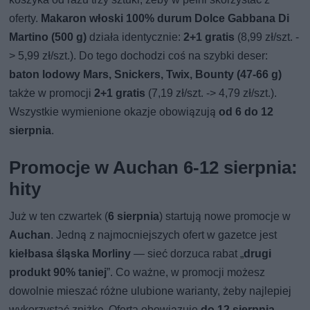
oferty.
Makaron włoski 100% durum Dolce Gabbana Di
Martino (500 g)
działa identycznie:
2+1 gratis
(8,99 zł/szt. -
> 5,99 zł/szt.). Do tego dochodzi coś na szybki deser:
baton lodowy Mars, Snickers, Twix, Bounty (47-66 g)
także w promocji
2+1 gratis
(7,19 zł/szt. -> 4,79 zł/szt.).
Wszystkie wymienione okazje obowiązują
od 6 do 12
sierpnia
.
Promocje w Auchan 6-12 sierpnia:
hity
Już w ten czwartek (
6 sierpnia
) startują nowe promocje w
Auchan
. Jedną z najmocniejszych ofert w gazetce jest
kiełbasa śląska Morliny
— sieć dorzuca rabat „
drugi
produkt 90% taniej
”. Co ważne, w promocji możesz
dowolnie mieszać różne ulubione warianty, żeby najlepiej
wykorzystać zniżkę. Oferta obowiązuje
do 12 sierpnia
.