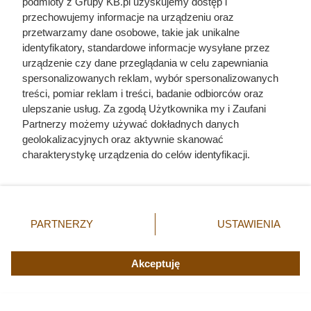
podmioty z Grupy KB.pl uzyskujemy dostęp i
Heinz, 220 ml
przechowujemy informacje na urządzeniu oraz
Lody Zielona
1+1 gratis
19,99 zł/szt.
10 zł/s
przetwarzamy dane osobowe, takie jak unikalne
Budka, 1 l
identyfikatory, standardowe informacje wysyłane przez
Zottarella, 125
urządzenie czy dane przeglądania w celu zapewniania
1+1 gratis
2,48 zł/szt.
4,95 zł
g
spersonalizowanych reklam, wybór spersonalizowanych
treści, pomiar reklam i treści, badanie odbiorców oraz
ulepszanie usług. Za zgodą Użytkownika my i Zaufani
Partnerzy możemy używać dokładnych danych
geolokalizacyjnych oraz aktywnie skanować
charakterystykę urządzenia do celów identyfikacji.
Ponieważ cenimy Twoją prywatność, prosimy o zgodę na
korzystanie z tych technologii poprzez kliknięcie
„Akceptuję”. Zgoda jest dobrowolna i zawsze możesz ją
zmienić/wycofać klikając przycisk ustawień prywatności
PARTNERZY
USTAWIENIA
znajdujący się w lewym dolnym rogu strony. Niektóre
rodzaje przetwarzania danych nie wymagają zgody
użytkownika, ale masz prawo sprzeciwić się takiemu
Akceptuję
przetwarzaniu. Preferencje będą miały zastosowania tylko
na tej witrynie.