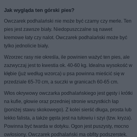
Jak wygląda ten górski pies?
Owczarek podhalański nie może być czarny czy merle. Ten
pies jest zawsze biały. Niedopuszczalne są nawet
kremowe łaty czy nalot. Owczarek podhalański może być
tylko jednolicie biały.
Wzorzec rasy nie określa, ile powinien ważyć ten pies, ale
zazwyczaj jest to kwestia ok. 40-60 kg. Idealna wysokość w
kłębie (już według wzorca) u psa powinna mieścić się w
przedziale 65-70 cm, a suczki w granicach 60-65 cm.
Włos okrywowy owczarka podhalańskiego jest gęsty i krótki
na kufie, głowie oraz przedniej stronie wszystkich łap
(poniżej stawu skokowego). Z kolei sierść długa, prosta lub
lekko falista, a także gęsta jest na tułowiu i szyi (tzw. kryza).
Powinna być twarda w dotyku. Ogon jest puszysty, mocno
owłosiony. Owczarek podhalański ma obfity podszerstek.