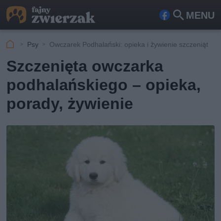
MENU
Fa
Szu
ceb
kaj
Psy
Owczarek Podhalański: opieka i żywienie szczeniąt
ook
Szczenięta owczarka
podhalańskiego – opieka,
porady, żywienie