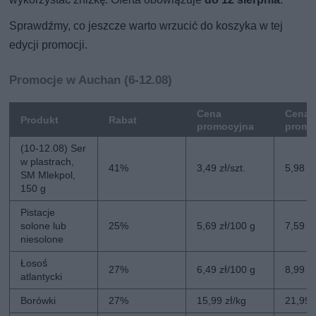
Sprawdźmy, co jeszcze warto wrzucić do koszyka w tej
edycji promocji.
Promocje w Auchan (6-12.08)
Cena
Cena 
Produkt
Rabat
promocyjna
promo
(10-12.08) Ser
w plastrach,
41%
3,49 zł/szt.
5,98 zł
SM Mlekpol,
150 g
Pistacje
solone lub
25%
5,69 zł/100 g
7,59 z
niesolone
Łosoś
27%
6,49 zł/100 g
8,99 z
atlantycki
Borówki
27%
15,99 zł/kg
21,99 