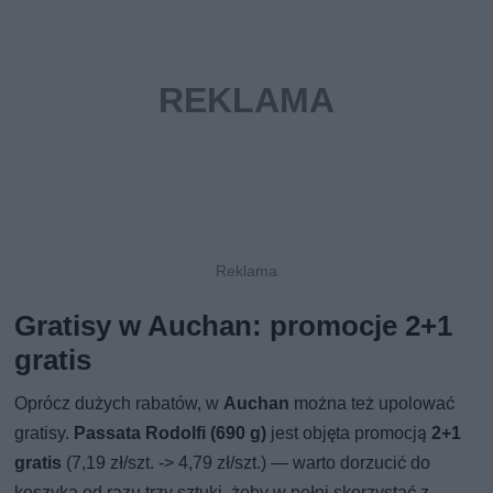
Gratisy w Auchan: promocje 2+1
gratis
Oprócz dużych rabatów, w
Auchan
można też upolować
gratisy.
Passata Rodolfi (690 g)
jest objęta promocją
2+1
gratis
(7,19 zł/szt. -> 4,79 zł/szt.) — warto dorzucić do
koszyka od razu trzy sztuki, żeby w pełni skorzystać z