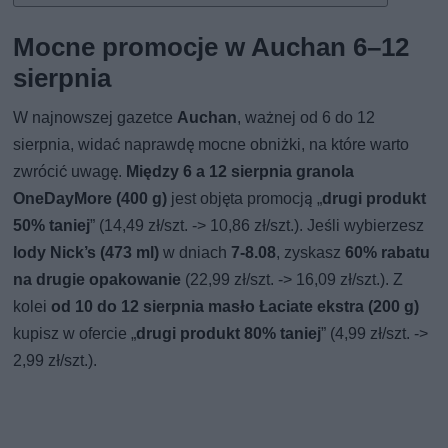
Mocne promocje w Auchan 6–12
sierpnia
W najnowszej gazetce
Auchan
, ważnej od 6 do 12
sierpnia, widać naprawdę mocne obniżki, na które warto
zwrócić uwagę.
Między 6 a 12 sierpnia granola
OneDayMore (400 g)
jest objęta promocją „
drugi produkt
50% taniej
” (14,49 zł/szt. -> 10,86 zł/szt.). Jeśli wybierzesz
lody Nick’s (473 ml)
w dniach
7-8.08
, zyskasz
60% rabatu
na drugie opakowanie
(22,99 zł/szt. -> 16,09 zł/szt.). Z
kolei
od 10 do 12 sierpnia masło Łaciate ekstra (200 g)
kupisz w ofercie „
drugi produkt 80% taniej
” (4,99 zł/szt. ->
2,99 zł/szt.).