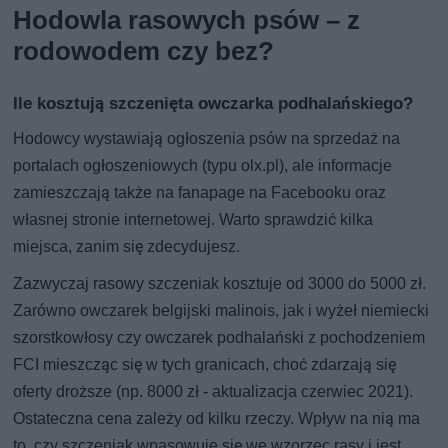
Hodowla rasowych psów – z
rodowodem czy bez?
Ile kosztują szczenięta owczarka podhalańskiego?
Hodowcy wystawiają ogłoszenia psów na sprzedaż na
portalach ogłoszeniowych (typu olx.pl), ale informacje
zamieszczają także na fanapage na Facebooku oraz
własnej stronie internetowej. Warto sprawdzić kilka
miejsca, zanim się zdecydujesz.
Zazwyczaj rasowy szczeniak kosztuje od 3000 do 5000 zł.
Zarówno owczarek belgijski malinois, jak i wyżeł niemiecki
szorstkowłosy czy owczarek podhalański z pochodzeniem
FCI mieszcząc się w tych granicach, choć zdarzają się
oferty droższe (np. 8000 zł - aktualizacja czerwiec 2021).
Ostateczna cena zależy od kilku rzeczy. Wpływ na nią ma
to, czy szczeniak wpasowuje się we wzorzec rasy i jest