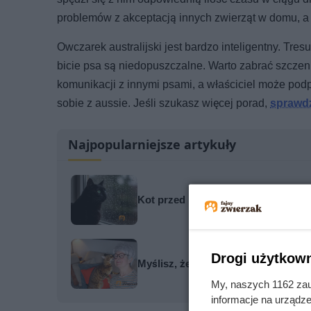
problemów z akceptacją innych zwierząt w domu, a 
Owczarek australijski jest bardzo inteligentny. Tr
bicie psa są niedopuszczalne. Warto zabrać szczen
komunikacji z innymi psami, a właściciel może podp
sobie z aussie. Jeśli szukasz więcej porad,
sprawdź
Najpopularniejsze artykuły
Kot przed burzą zachowuje się dz
Drogi użytkown
Myślisz, że kot patrzy Ci w oczy i w
My, naszych 1162 zau
informacje na urządze