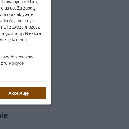
alizowanych reklam,
ie usług. Za zgodą
ych oraz aktywnie
watność, prosimy o
wolna i zawsze możesz
 rogu strony. Niektóre
ić się takiemu
 naszych serwisów
esz w
Polityce
Akceptuję
ie