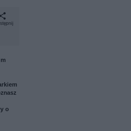
stępnij
im
arkiem
oznasz
y o