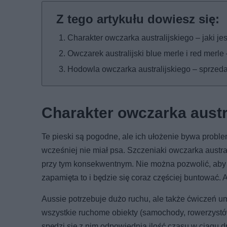
Charakter owczarka australijskiego – jaki je
Owczarek australijski blue merle i red merl
Hodowla owczarka australijskiego – sprzeda
Charakter owczarka austra
Te pieski są pogodne, ale ich ułożenie bywa problem
wcześniej nie miał psa. Szczeniaki owczarka austral
przy tym konsekwentnym. Nie można pozwolić, ab
zapamięta to i będzie się coraz częściej buntować. 
Aussie potrzebuje dużo ruchu, ale także ćwiczeń 
wszystkie ruchome obiekty (samochody, rowerzystów, 
spędzi się z nim odpowiednią ilość czasu w ciągu 