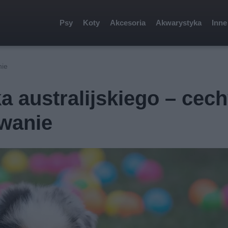
Psy
Koty
Akcesoria
Akwarystyka
Inne
nie
 australijskiego – cech
wanie