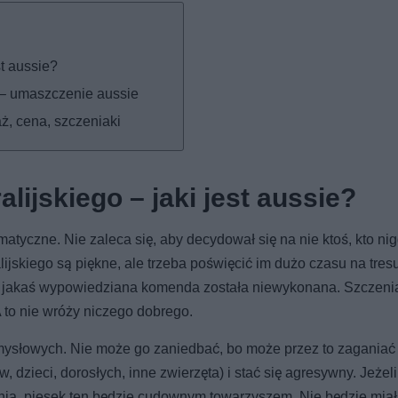
st aussie?
e – umaszczenie aussie
ż, cena, szczeniaki
lijskiego – jaki jest aussie?
atyczne. Nie zaleca się, aby decydował się na nie ktoś, kto ni
ijskiego są piękne, ale trzeba poświęcić im dużo czasu na tresu
y jakaś wypowiedziana komenda została niewykonana. Szczeni
A to nie wróży niczego dobrego.
umysłowych. Nie może go zaniedbać, bo może przez to zaganiać
dzieci, dorosłych, inne zwierzęta) i stać się agresywny. Jeżel
dnia, piesek ten będzie cudownym towarzyszem. Nie będzie miał