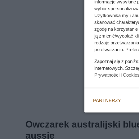
informacje wysyłane 
wybór spersonalizowan
Użytkownika my i Zau
skanować charakterys
zgodę na korzystanie 
ją zmienić/wycofać kl
rodzaje przetwarzani
przetwarzaniu. Prefere
Zapoznaj się z poniż
internetowych. Szcze
Prywatności i Cookie
PARTNERZY
Owczarek australijski blu
aussie