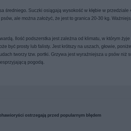
 psa średniego. Suczki osiągają wysokość w kłębie w przedziale
psów, ale można założyć, że jest to granica 20-30 kg. Ważniejs
 twardą. Ilość podszerstka jest zależna od klimatu, w którym żyje
że być prosty lub falisty. Jest krótszy na uszach, głowie, poniż
udach tworzy tzw. portki. Grzywa jest wyraźniejsza u psów niż 
esprzyjającą pogodą.
 Behawioryści ostrzegają przed popularnym błędem