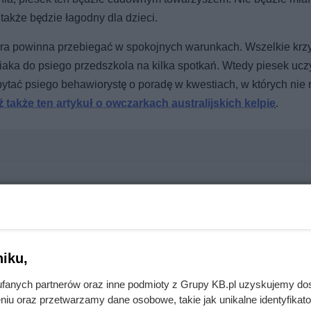
także będzie łagodny dla dzieci.
esura powinna przebiegać w spokojnych warunkach. Wszelkie krzy
iaka do psiego przedszkola na kilka spotkań. Wtedy piesek uczy
ytać psiego behawiorystę o poradę w kwestiach, w których nie 
 także ten artykuł o owczarkach australijskich kelpie
.
iwnie. Powód nie ma nic wspólnego z „szóstym zmysłem”
iku,
ie, kim jesteś? Prawda szokuje właścicieli
fanych partnerów oraz inne podmioty z Grupy KB.pl uzyskujemy do
niu oraz przetwarzamy dane osobowe, takie jak unikalne identyfikat