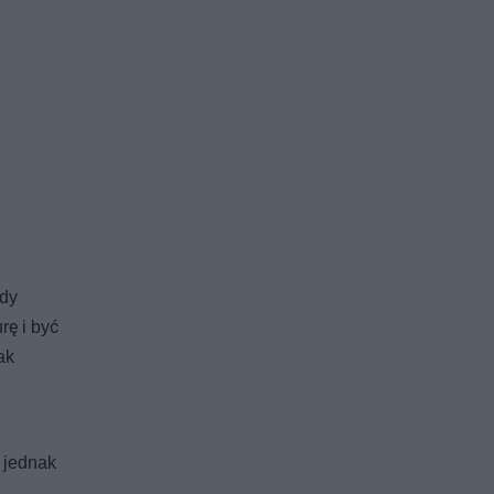
gdy
rę i być
ak
i jednak