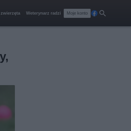
 zwierzęta
Weterynarz radzi
Moje konto
Fa
Szu
ceb
kaj
ook
y,