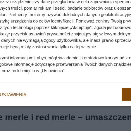
przez urządzenie czy dane przeglądania w celu zapewniania sperson
ych treści, pomiar reklam i treści, badanie odbiorców oraz ulepszan
fani Partnerzy możemy używać dokładnych danych geolokalizacyjn
tykę urządzenia do celów identyfikacji. Ponieważ cenimy Twoją pry
z tych technologii poprzez kliknięcie „Akceptuję”. Zgoda jest dobro
ikając przycisk ustawień prywatności znajdujący się w lewym dolnym
a danych nie wymagają zgody użytkownika, ale masz prawo sprzeciw
ncje będą miały zastosowania tylko na tej witrynie.
szymi informacjami, abyś mógł świadomie i komfortowo korzystać z
gółowe informacje dotyczące przetwarzania Twoich danych znajdzi
s
oraz po kliknięciu w „Ustawienia”.
USTAWIENIA
e merle i red merle – umaszczen