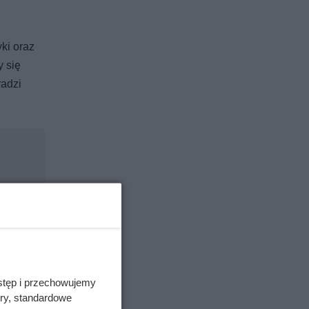
ki oraz
 się
radzi
stęp i przechowujemy
ory, standardowe