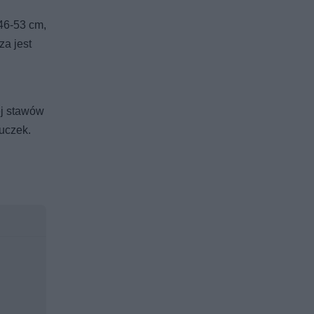
 46-53 cm,
za jest
ej stawów
suczek.