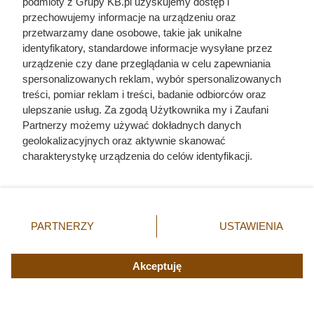
podmioty z Grupy KB.pl uzyskujemy dostęp i
przechowujemy informacje na urządzeniu oraz
przetwarzamy dane osobowe, takie jak unikalne
identyfikatory, standardowe informacje wysyłane przez
urządzenie czy dane przeglądania w celu zapewniania
spersonalizowanych reklam, wybór spersonalizowanych
treści, pomiar reklam i treści, badanie odbiorców oraz
ulepszanie usług. Za zgodą Użytkownika my i Zaufani
Partnerzy możemy używać dokładnych danych
geolokalizacyjnych oraz aktywnie skanować
charakterystykę urządzenia do celów identyfikacji.
Ponieważ cenimy Twoją prywatność, prosimy o zgodę na
korzystanie z tych technologii poprzez kliknięcie
„Akceptuję”. Zgoda jest dobrowolna i zawsze możesz ją
zmienić/wycofać klikając przycisk ustawień prywatności
PARTNERZY
USTAWIENIA
Dziennikarze ujawnili
znajdujący się w lewym dolnym rogu strony. Niektóre
rodzaje przetwarzania danych nie wymagają zgody
pochodzenie mięsa z Dino. Klienci
użytkownika, ale masz prawo sprzeciwić się takiemu
Akceptuję
zaskoczeni
przetwarzaniu. Preferencje będą miały zastosowania tylko
na tej witrynie.