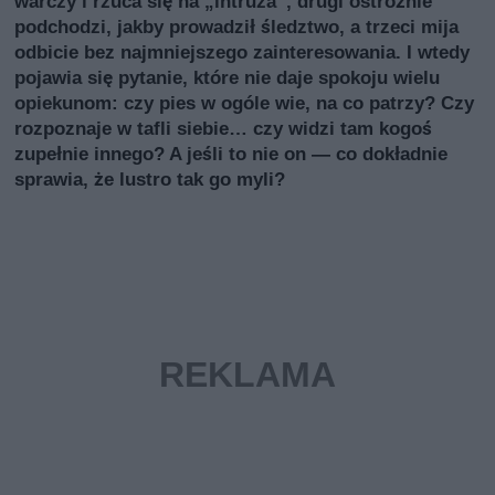
warczy i rzuca się na „intruzа”, drugi ostrożnie
podchodzi, jakby prowadził śledztwo, a trzeci mija
odbicie bez najmniejszego zainteresowania. I wtedy
pojawia się pytanie, które nie daje spokoju wielu
opiekunom: czy pies w ogóle wie, na co patrzy? Czy
rozpoznaje w tafli siebie… czy widzi tam kogoś
zupełnie innego? A jeśli to nie on — co dokładnie
sprawia, że lustro tak go myli?