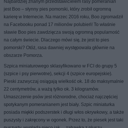
Najbardziej znanym przedstawicielem rasy pomeranian
jest Boo – słynny pies pomorski, który zrobił ogromną
karierę w Internecie. Na marzec 2016 roku, Boo zgromadził
na Facebooku ponad 17 milionów polubień! To właśnie
sławie Boo pies zawdzięcza swoją ogromną popularność
na całym świecie. Dlaczego mówi się, że jest to pies
pomorski? Otóż, rasa dawniej występowała głównie na
obszarze Pomorza.
Szpica miniaturowego sklasyfikowano w FCI do grupy 5
(szpice i psy pierwotne), sekcji 4 (szpice europejskie).
Pieski zazwyczaj osiągają wielkość ok. 18 do maksymalnie
22 centymetrów, a ważą tylko ok. 3 kilogramów.
Umaszczenie psów jest różnorodne, chociaż najczęściej
spotykanym pomeranianem jest biały. Szpic miniaturka
posiada miękki podszerstek i długi włos okrywkowy, a także
puszysty i zakręcony w ogonek. Przez to, że piesek jest taki
puszysty, wygląda nieco jak… zabawka z pluszu.