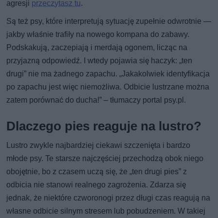
agresji
przeczytasz tu
.
Są też psy, które interpretują sytuację zupełnie odwrotnie —
jakby właśnie trafiły na nowego kompana do zabawy.
Podskakują, zaczepiają i merdają ogonem, licząc na
przyjazną odpowiedź. I wtedy pojawia się haczyk: „ten
drugi” nie ma żadnego zapachu. „Jakakolwiek identyfikacja
po zapachu jest więc niemożliwa. Odbicie lustrzane można
zatem porównać do ducha!” – tłumaczy portal psy.pl.
Dlaczego pies reaguje na lustro?
Lustro zwykle najbardziej ciekawi szczenięta i bardzo
młode psy. Te starsze najczęściej przechodzą obok niego
obojętnie, bo z czasem uczą się, że „ten drugi pies” z
odbicia nie stanowi realnego zagrożenia. Zdarza się
jednak, że niektóre czworonogi przez długi czas reagują na
własne odbicie silnym stresem lub pobudzeniem. W takiej