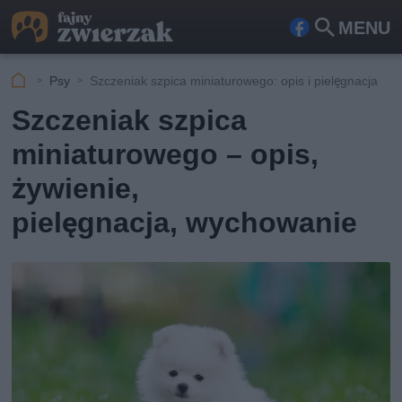
MENU
Fa
Szu
ceb
kaj
Psy
Szczeniak szpica miniaturowego: opis i pielęgnacja
ook
Szczeniak szpica
miniaturowego – opis,
żywienie,
pielęgnacja, wychowanie