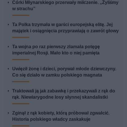
Córki Młynarskiego przerwały milczenie. „Żyliśmy
w strachu”
Ta Polka trzymała w garści europejską elitę. Jej
majątek i osiągnięcia przyprawiają o zawrót głowy
Ta wojna po raz pierwszy złamała potęgę
imperialnej Rosji. Mało kto o niej pamięta
Uwięził żonę i dzieci, porywał młode dziewczyny.
Co się działo w zamku polskiego magnata
Traktowali ją jak zabawkę i przekazywali z rąk do
rąk. Niewiarygodne losy słynnej skandalistki
Zginął z rąk kobiety, którą próbował zgwałcić.
Historia polskiego władcy zaskakuje