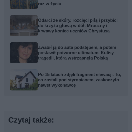
raz w życiu
Odarci ze skóry, rozcięci piłą i przybici
do krzyża głową w dół. Mroczny i
krwawy koniec uczniów Chrystusa
Zwabił ją do auta podstępem, a potem
postawił potworne ultimatum. Kulisy
tragedii, która wstrząsnęła Polską
Po 15 latach zdjęli fragment elewacji. To,
co zastali pod styropianem, zaskoczyło
nawet wykonawcę
Czytaj także: