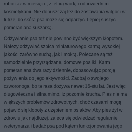
robić raz w miesiącu, z letnią wodą i odpowiednimi
kosmetykami. Nie dopuszczaj też do zostawania wilgoci w
futrze, bo skóra psa może się odparzyć. Lepiej suszyć
pomeraniana suszarką.
Odżywianie psa też nie powinno być większym kłopotem.
Należy odżywiać szpica miniaturowego karmą wysokiej
jakości zarówno suchą, jak i mokrą. Polecane są też
samodzielnie przyrządzane, domowe posiłki. Karm
pomeraniana dwa razy dziennie, dopasowując porcję
pożywienia do jego aktywności. Zadbaj o swojego
czworonoga, bo ta rasa dożywa nawet 16-stu lat. Jest więc
długowieczna i silna mimo, iż pozornie krucha. Pies nie ma
większych problemów zdrowotnych, choć czasami mogą
pojawić się kłopoty z uzębieniem psiaków. Aby pies żył w
zdrowiu jak najdłużej, zaleca się odwiedzać regularnie
weterynarza i badać psa pod kątem funkcjonowania jego