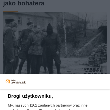
jako bohatera
Ostatnie godziny komendanta
Auschwitz. Odtajnione zdjęcia
Drogi użytkowniku,
pokazują, co działo się przed
My, naszych 1162 zaufanych partnerów oraz inne
szubienicą