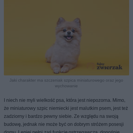
Jaki charakter ma szczeniak szpica miniaturowego oraz jego
wychowanie
I niech nie myli wielkość psa, która jest niepozorna. Mimo,
że miniaturowy szpic niemiecki jest malutkim psem, jest też
zadziorny i bardzo pewny siebie. Ze względu na swoją
budowę, jednak nie może być on dobrym stróżem posesji
domu. Lepiej pełni zaś funkcję ostrzegawczą, donośnie