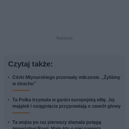
Czytaj także:
Córki Młynarskiego przerwały milczenie. „Żyliśmy
w strachu”
Ta Polka trzymała w garści europejską elitę. Jej
majątek i osiągnięcia przyprawiają o zawrót głowy
Ta wojna po raz pierwszy złamała potęgę
imperialnej Rosji. Mało kto o niej pamięta