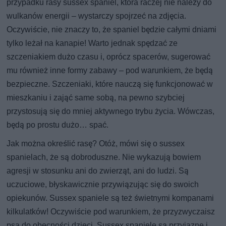
przypadku rasy sussex spaniel, która raczej nie należy do
wulkanów energii – wystarczy spojrzeć na zdjęcia.
Oczywiście, nie znaczy to, że spaniel będzie całymi dniami
tylko leżał na kanapie! Warto jednak spędzać ze
szczeniakiem dużo czasu i, oprócz spacerów, sugerować
mu również inne formy zabawy – pod warunkiem, że będą
bezpieczne. Szczeniaki, które nauczą się funkcjonować w
mieszkaniu i zająć same sobą, na pewno szybciej
przystosują się do mniej aktywnego trybu życia. Wówczas,
będą po prostu dużo… spać.
Jak można określić rasę? Otóż, mówi się o sussex
spanielach, że są dobroduszne. Nie wykazują bowiem
agresji w stosunku ani do zwierząt, ani do ludzi. Są
uczuciowe, błyskawicznie przywiązując się do swoich
opiekunów. Sussex spaniele są też świetnymi kompanami
kilkulatków! Oczywiście pod warunkiem, że przyzwyczaisz
psa do obecności dzieci. Sussex spaniele są przyjazne i