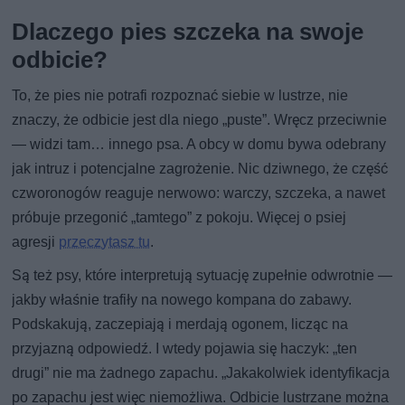
Dlaczego pies szczeka na swoje
odbicie?
To, że pies nie potrafi rozpoznać siebie w lustrze, nie
znaczy, że odbicie jest dla niego „puste”. Wręcz przeciwnie
— widzi tam… innego psa. A obcy w domu bywa odebrany
jak intruz i potencjalne zagrożenie. Nic dziwnego, że część
czworonogów reaguje nerwowo: warczy, szczeka, a nawet
próbuje przegonić „tamtego” z pokoju. Więcej o psiej
agresji
przeczytasz tu
.
Są też psy, które interpretują sytuację zupełnie odwrotnie —
jakby właśnie trafiły na nowego kompana do zabawy.
Podskakują, zaczepiają i merdają ogonem, licząc na
przyjazną odpowiedź. I wtedy pojawia się haczyk: „ten
drugi” nie ma żadnego zapachu. „Jakakolwiek identyfikacja
po zapachu jest więc niemożliwa. Odbicie lustrzane można