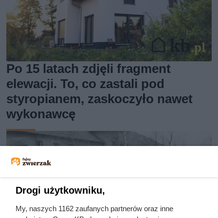
Po 15 latach zdjęli fragment
elewacji. To, co zastali pod
styropianem, zaskoczyło nawet
wykonawcę
Drogi użytkowniku,
My, naszych 1162 zaufanych partnerów oraz inne