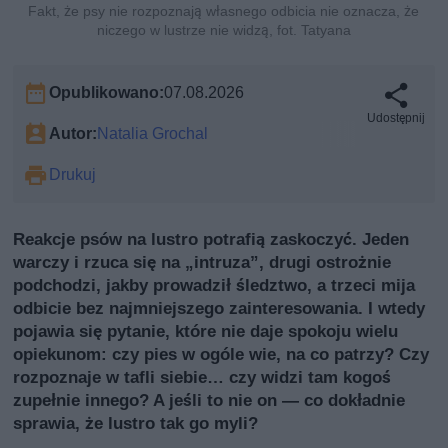
Fakt, że psy nie rozpoznają własnego odbicia nie oznacza, że
niczego w lustrze nie widzą, fot. Tatyana
Opublikowano:
07.08.2026
Udostępnij
Autor:
Natalia Grochal
Drukuj
Reakcje psów na lustro potrafią zaskoczyć. Jeden
warczy i rzuca się na „intruzа”, drugi ostrożnie
podchodzi, jakby prowadził śledztwo, a trzeci mija
odbicie bez najmniejszego zainteresowania. I wtedy
pojawia się pytanie, które nie daje spokoju wielu
opiekunom: czy pies w ogóle wie, na co patrzy? Czy
rozpoznaje w tafli siebie… czy widzi tam kogoś
zupełnie innego? A jeśli to nie on — co dokładnie
sprawia, że lustro tak go myli?