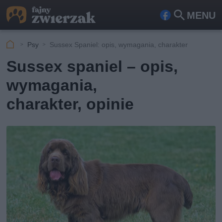
MENU
Fa
Szu
ceb
kaj
Psy
Sussex Spaniel: opis, wymagania, charakter
ook
Sussex spaniel – opis,
wymagania,
charakter, opinie