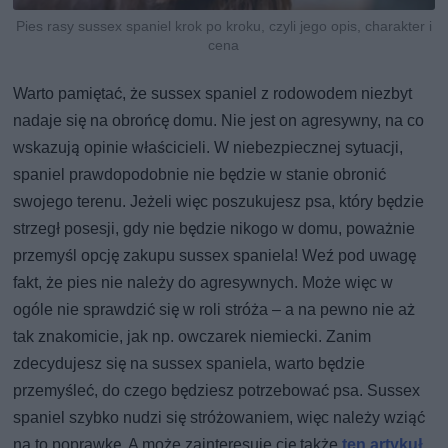
Pies rasy sussex spaniel krok po kroku, czyli jego opis, charakter i
cena
Warto pamiętać, że sussex spaniel z rodowodem niezbyt
nadaje się na obrońcę domu. Nie jest on agresywny, na co
wskazują opinie właścicieli. W niebezpiecznej sytuacji,
spaniel prawdopodobnie nie będzie w stanie obronić
swojego terenu. Jeżeli więc poszukujesz psa, który będzie
strzegł posesji, gdy nie będzie nikogo w domu, poważnie
przemyśl opcję zakupu sussex spaniela! Weź pod uwagę
fakt, że pies nie należy do agresywnych. Może więc w
ogóle nie sprawdzić się w roli stróża – a na pewno nie aż
tak znakomicie, jak np. owczarek niemiecki. Zanim
zdecydujesz się na sussex spaniela, warto będzie
przemyśleć, do czego będziesz potrzebować psa. Sussex
spaniel szybko nudzi się stróżowaniem, więc należy wziąć
na to poprawkę. A może zainteresuje cię także
ten artykuł