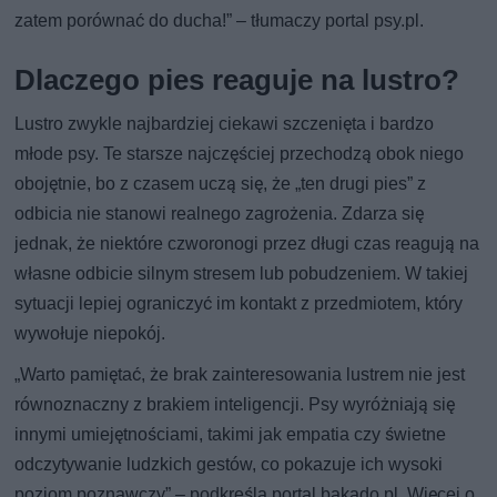
zatem porównać do ducha!” – tłumaczy portal psy.pl.
Dlaczego pies reaguje na lustro?
Lustro zwykle najbardziej ciekawi szczenięta i bardzo
młode psy. Te starsze najczęściej przechodzą obok niego
obojętnie, bo z czasem uczą się, że „ten drugi pies” z
odbicia nie stanowi realnego zagrożenia. Zdarza się
jednak, że niektóre czworonogi przez długi czas reagują na
własne odbicie silnym stresem lub pobudzeniem. W takiej
sytuacji lepiej ograniczyć im kontakt z przedmiotem, który
wywołuje niepokój.
„Warto pamiętać, że brak zainteresowania lustrem nie jest
równoznaczny z brakiem inteligencji. Psy wyróżniają się
innymi umiejętnościami, takimi jak empatia czy świetne
odczytywanie ludzkich gestów, co pokazuje ich wysoki
poziom poznawczy” – podkreśla portal bakado.pl. Więcej o