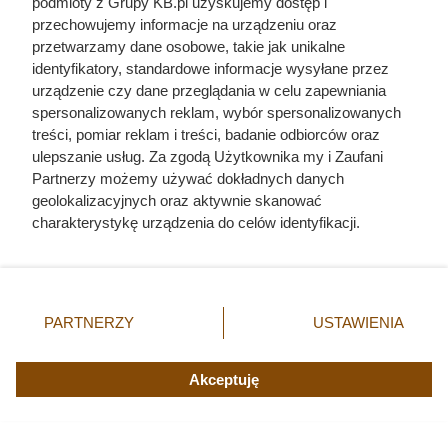
podmioty z Grupy KB.pl uzyskujemy dostęp i
przechowujemy informacje na urządzeniu oraz
przetwarzamy dane osobowe, takie jak unikalne
identyfikatory, standardowe informacje wysyłane przez
urządzenie czy dane przeglądania w celu zapewniania
spersonalizowanych reklam, wybór spersonalizowanych
Ostatnie godziny komendanta
treści, pomiar reklam i treści, badanie odbiorców oraz
Auschwitz. Odtajnione zdjęcia
ulepszanie usług. Za zgodą Użytkownika my i Zaufani
Partnerzy możemy używać dokładnych danych
pokazują, co działo się przed
geolokalizacyjnych oraz aktywnie skanować
szubienicą
charakterystykę urządzenia do celów identyfikacji.
Ponieważ cenimy Twoją prywatność, prosimy o zgodę na
korzystanie z tych technologii poprzez kliknięcie
„Akceptuję”. Zgoda jest dobrowolna i zawsze możesz ją
zmienić/wycofać klikając przycisk ustawień prywatności
PARTNERZY
USTAWIENIA
znajdujący się w lewym dolnym rogu strony. Niektóre
rodzaje przetwarzania danych nie wymagają zgody
użytkownika, ale masz prawo sprzeciwić się takiemu
Akceptuję
przetwarzaniu. Preferencje będą miały zastosowania tylko
na tej witrynie.