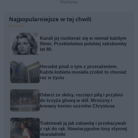
Najpopularniejsze w tej chwili
Kazali jej rozbierać się w niemal każdym
filmie. Przekleństwo polskiej seksbomby
lat 80.
Herodot pisał o tym z przerażeniem.
Każda kobieta musiała zrobić to chociaż
raz w życiu
Odarci ze skóry, rozcięci piłą i przybici
do krzyża głową w dół. Mroczny i
krwawy koniec uczniów Chrystusa
Traktowali ją jak zabawkę i przekazywali
z rąk do rąk. Niewiarygodne losy słynnej
skandalistki