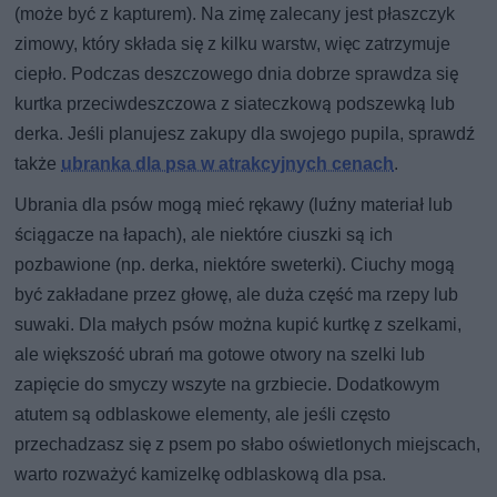
(może być z kapturem). Na zimę zalecany jest płaszczyk
zimowy, który składa się z kilku warstw, więc zatrzymuje
ciepło. Podczas deszczowego dnia dobrze sprawdza się
kurtka przeciwdeszczowa z siateczkową podszewką lub
derka. Jeśli planujesz zakupy dla swojego pupila, sprawdź
także
ubranka dla psa w atrakcyjnych cenach
.
Ubrania dla psów mogą mieć rękawy (luźny materiał lub
ściągacze na łapach), ale niektóre ciuszki są ich
pozbawione (np. derka, niektóre sweterki). Ciuchy mogą
być zakładane przez głowę, ale duża część ma rzepy lub
suwaki. Dla małych psów można kupić kurtkę z szelkami,
ale większość ubrań ma gotowe otwory na szelki lub
zapięcie do smyczy wszyte na grzbiecie. Dodatkowym
atutem są odblaskowe elementy, ale jeśli często
przechadzasz się z psem po słabo oświetlonych miejscach,
warto rozważyć kamizelkę odblaskową dla psa.