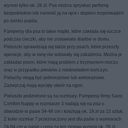
wynosi tylko ok. 26 zł. Psa można spryskać perfumą
bezpośrednio lub nanieść ją na ręce i dopiero rozprowadzić
po sierści pupila.
Pampersy dla psa to takie majtki, które zakłada się suczce
podczas cieczki, aby nie zostawiała śladów w domu.
Pieluszki sprawdzają się także przy psach, które przeszły
operacje, aby w ranę nie wdawały się zakażenia. Można je
zakładać psom, które mają problem z trzymaniem moczu
oraz w przypadku piesków z niedowładem kończyn.
Pieluchy mogą być jednorazowe lub wielorazowe.
Zazwyczaj mają wycięty otwór na ogon.
Pieluszki podzielone są na rozmiary. Pampersy firmy Savic
Comfort Nappy w rozmiarze 3 nadają się na psa o
obwodzie w pasie 34-48 cm i kosztują ok. 19 zł za 12 sztuk.
Z kolei rozmiar 7 przeznaczony jest dla psów o wymiarach
74-84 cm w pasie i cena za ten zestaw wynosi ok. 28 zł.