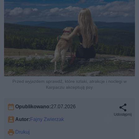
Przed wyjazdem sprawdź, które szlaki, atrakcje i noclegi w
Karpaczu akceptują psy
Opublikowano:
27.07.2026
Udostępnij
Autor:
Fajny Zwierzak
Drukuj