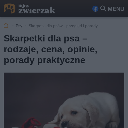
MENU
Fa
Szu
ceb
kaj
Psy
Skarpetki dla psów - przegląd i porady
ook
Skarpetki dla psa –
rodzaje, cena, opinie,
porady praktyczne