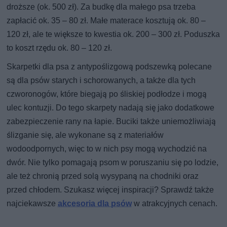
droższe (ok. 500 zł). Za budkę dla małego psa trzeba
zapłacić ok. 35 – 80 zł. Małe materace kosztują ok. 80 –
120 zł, ale te większe to kwestia ok. 200 – 300 zł. Poduszka
to koszt rzędu ok. 80 – 120 zł.
Skarpetki dla psa z antypoślizgową podszewką polecane
są dla psów starych i schorowanych, a także dla tych
czworonogów, które biegają po śliskiej podłodze i mogą
ulec kontuzji. Do tego skarpety nadają się jako dodatkowe
zabezpieczenie rany na łapie. Buciki także uniemożliwiają
ślizganie się, ale wykonane są z materiałów
wodoodpornych, więc to w nich psy mogą wychodzić na
dwór. Nie tylko pomagają psom w poruszaniu się po lodzie,
ale też chronią przed solą wysypaną na chodniki oraz
przed chłodem. Szukasz więcej inspiracji? Sprawdź także
najciekawsze
akcesoria dla psów
w atrakcyjnych cenach.