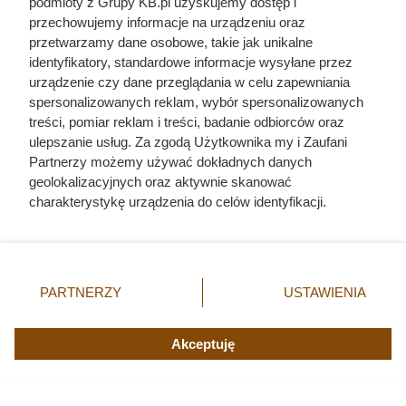
podmioty z Grupy KB.pl uzyskujemy dostęp i
przechowujemy informacje na urządzeniu oraz
przetwarzamy dane osobowe, takie jak unikalne
identyfikatory, standardowe informacje wysyłane przez
urządzenie czy dane przeglądania w celu zapewniania
spersonalizowanych reklam, wybór spersonalizowanych
treści, pomiar reklam i treści, badanie odbiorców oraz
ulepszanie usług. Za zgodą Użytkownika my i Zaufani
Partnerzy możemy używać dokładnych danych
geolokalizacyjnych oraz aktywnie skanować
charakterystykę urządzenia do celów identyfikacji.
Ponieważ cenimy Twoją prywatność, prosimy o zgodę na
korzystanie z tych technologii poprzez kliknięcie
„Akceptuję”. Zgoda jest dobrowolna i zawsze możesz ją
zmienić/wycofać klikając przycisk ustawień prywatności
PARTNERZY
USTAWIENIA
znajdujący się w lewym dolnym rogu strony. Niektóre
rodzaje przetwarzania danych nie wymagają zgody
użytkownika, ale masz prawo sprzeciwić się takiemu
Akceptuję
przetwarzaniu. Preferencje będą miały zastosowania tylko
na tej witrynie.