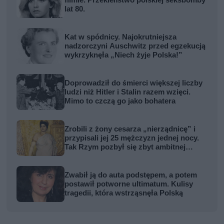
filmie. Przekleństwo polskiej seksbomby
lat 80.
Kat w spódnicy. Najokrutniejsza
nadzorczyni Auschwitz przed egzekucją
wykrzyknęła „Niech żyje Polska!”
Doprowadził do śmierci większej liczby
ludzi niż Hitler i Stalin razem wzięci.
Mimo to czczą go jako bohatera
Zrobili z żony cesarza „nierządnicę” i
przypisali jej 25 mężczyzn jednej nocy.
Tak Rzym pozbył się zbyt ambitnej
kobiety
Zwabił ją do auta podstępem, a potem
postawił potworne ultimatum. Kulisy
tragedii, która wstrząsnęła Polską