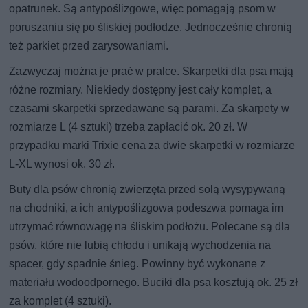
opatrunek. Są antypoślizgowe, więc pomagają psom w
poruszaniu się po śliskiej podłodze. Jednocześnie chronią
też parkiet przed zarysowaniami.
Zazwyczaj można je prać w pralce. Skarpetki dla psa mają
różne rozmiary. Niekiedy dostępny jest cały komplet, a
czasami skarpetki sprzedawane są parami. Za skarpety w
rozmiarze L (4 sztuki) trzeba zapłacić ok. 20 zł. W
przypadku marki Trixie cena za dwie skarpetki w rozmiarze
L-XL wynosi ok. 30 zł.
Buty dla psów chronią zwierzęta przed solą wysypywaną
na chodniki, a ich antypoślizgowa podeszwa pomaga im
utrzymać równowagę na śliskim podłożu. Polecane są dla
psów, które nie lubią chłodu i unikają wychodzenia na
spacer, gdy spadnie śnieg. Powinny być wykonane z
materiału wodoodpornego. Buciki dla psa kosztują ok. 25 zł
za komplet (4 sztuki).