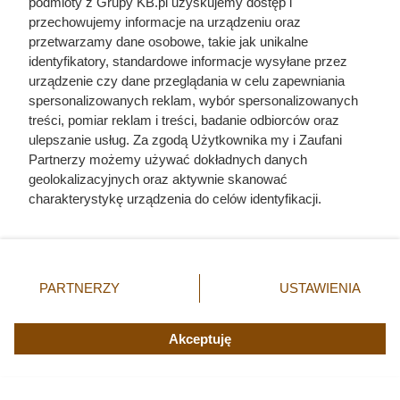
promo
podmioty z Grupy KB.pl uzyskujemy dostęp i
przechowujemy informacje na urządzeniu oraz
Delicje
przetwarzamy dane osobowe, takie jak unikalne
5.08
Szampańskie,
1+1 gratis
identyfikatory, standardowe informacje wysyłane przez
294 g
urządzenie czy dane przeglądania w celu zapewniania
Chipsy, Lay’s,
spersonalizowanych reklam, wybór spersonalizowanych
8.08
2+2 gratis
110/130 g
treści, pomiar reklam i treści, badanie odbiorców oraz
ulepszanie usług. Za zgodą Użytkownika my i Zaufani
Ogórki
4-6.08
60%
3,99 zł
gruntowe
Partnerzy możemy używać dokładnych danych
geolokalizacyjnych oraz aktywnie skanować
Masło ekstra,
-50% przy za
6-8.08
2,99 zł
charakterystykę urządzenia do celów identyfikacji.
Łaciate, 200 g
kupie 4
Ponieważ cenimy Twoją prywatność, prosimy o zgodę na
Jaja ściółkowe
korzystanie z tych technologii poprzez kliknięcie
3-8.08
M, Wesoły
28%
14,99 
„Akceptuję”. Zgoda jest dobrowolna i zawsze możesz ją
Kurnik, 20 szt.
zmienić/wycofać klikając przycisk ustawień prywatności
PARTNERZY
USTAWIENIA
znajdujący się w lewym dolnym rogu strony. Niektóre
Czekolada
mleczna z
rodzaje przetwarzania danych nie wymagają zgody
całymi
użytkownika, ale masz prawo sprzeciwić się takiemu
Akceptuję
-28% przy
3-8.08
orzechami
4,99 zł
przetwarzaniu. Preferencje będą miały zastosowania tylko
zakupie 2
laskowymi,
na tej witrynie.
Choceur, 100