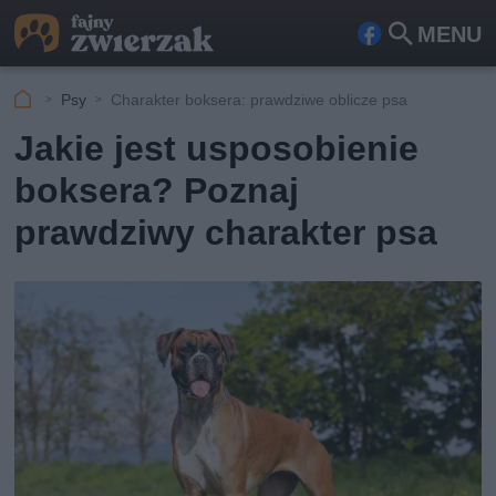
MENU
Fa
Szu
ceb
kaj
Psy
Charakter boksera: prawdziwe oblicze psa
ook
Jakie jest usposobienie
boksera? Poznaj
prawdziwy charakter psa