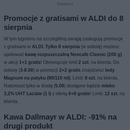
Promocje z gratisami w ALDI do 8
sierpnia
W tym tygodniu na szczególną uwagę zasługują promocje
z gratisami w
ALDI.
Tylko 8 sierpnia
(w sobotę) możesz
upolować
kawę rozpuszczalną Nescafe Classic (200 g)
w akcji
1+1 gratis
! Obowiązuje limit
2 szt
. na klienta. Do
soboty (
3-8.08
) w promocji
2+2 gratis
znajdziesz
lody
Magnum na patyku (90/110 ml)
. Limit:
8 szt
. na klienta.
Natomiast tylko w środę (
5.08
) dostępne będzie
mleko
3,2% UHT Łaciate (1 l)
z ofertą
6+6 gratis
! Limit:
12 szt.
na
klienta.
Kawa Dallmayr w ALDI: -91% na
drugi produkt