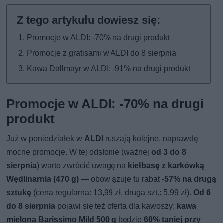
Promocje w ALDI: -70% na drugi produkt
Promocje z gratisami w ALDI do 8 sierpnia
Kawa Dallmayr w ALDI: -91% na drugi produkt
Promocje w ALDI: -70% na drugi
produkt
Już w poniedziałek w
ALDI
ruszają kolejne, naprawdę
mocne promocje. W tej odsłonie (ważnej
od 3 do 8
sierpnia
) warto zwrócić uwagę na
kiełbasę z karkówką
Wędlinarnia (470 g)
— obowiązuje tu rabat
-57% na drugą
sztukę
(cena regularna: 13,99 zł, druga szt.: 5,99 zł).
Od 6
do 8 sierpnia
pojawi się też oferta dla kawoszy:
kawa
mielona Barissimo Mild 500 g
będzie
60% taniej przy