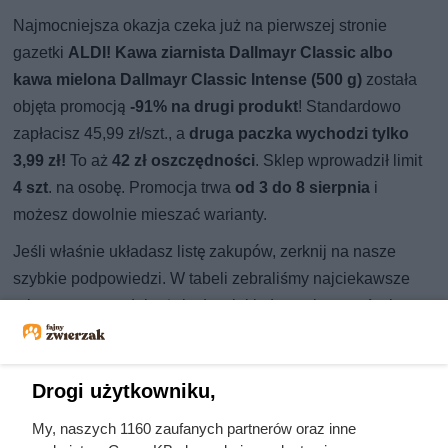
Najmocniejsza okazja czeka już na pierwszej stronie
gazetki
ALDI!
Kawa ziarnista Dallmayr Classic albo
kawa mielona Dallmayr Classic Intense (500 g)
została
objęta promocją
-91% na drugi produkt
! Standardowo
zapłacisz 45,99 zł/szt., a
druga paczka wychodzi tylko
3,99 zł!
To aż
42 zł oszczędności
. Sklep wprowadził limit
4 szt
. na osobę. Promocja trwa
od 3 do 8 sierpnia
i
możesz dowolnie mieszać warianty.
Jeśli właśnie układasz listę zakupów, zerknij na nasze
szybkie podpowiedzi. W tabeli zebraliśmy najciekawsze
rabaty tego tygodnia, żeby łatwiej było zaplanować wizytę
w sklepie.
Promocje w ALDI (3-8.08)
Drogi użytkowniku,
My, naszych 1160 zaufanych partnerów oraz inne
Cena
Data
Produkt
Rabat