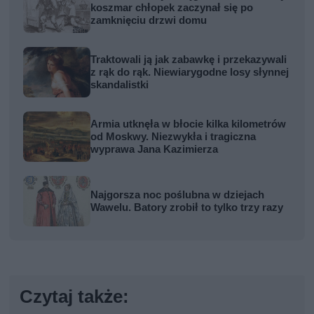
koszmar chłopek zaczynał się po
zamknięciu drzwi domu
Traktowali ją jak zabawkę i przekazywali
z rąk do rąk. Niewiarygodne losy słynnej
skandalistki
Armia utknęła w błocie kilka kilometrów
od Moskwy. Niezwykła i tragiczna
wyprawa Jana Kazimierza
Najgorsza noc poślubna w dziejach
Wawelu. Batory zrobił to tylko trzy razy
Czytaj także: