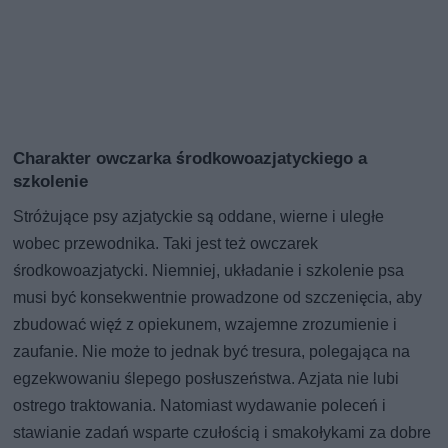
Charakter owczarka środkowoazjatyckiego a
szkolenie
Stróżujące psy azjatyckie są oddane, wierne i uległe
wobec przewodnika. Taki jest też owczarek
środkowoazjatycki. Niemniej, układanie i szkolenie psa
musi być konsekwentnie prowadzone od szczenięcia, aby
zbudować więź z opiekunem, wzajemne zrozumienie i
zaufanie. Nie może to jednak być tresura, polegająca na
egzekwowaniu ślepego posłuszeństwa. Azjata nie lubi
ostrego traktowania. Natomiast wydawanie poleceń i
stawianie zadań wsparte czułością i smakołykami za dobre