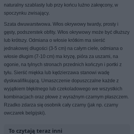
naturalny szablasty lub przy końcu luźno zakręcony, w
spoczynku zwisający.
Szata dwuwarstwowa. Włos okrywowy twardy, prosty i
gęsty, podszerstek obfity. Włos okrywowy może być dłuższy
lub krótszy. Odmiana o włosie krótkim ma sierść
jednakowej długości (3-5 cm) na całym ciele, odmiana o
włosie długim (7-10 cm) ma kryzę, pióra za uszami, na
ogonie, na tylnych stronach przednich kończyn i portki z
tyłu. Sierść miękka lub kędzierzawa stanowi wadę
dyskwalifikującą. Umaszczenie dopuszczalne każde z
wyjątkiem błękitnego lub czekoladowego we wszystkich
kombinacjach oraz płowe z wyraźnym czarnym płaszczem.
Rzadko zdarza się osobnik cały czarny (jak np. czarny
owczarek belgijski).
To czytają teraz inni