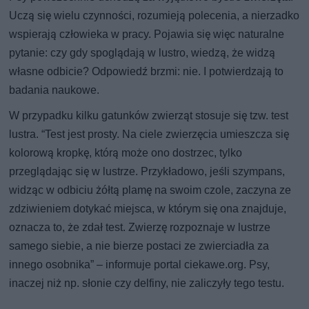
Uczą się wielu czynności, rozumieją polecenia, a nierzadko
wspierają człowieka w pracy. Pojawia się więc naturalne
pytanie: czy gdy spoglądają w lustro, wiedzą, że widzą
własne odbicie? Odpowiedź brzmi: nie. I potwierdzają to
badania naukowe.
W przypadku kilku gatunków zwierząt stosuje się tzw. test
lustra. “Test jest prosty. Na ciele zwierzęcia umieszcza się
kolorową kropkę, którą może ono dostrzec, tylko
przeglądając się w lustrze. Przykładowo, jeśli szympans,
widząc w odbiciu żółtą plamę na swoim czole, zaczyna ze
zdziwieniem dotykać miejsca, w którym się ona znajduje,
oznacza to, że zdał test. Zwierzę rozpoznaje w lustrze
samego siebie, a nie bierze postaci ze zwierciadła za
innego osobnika” – informuje portal ciekawe.org. Psy,
inaczej niż np. słonie czy delfiny, nie zaliczyły tego testu.