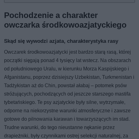
Pochodzenie a charakter
owczarka środkowoazjatyckiego
Skąd się wywodzi azjata, charakterystyka rasy
Owczarek środkowoazjatycki jest bardzo starą rasą, której
początki sięgają ponad 4 tysięcy lat wstecz. Na obszarach
od południowego Uralu, w kierunku Morza Kaspijskiego i
Afganistanu, poprzez dzisiejszy Uzbekistan, Turkmenistan i
Tadżykistan aż do Chin, powstał ałabaj – potomek psów
stróżujących, pochodzących od jeszcze starszego mastifa
tybetańskiego. Te psy azjatyckie były silne, wytrzymałe,
odporne na niekorzystne warunki atmosferyczne i zawsze
gotowe do pilnowania karawan i towarzyszących im stad.
Trudne warunki, do tego nieustanne nękanie przez
drapieżniki, były czynnikami ostrej selekcji naturalnej, za