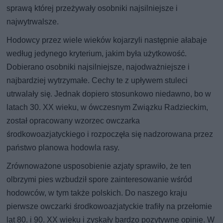
sprawą której przeżywały osobniki najsilniejsze i
najwytrwalsze.
Hodowcy przez wiele wieków kojarzyli następnie ałabaje
według jedynego kryterium, jakim była użytkowość.
Dobierano osobniki najsilniejsze, najodważniejsze i
najbardziej wytrzymałe. Cechy te z upływem stuleci
utrwalały się. Jednak dopiero stosunkowo niedawno, bo w
latach 30. XX wieku, w ówczesnym Związku Radzieckim,
został opracowany wzorzec owczarka
środkowoazjatyckiego i rozpoczęła się nadzorowana przez
państwo planowa hodowla rasy.
Zrównoważone usposobienie azjaty sprawiło, że ten
olbrzymi pies wzbudził spore zainteresowanie wśród
hodowców, w tym także polskich. Do naszego kraju
pierwsze owczarki środkowoazjatyckie trafiły na przełomie
lat 80. i 90. XX wieku i zyskały bardzo pozytywne opinie. W