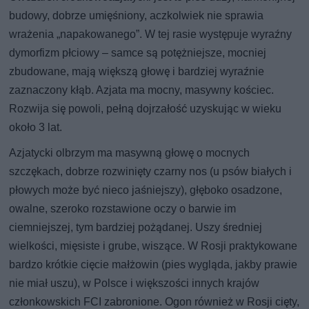
budowy, dobrze umięśniony, aczkolwiek nie sprawia
wrażenia „napakowanego”. W tej rasie występuje wyraźny
dymorfizm płciowy – samce są potężniejsze, mocniej
zbudowane, mają większą głowę i bardziej wyraźnie
zaznaczony kłąb. Azjata ma mocny, masywny kościec.
Rozwija się powoli, pełną dojrzałość uzyskując w wieku
około 3 lat.
Azjatycki olbrzym ma masywną głowę o mocnych
szczękach, dobrze rozwinięty czarny nos (u psów białych i
płowych może być nieco jaśniejszy), głęboko osadzone,
owalne, szeroko rozstawione oczy o barwie im
ciemniejszej, tym bardziej pożądanej. Uszy średniej
wielkości, mięsiste i grube, wiszące. W Rosji praktykowane
bardzo krótkie cięcie małżowin (pies wygląda, jakby prawie
nie miał uszu), w Polsce i większości innych krajów
członkowskich FCI zabronione. Ogon również w Rosji cięty,