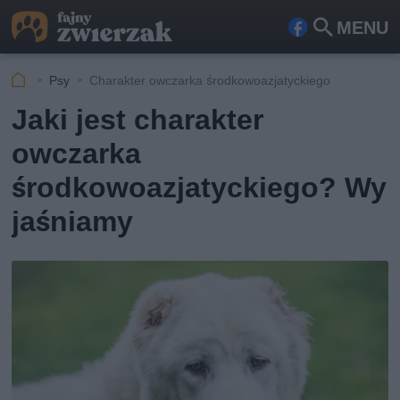
MENU
Fa
Szu
ceb
kaj
Psy
Charakter owczarka środkowoazjatyckiego
ook
Jaki jest charakter
owczarka
środkowoazjatyckiego? Wy
jaśniamy