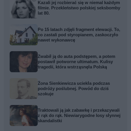
Kazali jej rozbierać się w niemal każdym
filmie. Przekleństwo polskiej seksbomby
lat 80.
Po 15 latach zdjęli fragment elewacji. To,
co zastali pod styropianem, zaskoczyło
nawet wykonawcę
Zwabił ją do auta podstępem, a potem
postawił potworne ultimatum. Kulisy
tragedii, która wstrząsnęła Polską
Żona Sienkiewicza uciekła podczas
podróży poślubnej. Powód do dziś
szokuje
Traktowali ją jak zabawkę i przekazywali
z rąk do rąk. Niewiarygodne losy słynnej
skandalistki