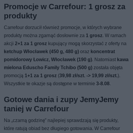
Promocje w Carrefour: 1 grosz za
produkty
Carrefour dorzucił również promocje, w których wybrane
produkty można zgarnąć dosłownie za
1 grosz
. W ramach
akcji
2+1 za 1 grosz
kupujący mogą skorzystać z oferty na
ketchup Włocławek (450 g, 480 g)
oraz
koncentrat
pomidorowy Łowicz, Włocławek (190 g)
. Natomiast
kawa
mielona Eduscho Family Tchibo (500 g)
została objęta
promocją
1+1 za 1 grosz
(
39,98 zł/szt. -> 19,99 zł/szt.
).
Wszystkie te okazje są dostępne w terminie
3-8.08
.
Gotowe dania i zupy JemyJemy
taniej w Carrefour
Na „czarną godzinę” najlepiej sprawdzają się produkty,
które ratują obiad bez długiego gotowania. W Carrefour