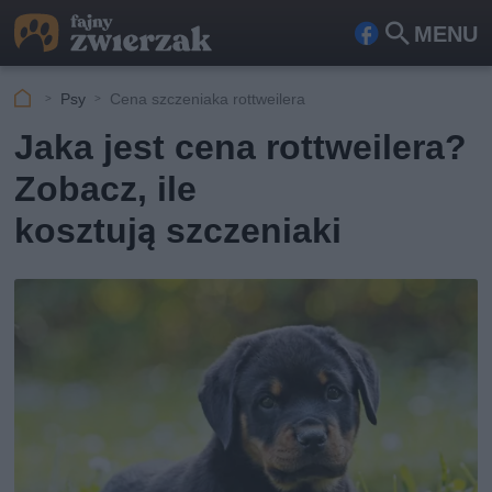
MENU
Fa
Szu
ceb
kaj
Psy
Cena szczeniaka rottweilera
ook
Jaka jest cena rottweilera?
Zobacz, ile
kosztują szczeniaki