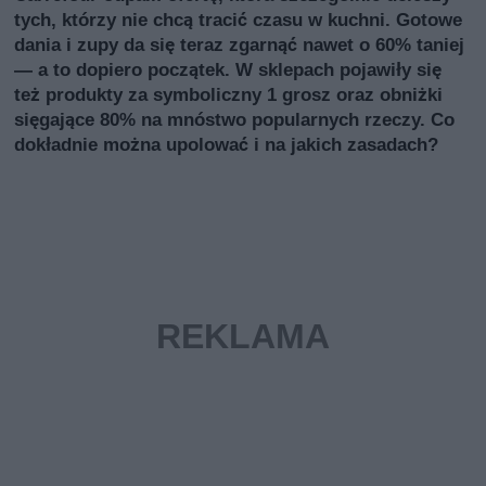
tych, którzy nie chcą tracić czasu w kuchni. Gotowe
dania i zupy da się teraz zgarnąć nawet o 60% taniej
— a to dopiero początek. W sklepach pojawiły się
też produkty za symboliczny 1 grosz oraz obniżki
sięgające 80% na mnóstwo popularnych rzeczy. Co
dokładnie można upolować i na jakich zasadach?