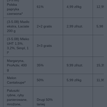
(3-5.08)
Polska
61%
4,99 zł/kg
12,99 
papryka
czerwona*
(3-5.08) Masło
ekstra, Łaciate
2+2 gratis
2,99 zł/szt.
5,98 zł
200 g
(3-5.08) Mleko
UHT 1,5%,
3+3 gratis
3,2%, Simpl, 1
l*
Margaryna,
ProActiv, 400
35%
9,99 zł/szt.
15,39 z
g
Melon
50%
5,99 zł/kg
11,99 
Cantaloupe*
Paluszki
rybne, ryby
panierowane,
Drugi 50%
mrożone,
taniej