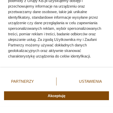
podmioty z Grupy KB.pl uzyskujemy dostęp i
przechowujemy informacje na urządzeniu oraz
przetwarzamy dane osobowe, takie jak unikalne
identyfikatory, standardowe informacje wysyłane przez
urządzenie czy dane przeglądania w celu zapewniania
spersonalizowanych reklam, wybór spersonalizowanych
treści, pomiar reklam i treści, badanie odbiorców oraz
ulepszanie usług. Za zgodą Użytkownika my i Zaufani
Partnerzy możemy używać dokładnych danych
geolokalizacyjnych oraz aktywnie skanować
charakterystykę urządzenia do celów identyfikacji.
Ponieważ cenimy Twoją prywatność, prosimy o zgodę na
korzystanie z tych technologii poprzez kliknięcie
„Akceptuję”. Zgoda jest dobrowolna i zawsze możesz ją
zmienić/wycofać klikając przycisk ustawień prywatności
PARTNERZY
USTAWIENIA
znajdujący się w lewym dolnym rogu strony. Niektóre
rodzaje przetwarzania danych nie wymagają zgody
użytkownika, ale masz prawo sprzeciwić się takiemu
Akceptuję
przetwarzaniu. Preferencje będą miały zastosowania tylko
na tej witrynie.