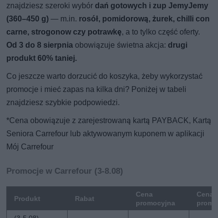
znajdziesz szeroki wybór
dań gotowych i zup JemyJemy
(360–450 g)
— m.in.
rosół, pomidorową, żurek, chilli con
carne, strogonow czy potrawkę
, a to tylko część oferty.
Od 3 do 8 sierpnia
obowiązuje świetna akcja:
drugi
produkt 60% taniej.
Co jeszcze warto dorzucić do koszyka, żeby wykorzystać
promocje i mieć zapas na kilka dni? Poniżej w tabeli
znajdziesz szybkie podpowiedzi.
*Cena obowiązuje z zarejestrowaną kartą PAYBACK, Kartą
Seniora Carrefour lub aktywowanym kuponem w aplikacji
Mój Carrefour
Promocje w Carrefour (3-8.08)
Cena
Cena 
Produkt
Rabat
promocyjna
promo