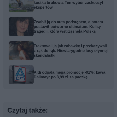
kostka brukowa. Ten wybór zaskoczył
ekspertów
Zwabił ją do auta podstępem, a potem
postawił potworne ultimatum. Kulisy
tragedii, która wstrząsnęła Polską
Traktowali ją jak zabawkę i przekazywali
z rąk do rąk. Niewiarygodne losy słynnej
skandalistki
Aldi odpala mega promocję -91%: kawa
Dallmayr po 3,99 zł za paczkę
Czytaj także: