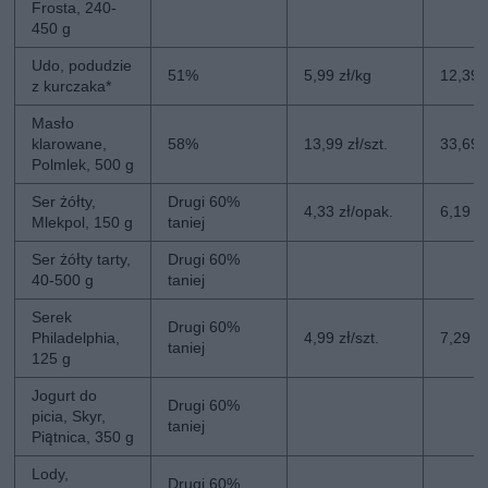
Frosta, 240-
450 g
Udo, podudzie
51%
5,99 zł/kg
12,39 
z kurczaka*
Masło
klarowane,
58%
13,99 zł/szt.
33,69 z
Polmlek, 500 g
Ser żółty,
Drugi 60%
4,33 zł/opak.
6,19 z
Mlekpol, 150 g
taniej
Ser żółty tarty,
Drugi 60%
40-500 g
taniej
Serek
Drugi 60%
Philadelphia,
4,99 zł/szt.
7,29 zł
taniej
125 g
Jogurt do
Drugi 60%
picia, Skyr,
taniej
Piątnica, 350 g
Lody,
Drugi 60%