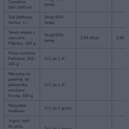
Carrefour,
taniej
500-1000 ml
Sok jabłkowy,
Drugi 60%
Hortex, 1 l
taniej
Serek wiejski z
Drugi 60%
owocami,
2,69 zł/szt.
3,85 zł
taniej
Piątnica, 150 g
Pizza mrożona
Feliciana, 315-
2+1 za 1 zł
445 g
Warzywa na
patelnię, do
piekarnika,
2+1 za 1 zł
mrożone,
Frosta, 400 g
Wszystkie
2+1 za 1 grosz
maślanki
Jogurt, kefir
do picia,
2+1 za 1 grosz