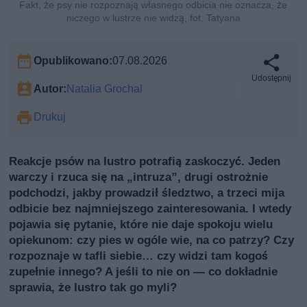
Fakt, że psy nie rozpoznają własnego odbicia nie oznacza, że
niczego w lustrze nie widzą, fot. Tatyana
Opublikowano:
07.08.2026
Udostępnij
Autor:
Natalia Grochal
Drukuj
Reakcje psów na lustro potrafią zaskoczyć. Jeden
warczy i rzuca się na „intruzа”, drugi ostrożnie
podchodzi, jakby prowadził śledztwo, a trzeci mija
odbicie bez najmniejszego zainteresowania. I wtedy
pojawia się pytanie, które nie daje spokoju wielu
opiekunom: czy pies w ogóle wie, na co patrzy? Czy
rozpoznaje w tafli siebie… czy widzi tam kogoś
zupełnie innego? A jeśli to nie on — co dokładnie
sprawia, że lustro tak go myli?