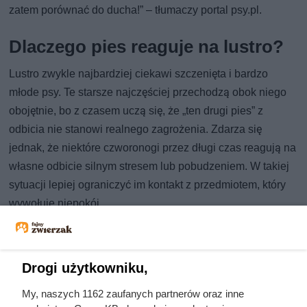
zatem porównać do ducha!” – tłumaczy portal psy.pl.
Dlaczego pies reaguje na lustro?
Lustro zwykle najbardziej ciekawi szczenięta i bardzo
młode psy. Te starsze najczęściej przechodzą obok niego
obojętnie, bo z czasem uczą się, że „ten drugi pies” z
odbicia nie stanowi realnego zagrożenia. Zdarza się
jednak, że niektóre czworonogi przez długi czas reagują na
własne odbicie silnym stresem lub pobudzeniem. W takiej
sytuacji lepiej ograniczyć im kontakt z przedmiotem, który
wywołuje niepokój.
„Warto pamiętać, że brak zainteresowania lustrem nie jest
równoznaczny z brakiem inteligencji. Psy wyróżniają się
innymi umiejętnościami, takimi jak empatia czy świetne
Drogi użytkowniku,
odczytywanie ludzkich gestów, co pokazuje ich wysoki
My, naszych 1162 zaufanych partnerów oraz inne
poziom poznawczy” – podkreśla portal bakado.pl. Więcej o