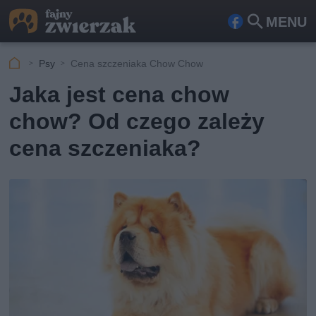
MENU
Fa
Szu
ceb
kaj
Psy
Cena szczeniaka Chow Chow
ook
Jaka jest cena chow
chow? Od czego zależy
cena szczeniaka?