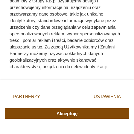
podmioty z Grupy KB.pl uzyskujemy dostęp i
niezwykłych zdolnościach psów
przeczytasz tutaj
.
przechowujemy informacje na urządzeniu oraz
przetwarzamy dane osobowe, takie jak unikalne
identyfikatory, standardowe informacje wysyłane przez
urządzenie czy dane przeglądania w celu zapewniania
spersonalizowanych reklam, wybór spersonalizowanych
treści, pomiar reklam i treści, badanie odbiorców oraz
ulepszanie usług. Za zgodą Użytkownika my i Zaufani
Partnerzy możemy używać dokładnych danych
geolokalizacyjnych oraz aktywnie skanować
charakterystykę urządzenia do celów identyfikacji.
Ponieważ cenimy Twoją prywatność, prosimy o zgodę na
korzystanie z tych technologii poprzez kliknięcie
„Akceptuję”. Zgoda jest dobrowolna i zawsze możesz ją
zmienić/wycofać klikając przycisk ustawień prywatności
PARTNERZY
USTAWIENIA
znajdujący się w lewym dolnym rogu strony. Niektóre
rodzaje przetwarzania danych nie wymagają zgody
Psy, w przeciwieństwie do np. słoni czy delfinów, nie przeszły testu
lustra pomyślnie, fot. Александр Поташев
użytkownika, ale masz prawo sprzeciwić się takiemu
Akceptuję
przetwarzaniu. Preferencje będą miały zastosowania tylko
na tej witrynie.