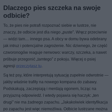
Dlaczego pies szczeka na swoje
odbicie?
To, że pies nie potrafi rozpoznać siebie w lustrze, nie
znaczy, że odbicie jest dla niego „puste”. Wręcz przeciwnie
— widzi tam… innego psa. A obcy w domu bywa odebrany
jak intruz i potencjalne zagrożenie. Nic dziwnego, że część
czworonogów reaguje nerwowo: warczy, szczeka, a nawet
próbuje przegonić „tamtego” z pokoju. Więcej o psiej
agresji
przeczytasz tu
.
Są też psy, które interpretują sytuację zupełnie odwrotnie —
jakby właśnie trafiły na nowego kompana do zabawy.
Podskakują, zaczepiają i merdają ogonem, licząc na
przyjazną odpowiedź. I wtedy pojawia się haczyk: „ten
drugi” nie ma żadnego zapachu. „Jakakolwiek identyfikacja
po zapachu jest więc niemożliwa. Odbicie lustrzane można