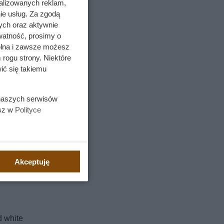
alizowanych reklam,
ie usług. Za zgodą
ych oraz aktywnie
watność, prosimy o
wolna i zawsze możesz
 rogu strony. Niektóre
ić się takiemu
 naszych serwisów
esz w
Polityce
Akceptuję
d white