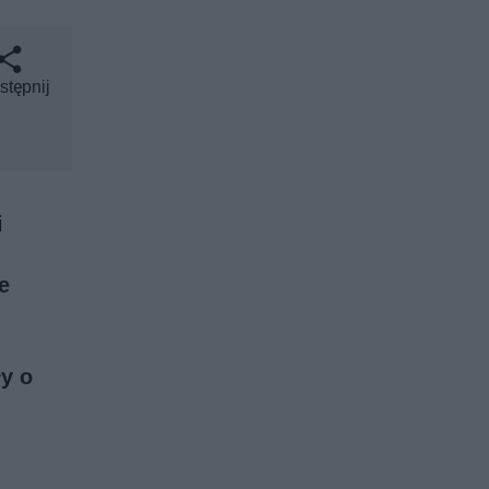
stępnij
i
e
y o