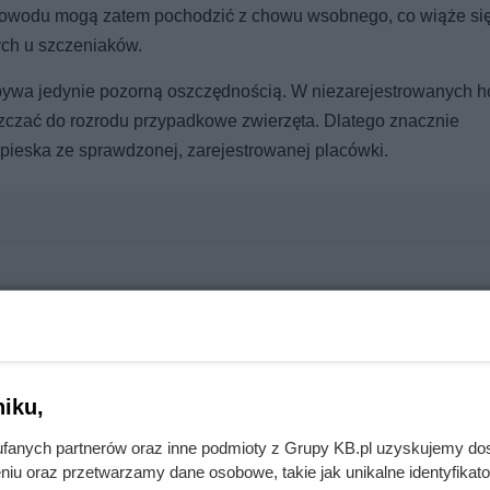
dowodu mogą zatem pochodzić z chowu wsobnego, co wiąże się
ch u szczeniaków.
bywa jedynie pozorną oszczędnością. W niezarejestrowanych 
szczać do rozrodu przypadkowe zwierzęta. Dlatego znacznie
pieska ze sprawdzonej, zarejestrowanej placówki.
ęką. Koty pokochały dopiero nowoczesne płaskie ekrany
 Behawioryści ostrzegają przed popularnym błędem
iku,
fanych partnerów oraz inne podmioty z Grupy KB.pl uzyskujemy do
niu oraz przetwarzamy dane osobowe, takie jak unikalne identyfikat