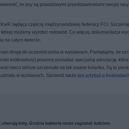
pewność, że psy są prawdziwymi przedstawicielami swojej rasy 
KwP, będący częścią międzynarodowej federacji FCI. Szczenięt
ie której możemy wyrobić rodowód. Co więcej, dokumentacja w
 na całym świecie.
m drogę do uczestniczenia w wystawach. Pamiętajmy, że szc
rski krótkowłosy) powinny posiadać specjalną adnotację, która
ać nieco tańsze szczeniaki na tak zwane kolanka. Są to piesk
 udziału w wystawach. Sprawdź także
ten artykuł o hodowlac
z chorują koty. Groźna bakteria może zagrażać ludziom