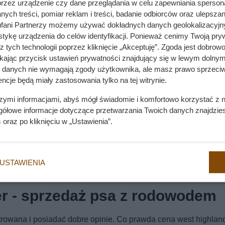
przez urządzenie czy dane przeglądania w celu zapewniania sperson
ych treści, pomiar reklam i treści, badanie odbiorców oraz ulepszan
fani Partnerzy możemy używać dokładnych danych geolokalizacyjn
tykę urządzenia do celów identyfikacji. Ponieważ cenimy Twoją pry
z tych technologii poprzez kliknięcie „Akceptuję”. Zgoda jest dobro
ikając przycisk ustawień prywatności znajdujący się w lewym dolnym
a danych nie wymagają zgody użytkownika, ale masz prawo sprzeciw
ncje będą miały zastosowania tylko na tej witrynie.
szymi informacjami, abyś mógł świadomie i komfortowo korzystać z
gółowe informacje dotyczące przetwarzania Twoich danych znajdzi
s
oraz po kliknięciu w „Ustawienia”.
USTAWIENIA
ier - sprzedaż psa z rodowodem
trowana i posiadać dobre opinie. Co prawda cena west highlan