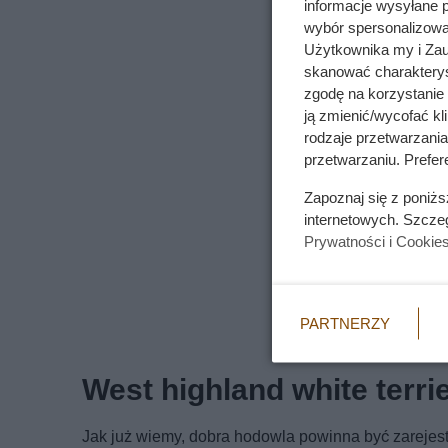
informacje wysyłane 
wybór spersonalizowan
Użytkownika my i Zau
skanować charakterys
zgodę na korzystanie 
ją zmienić/wycofać kl
rodzaje przetwarzani
przetwarzaniu. Prefere
Zapoznaj się z poniż
internetowych. Szcze
Prywatności i Cookie
PARTNERZY
West highland white terr
Jak już wiemy, dobra hodowla powinna być zarejes