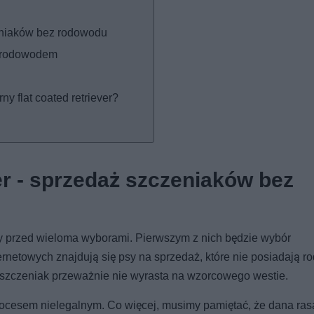
zeniaków bez rodowodu
 z rodowodem
y flat coated retriever?
er - sprzedaż szczeniaków bez
y przed wieloma wyborami. Pierwszym z nich będzie wybór
rnetowych znajdują się psy na sprzedaż, które nie posiadają r
ły szczeniak przeważnie nie wyrasta na wzorcowego westie.
ocesem nielegalnym. Co więcej, musimy pamiętać, że dana ras