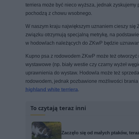
terriera może być nieco wyższa, jednak zyskujemy 
pochodzą z chowu wsobnego.
W naszym kraju największym uznaniem cieszy się Z
związku otrzymują specjalną metrykę, na podstaw
w hodowlach należących do ZKwP będzie uznawana
Kupno psa z rodowodem ZKwP może też otworzyć na
wystawowe (np. biały westie czy czarny wyżeł węgie
uprawnienia do wystaw. Hodowla może też sprzedaw
rodowodem, jednak pozbawione możliwości brania
highland white terriera
.
To czytają teraz inni
Zaczęło się od małych ptaków, tera