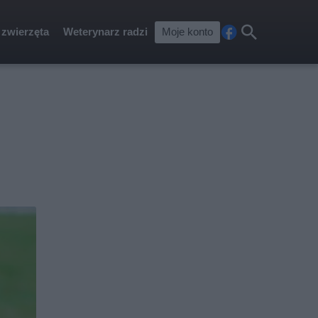
 zwierzęta
Weterynarz radzi
Moje konto
Fa
Szu
ceb
kaj
ook