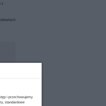
 z
hodowlach
stęp i przechowujemy
ory, standardowe