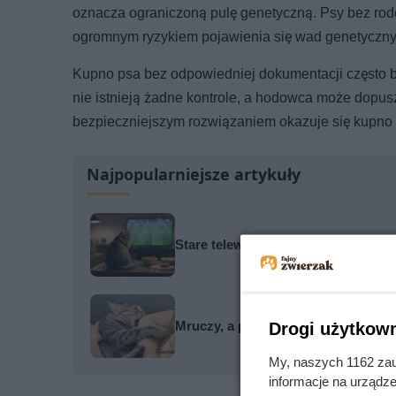
oznacza ograniczoną pulę genetyczną. Psy bez ro
ogromnym ryzykiem pojawienia się wad genetyczny
Kupno psa bez odpowiedniej dokumentacji często 
nie istnieją żadne kontrole, a hodowca może dopu
bezpieczniejszym rozwiązaniem okazuje się kupno 
Najpopularniejsze artykuły
Stare telewizory były dla nich udr
Mruczy, a po chwili nagle gryzie?
Drogi użytkown
My, naszych 1162 zau
informacje na urządze