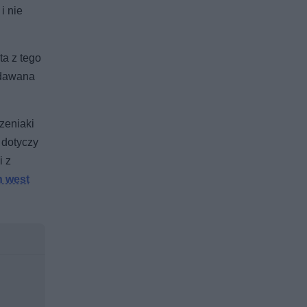
i nie
a z tego
ydawana
zeniaki
 dotyczy
i z
h west