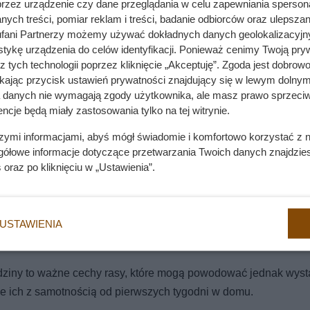
przez urządzenie czy dane przeglądania w celu zapewniania sperson
ych treści, pomiar reklam i treści, badanie odbiorców oraz ulepszan
fani Partnerzy możemy używać dokładnych danych geolokalizacyjn
tykę urządzenia do celów identyfikacji. Ponieważ cenimy Twoją pry
z tych technologii poprzez kliknięcie „Akceptuję”. Zgoda jest dobro
ikając przycisk ustawień prywatności znajdujący się w lewym dolnym
a danych nie wymagają zgody użytkownika, ale masz prawo sprzeciw
ncje będą miały zastosowania tylko na tej witrynie.
szymi informacjami, abyś mógł świadomie i komfortowo korzystać z
gółowe informacje dotyczące przetwarzania Twoich danych znajdzi
s
oraz po kliknięciu w „Ustawienia”.
ć aktywnych. Nie są to psy typowo sportowe, ale uwielbiają za
USTAWIENIA
sy potrzebują konsekwencji właściciela i prawidłowo przeprowa
odziny to ważne cechy rasy, które mogą powodować jednak wyst
e ich z samotnością od pierwszych tygodni w domu.