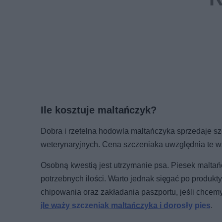
Ile kosztuje maltańczyk?
Dobra i rzetelna hodowla maltańczyka sprzedaje s
weterynaryjnych. Cena szczeniaka uwzględnia te wsz
Osobną kwestią jest utrzymanie psa. Piesek maltań
potrzebnych ilości. Warto jednak sięgać po produk
chipowania oraz zakładania paszportu, jeśli chcem
ile waży szczeniak maltańczyka i dorosły pies
.