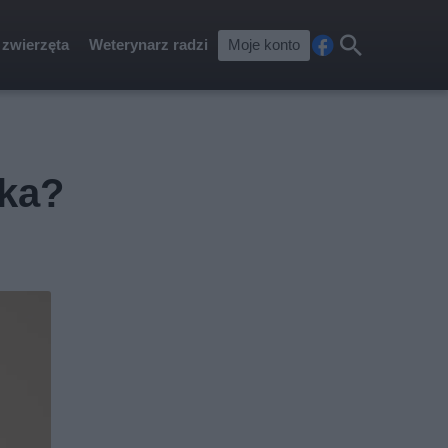
 zwierzęta
Weterynarz radzi
Moje konto
Fa
Szu
ceb
kaj
ook
yka?