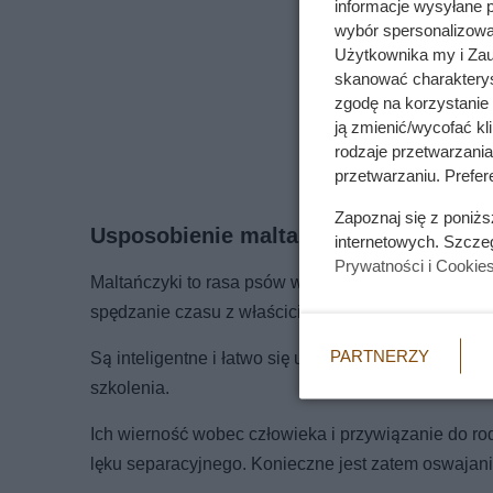
informacje wysyłane 
wybór spersonalizowan
Użytkownika my i Zau
skanować charakterys
zgodę na korzystanie 
ją zmienić/wycofać kl
rodzaje przetwarzani
przetwarzaniu. Prefere
Zapoznaj się z poniż
Usposobienie maltańczyka
internetowych. Szcze
Prywatności i Cookie
Maltańczyki to rasa psów wesołych, łagodnych i doś
spędzanie czasu z właścicielem.
PARTNERZY
Są inteligentne i łatwo się uczą, choć jak każde p
szkolenia.
Ich wierność wobec człowieka i przywiązanie do r
lęku separacyjnego. Konieczne jest zatem oswajani