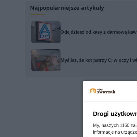
Najpopularniejsze artykuły
Odejdziesz od kasy z darmową kawą
Myślisz, że kot patrzy Ci w oczy i w
Drogi użytkown
My, naszych 1160 zau
informacje na urządze