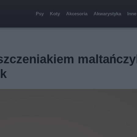
Psy
Koty
Akcesoria
Akwarystyka
Inne
 szczeniakiem maltańcz
ik