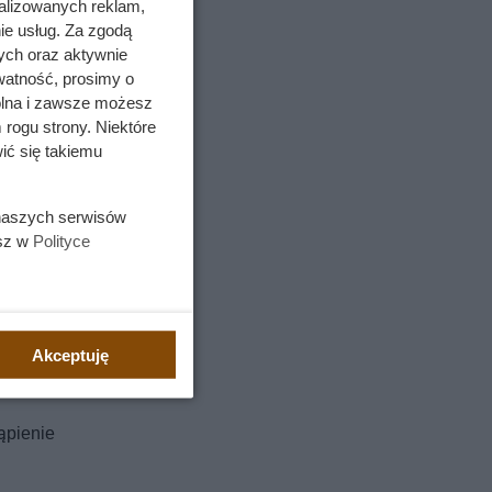
alizowanych reklam,
ie usług. Za zgodą
ych oraz aktywnie
watność, prosimy o
wolna i zawsze możesz
 rogu strony. Niektóre
ić się takiemu
 naszych serwisów
esz w
Polityce
bawę i
Akceptuję
dzonego
ąpienie