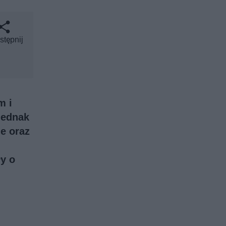
stępnij
m i
jednak
e oraz
y o