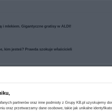
 i mlekiem. Gigantyczne gratisy w ALDI!
ie, kim jesteś? Prawda szokuje właścicieli
iku,
fanych partnerów oraz inne podmioty z Grupy KB.pl uzyskujemy do
niu oraz przetwarzamy dane osobowe, takie jak unikalne identyfikat