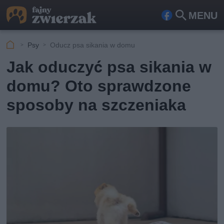
MENU
Fa
Szu
ceb
kaj
Psy
Oducz psa sikania w domu
ook
Jak oduczyć psa sikania w
domu? Oto sprawdzone
sposoby na szczeniaka