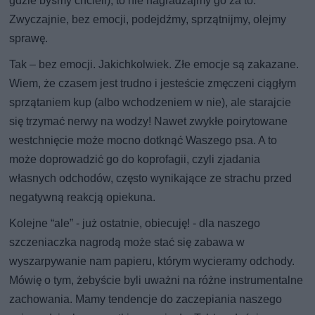
gdzie byśmy chcieli), to nie nagradzajmy go za to.
Zwyczajnie, bez emocji, podejdźmy, sprzątnijmy, olejmy
sprawę.
Tak – bez emocji. Jakichkolwiek. Złe emocje są zakazane.
Wiem, że czasem jest trudno i jesteście zmęczeni ciągłym
sprzątaniem kup (albo wchodzeniem w nie), ale starajcie
się trzymać nerwy na wodzy! Nawet zwykłe poirytowane
westchnięcie może mocno dotknąć Waszego psa. A to
może doprowadzić go do koprofagii, czyli zjadania
własnych odchodów, często wynikające ze strachu przed
negatywną reakcją opiekuna.
Kolejne “ale” - już ostatnie, obiecuję! - dla naszego
szczeniaczka nagrodą może stać się zabawa w
wyszarpywanie nam papieru, którym wycieramy odchody.
Mówię o tym, żebyście byli uważni na różne instrumentalne
zachowania. Mamy tendencje do zaczepiania naszego