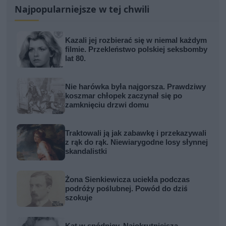
Najpopularniejsze w tej chwili
Kazali jej rozbierać się w niemal każdym
filmie. Przekleństwo polskiej seksbomby
lat 80.
Nie harówka była najgorsza. Prawdziwy
koszmar chłopek zaczynał się po
zamknięciu drzwi domu
Traktowali ją jak zabawkę i przekazywali
z rąk do rąk. Niewiarygodne losy słynnej
skandalistki
Żona Sienkiewicza uciekła podczas
podróży poślubnej. Powód do dziś
szokuje
Kat w spódnicy. Najokrutniejsza