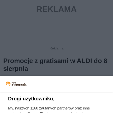
Promocje z gratisami w ALDI do 8
sierpnia
W tym tygodniu na szczególną uwagę zasługują promocje
z gratisami w
ALDI.
Tylko 8 sierpnia
(w sobotę) możesz
upolować
kawę rozpuszczalną Nescafe Classic (200 g)
Drogi użytkowniku,
w akcji
1+1 gratis
! Obowiązuje limit
2 szt
. na klienta. Do
soboty (
3-8.08
) w promocji
2+2 gratis
znajdziesz
lody
My, naszych 1160 zaufanych partnerów oraz inne
Magnum na patyku (90/110 ml)
. Limit:
8 szt
. na klienta.