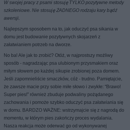
W swojej pracy z psami stosuję TYLKO pozytywne metody
szkoleniowe. Nie stosuję ŻADNEGO rodzaju kary bądź
awersji.
Najlepszym sposobem na to, jak oduczyć psa sikania w
domu jest budowanie pozytywnych skojarzeń z
załatwianiem potrzeb na dworze.
No ba! Ale jak to zrobić? Otóż, w najprostszy możliwy
sposób - nagradzając psa ulubionym przysmakiem oraz
miłym słowem po każdej sikupie zrobionej poza domem.
Jeśli zapomnieliście smaczków, cóż - trudno. Pamiętajcie,
że zawsze macie przy sobie miłe słowo i zwykłe: “Brawo!
Super pies!” również zbuduje podwaliny pożądanego
zachowania i pomoże szybko oduczyć psa załatwiania się
w domu. BARDZO WAŻNE: wstrzymajcie się z nagrodą do
momentu, w którym pies zakończy proces wydalania.
Nasza reakcja może oderwać go od wykonywanej