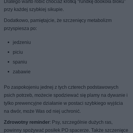
Dlatego warto robić chociaż krótką “rundkę dookoła bloku”
przy każdej szybkiej sikupie.
Dodatkowo, pamiętajcie, że szczenięcy metabolizm
przyspiesza po:
jedzeniu
piciu
spaniu
zabawie
Po zaspokojeniu jednej z tych czterech podstawowych
psich potrzeb, możecie spodziewać się plamy na dywanie i
tylko prewencyjne działanie w postaci szybkiego wyjścia
na dwór, może Was od niej uchronić.
Zdrowotny reminder
: Psy, szczególnie dużych ras,
powinny spożywać posiłek PO spacerze. Także szczenięce