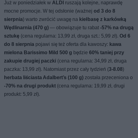
Już w poniedziałek w
ALDI
ruszają kolejne, naprawdę
mocne promocje. W tej odsłonie (ważnej
od 3 do 8
sierpnia
) warto zwrócić uwagę na
kiełbasę z karkówką
Wędlinarnia (470 g)
— obowiązuje tu rabat
-57% na drugą
sztukę
(cena regularna: 13,99 zł, druga szt.: 5,99 zł).
Od 6
do 8 sierpnia
pojawi się też oferta dla kawoszy:
kawa
mielona Barissimo Mild 500 g
będzie
60% taniej przy
zakupie drugiej paczki
(cena regularna: 34,99 zł, druga
paczka: 13,99 zł). Natomiast przez cały tydzień (
3-8.08
)
herbata liściasta Adalbert’s (100 g)
została przeceniona o
-70% na drugi produkt
(cena regularna: 19,99 zł, drugi
produkt: 5,99 zł).