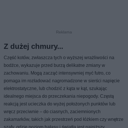
Z dużej chmury...
Część kotów, zwłaszcza tych o wyższej wrażliwości na
bodźce, wykazuje przed burzą delikatne zmiany w
zachowaniu. Mogą zacząć intensywniej myć futro, co
pomaga im rozładować nagromadzone w sierści napięcie
elektrostatyczne, lub chodzić z kąta w kąt, szukając
idealnego miejsca do przeczekania niepogody. Częstą
reakcją jest ucieczka do wyżej położonych punktów lub
wręcz przeciwnie – do ciasnych, zaciemnionych
zakamarków, takich jak przestrzeń pod łóżkiem czy wnętrze
szafy, gdzie poziom hałasu i światła jest najniższy.