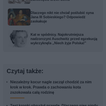
Dlaczego nikt nie chciał poślubić syna
Jana III Sobieskiego? Odpowiedź
zaskakuje
Kat w spódnicy. Najokrutniejsza
nadzorczyni Auschwitz przed egzekucją
wykrzyknęła „Niech żyje Polska!”
Czytaj także:
Niezależny kocur nagle zaczął chodzić za nim
krok w krok. Prawda o zachowaniu kota
zszokowała całą rodzinę
Test kropki obnażył prawdę. Dlaczego pies nigdy