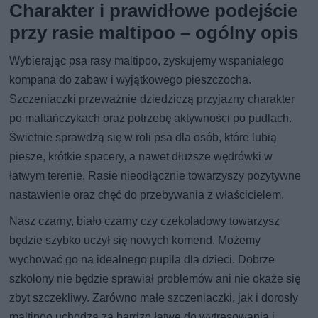
Charakter i prawidłowe podejście
przy rasie maltipoo – ogólny opis
Wybierając psa rasy maltipoo, zyskujemy wspaniałego
kompana do zabaw i wyjątkowego pieszczocha.
Szczeniaczki przeważnie dziedziczą przyjazny charakter
po maltańczykach oraz potrzebę aktywności po pudlach.
Świetnie sprawdzą się w roli psa dla osób, które lubią
piesze, krótkie spacery, a nawet dłuższe wędrówki w
łatwym terenie. Rasie nieodłącznie towarzyszy pozytywne
nastawienie oraz chęć do przebywania z właścicielem.
Nasz czarny, biało czarny czy czekoladowy towarzysz
będzie szybko uczył się nowych komend. Możemy
wychować go na idealnego pupila dla dzieci. Dobrze
szkolony nie będzie sprawiał problemów ani nie okaże się
zbyt szczekliwy. Zarówno małe szczeniaczki, jak i dorosły
maltipoo uchodzą za bardzo łatwe do wytresowania i