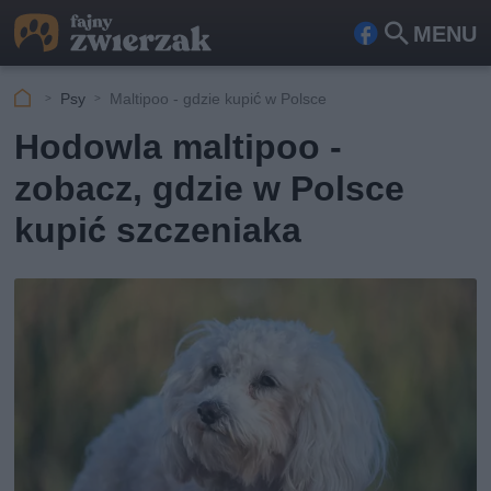
MENU
Fa
Szu
ceb
kaj
Psy
Maltipoo - gdzie kupić w Polsce
ook
Hodowla maltipoo -
zobacz, gdzie w Polsce
kupić szczeniaka