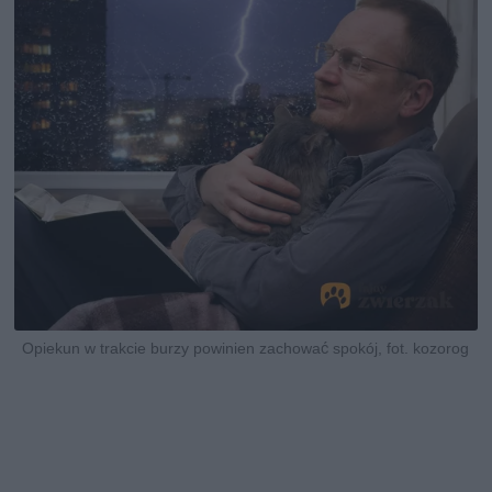
Opiekun w trakcie burzy powinien zachować spokój, fot. kozorog