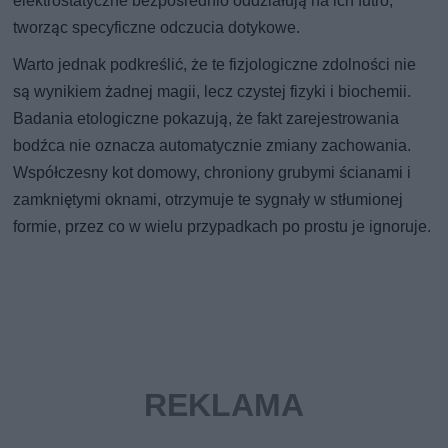
elektrostatyczne bezpośrednio oddziałują na ich futro,
tworząc specyficzne odczucia dotykowe.
Warto jednak podkreślić, że te fizjologiczne zdolności nie
są wynikiem żadnej magii, lecz czystej fizyki i biochemii.
Badania etologiczne pokazują, że fakt zarejestrowania
bodźca nie oznacza automatycznie zmiany zachowania.
Współczesny kot domowy, chroniony grubymi ścianami i
zamkniętymi oknami, otrzymuje te sygnały w stłumionej
formie, przez co w wielu przypadkach po prostu je ignoruje.