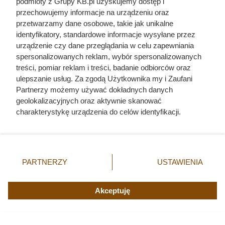
podmioty z Grupy KB.pl uzyskujemy dostęp i
przechowujemy informacje na urządzeniu oraz
przetwarzamy dane osobowe, takie jak unikalne
identyfikatory, standardowe informacje wysyłane przez
urządzenie czy dane przeglądania w celu zapewniania
spersonalizowanych reklam, wybór spersonalizowanych
treści, pomiar reklam i treści, badanie odbiorców oraz
Czytaj także:
ulepszanie usług. Za zgodą Użytkownika my i Zaufani
Partnerzy możemy używać dokładnych danych
geolokalizacyjnych oraz aktywnie skanować
Cennik gładzi gipsowej i szpachlowania ścian w
charakterystykę urządzenia do celów identyfikacji.
całej Polsce
Ponieważ cenimy Twoją prywatność, prosimy o zgodę na
korzystanie z tych technologii poprzez kliknięcie
Ta Polka trzymała w garści europejską elitę. Jej
„Akceptuję”. Zgoda jest dobrowolna i zawsze możesz ją
majątek i osiągnięcia przyprawiają o zawrót głowy
zmienić/wycofać klikając przycisk ustawień prywatności
PARTNERZY
USTAWIENIA
znajdujący się w lewym dolnym rogu strony. Niektóre
rodzaje przetwarzania danych nie wymagają zgody
Odarci ze skóry, rozcięci piłą i przybici do krzyża
użytkownika, ale masz prawo sprzeciwić się takiemu
Akceptuję
głową w dół. Mroczny i krwawy koniec uczniów
przetwarzaniu. Preferencje będą miały zastosowania tylko
Chrystusa
na tej witrynie.