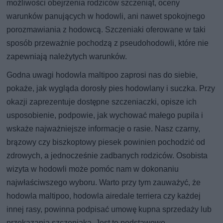
możliwości obejrzenia rodziców szczeniąt, oceny
warunków panujących w hodowli, ani nawet spokojnego
porozmawiania z hodowcą. Szczeniaki oferowane w taki
sposób przeważnie pochodzą z pseudohodowli, które nie
zapewniają należytych warunków.
Godna uwagi hodowla maltipoo zaprosi nas do siebie,
pokaże, jak wygląda dorosły pies hodowlany i suczka. Przy
okazji zaprezentuje dostępne szczeniaczki, opisze ich
usposobienie, podpowie, jak wychować małego pupila i
wskaże najważniejsze informacje o rasie. Nasz czarny,
brązowy czy biszkoptowy piesek powinien pochodzić od
zdrowych, a jednocześnie zadbanych rodziców. Osobista
wizyta w hodowli może pomóc nam w dokonaniu
najwłaściwszego wyboru. Warto przy tym zauważyć, że
hodowla maltipoo, hodowla airedale terriera czy każdej
innej rasy, powinna podpisać umowę kupna sprzedaży lub
przekazania szczeniaka. Jest to podstawowe