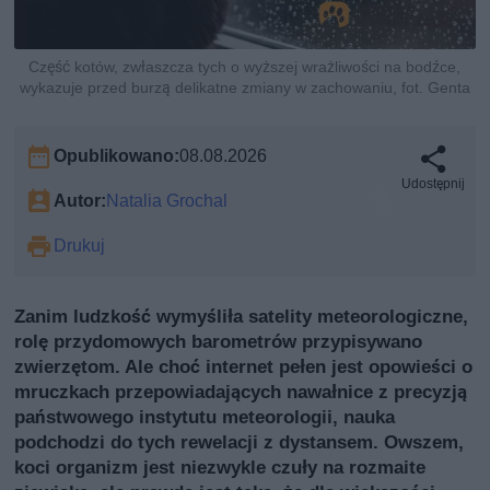
Część kotów, zwłaszcza tych o wyższej wrażliwości na bodźce,
wykazuje przed burzą delikatne zmiany w zachowaniu, fot. Genta
Opublikowano:
08.08.2026
Udostępnij
Autor:
Natalia Grochal
Drukuj
Zanim ludzkość wymyśliła satelity meteorologiczne,
rolę przydomowych barometrów przypisywano
zwierzętom. Ale choć internet pełen jest opowieści o
mruczkach przepowiadających nawałnice z precyzją
państwowego instytutu meteorologii, nauka
podchodzi do tych rewelacji z dystansem. Owszem,
koci organizm jest niezwykle czuły na rozmaite