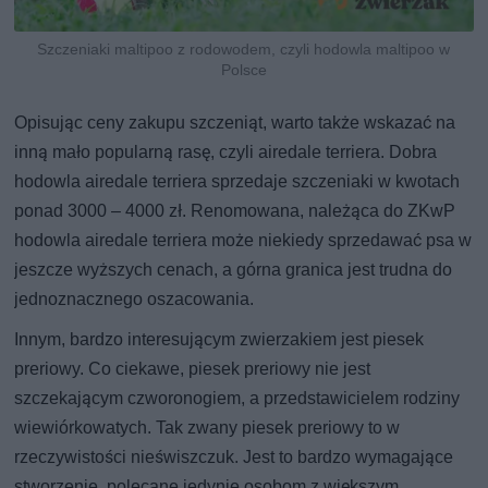
Szczeniaki maltipoo z rodowodem, czyli hodowla maltipoo w
Polsce
Opisując ceny zakupu szczeniąt, warto także wskazać na
inną mało popularną rasę, czyli airedale terriera. Dobra
hodowla airedale terriera sprzedaje szczeniaki w kwotach
ponad 3000 – 4000 zł. Renomowana, należąca do ZKwP
hodowla airedale terriera może niekiedy sprzedawać psa w
jeszcze wyższych cenach, a górna granica jest trudna do
jednoznacznego oszacowania.
Innym, bardzo interesującym zwierzakiem jest piesek
preriowy. Co ciekawe, piesek preriowy nie jest
szczekającym czworonogiem, a przedstawicielem rodziny
wiewiórkowatych. Tak zwany piesek preriowy to w
rzeczywistości nieświszczuk. Jest to bardzo wymagające
stworzenie, polecane jedynie osobom z większym