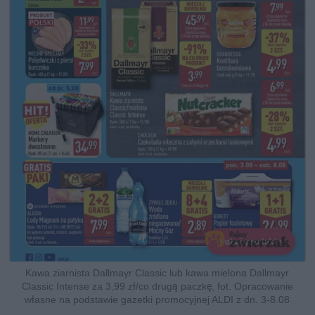
Kawa ziarnista Dallmayr Classic lub kawa mielona Dallmayr
Classic Intense za 3,99 zł/co drugą paczkę, fot. Opracowanie
własne na podstawie gazetki promocyjnej ALDI z dn. 3-8.08