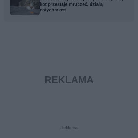
kot przestaje mruczeć, działaj
natychmiast