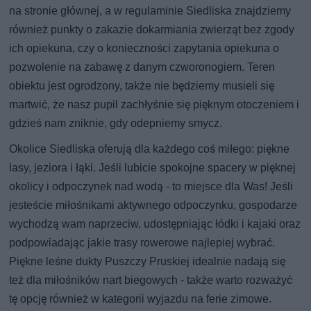
na stronie głównej, a w regulaminie Siedliska znajdziemy
również punkty o zakazie dokarmiania zwierząt bez zgody
ich opiekuna, czy o konieczności zapytania opiekuna o
pozwolenie na zabawę z danym czworonogiem. Teren
obiektu jest ogrodzony, także nie będziemy musieli się
martwić, że nasz pupil zachłyśnie się pięknym otoczeniem i
gdzieś nam zniknie, gdy odepniemy smycz.
Okolice Siedliska oferują dla każdego coś miłego: piękne
lasy, jeziora i łąki. Jeśli lubicie spokojne spacery w pięknej
okolicy i odpoczynek nad wodą - to miejsce dla Was! Jeśli
jesteście miłośnikami aktywnego odpoczynku, gospodarze
wychodzą wam naprzeciw, udostępniając łódki i kajaki oraz
podpowiadając jakie trasy rowerowe najlepiej wybrać.
Piękne leśne dukty Puszczy Pruskiej idealnie nadają się
też dla miłośników nart biegowych - także warto rozważyć
tę opcję również w kategorii wyjazdu na ferie zimowe.