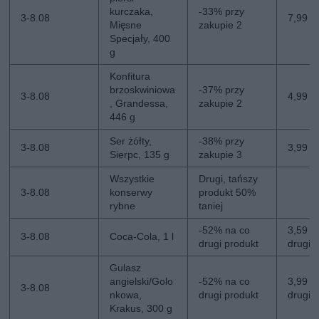
kurczaka,
-33% przy
3-8.08
7,99 z
Mięsne
zakupie 2
Specjały, 400
g
Konfitura
brzoskwiniowa
-37% przy
3-8.08
4,99 zł
, Grandessa,
zakupie 2
446 g
Ser żółty,
-38% przy
3-8.08
3,99 z
Sierpc, 135 g
zakupie 3
Wszystkie
Drugi, tańszy
3-8.08
konserwy
produkt 50%
rybne
taniej
-52% na co
3,59 zł
3-8.08
Coca-Cola, 1 l
drugi produkt
drugi
Gulasz
angielski/Golo
-52% na co
3,99 zł
3-8.08
nkowa,
drugi produkt
drugi
Krakus, 300 g