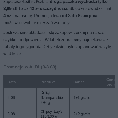
zapłacisz 45,99 zł/szt., a
druga paczka wychodzi tylko
3,99 zł!
To aż
42 zł oszczędności
. Sklep wprowadził limit
4 szt
. na osobę. Promocja trwa
od 3 do 8 sierpnia
i
możesz dowolnie mieszać warianty.
Jeśli właśnie układasz listę zakupów, zerknij na nasze
szybkie podpowiedzi. W tabeli zebraliśmy najciekawsze
rabaty tego tygodnia, żeby łatwiej było zaplanować wizytę
w sklepie.
Promocje w ALDI (3-8.08)
Cena
Data
Produkt
Rabat
promo
Delicje
5.08
Szampańskie,
1+1 gratis
294 g
Chipsy, Lay’s,
8.08
2+2 gratis
110/130 g