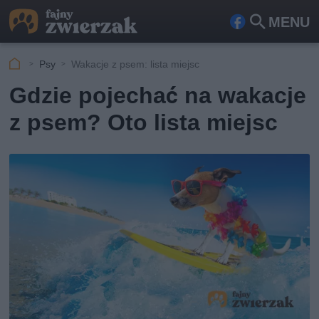
MENU
Fa
Szu
ceb
kaj
Psy
Wakacje z psem: lista miejsc
ook
Gdzie pojechać na wakacje
z psem? Oto lista miejsc