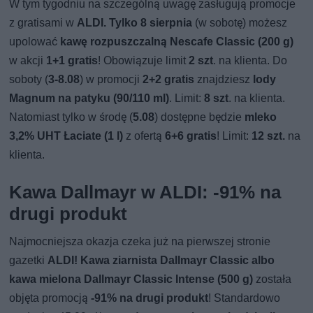
W tym tygodniu na szczególną uwagę zasługują promocje
z gratisami w
ALDI.
Tylko 8 sierpnia
(w sobotę) możesz
upolować
kawę rozpuszczalną Nescafe Classic (200 g)
w akcji
1+1 gratis
! Obowiązuje limit
2 szt
. na klienta. Do
soboty (
3-8.08
) w promocji
2+2 gratis
znajdziesz
lody
Magnum na patyku (90/110 ml)
. Limit:
8 szt
. na klienta.
Natomiast tylko w środę (
5.08
) dostępne będzie
mleko
3,2% UHT Łaciate (1 l)
z ofertą
6+6 gratis
! Limit:
12 szt.
na
klienta.
Kawa Dallmayr w ALDI: -91% na
drugi produkt
Najmocniejsza okazja czeka już na pierwszej stronie
gazetki
ALDI!
Kawa ziarnista Dallmayr Classic albo
kawa mielona Dallmayr Classic Intense (500 g)
została
objęta promocją
-91% na drugi produkt
! Standardowo