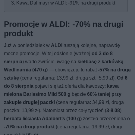
Kawa Dallmayr w ALDI: -91% na drugi produkt
Promocje w ALDI: -70% na drugi
produkt
Już w poniedziałek w
ALDI
ruszają kolejne, naprawdę
mocne promocje. W tej odsłonie (ważnej
od 3 do 8
sierpnia
) warto zwrócić uwagę na
kiełbasę z karkówką
Wędlinarnia (470 g)
— obowiązuje tu rabat
-57% na drugą
sztukę
(cena regularna: 13,99 zł, druga szt.: 5,99 zł).
Od 6
do 8 sierpnia
pojawi się też oferta dla kawoszy:
kawa
mielona Barissimo Mild 500 g
będzie
60% taniej przy
zakupie drugiej paczki
(cena regularna: 34,99 zł, druga
paczka: 13,99 zł). Natomiast przez cały tydzień (
3-8.08
)
herbata liściasta Adalbert’s (100 g)
została przeceniona o
-70% na drugi produkt
(cena regularna: 19,99 zł, drugi
produkt: 5,99 zł).