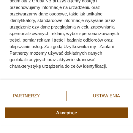
podmioty z Grupy KB.pl uzyskujemy dostęp i
przechowujemy informacje na urządzeniu oraz
przetwarzamy dane osobowe, takie jak unikalne
identyfikatory, standardowe informacje wysyłane przez
urządzenie czy dane przeglądania w celu zapewniania
spersonalizowanych reklam, wybór spersonalizowanych
treści, pomiar reklam i treści, badanie odbiorców oraz
ulepszanie usług. Za zgodą Użytkownika my i Zaufani
Partnerzy możemy używać dokładnych danych
geolokalizacyjnych oraz aktywnie skanować
charakterystykę urządzenia do celów identyfikacji.
Ponieważ cenimy Twoją prywatność, prosimy o zgodę na
Czytaj także:
korzystanie z tych technologii poprzez kliknięcie
„Akceptuję”. Zgoda jest dobrowolna i zawsze możesz ją
zmienić/wycofać klikając przycisk ustawień prywatności
Córki Młynarskiego przerwały milczenie. „Żyliśmy
PARTNERZY
USTAWIENIA
znajdujący się w lewym dolnym rogu strony. Niektóre
w strachu”
rodzaje przetwarzania danych nie wymagają zgody
użytkownika, ale masz prawo sprzeciwić się takiemu
Akceptuję
Odarci ze skóry, rozcięci piłą i przybici do krzyża
przetwarzaniu. Preferencje będą miały zastosowania tylko
głową w dół. Mroczny i krwawy koniec uczniów
na tej witrynie.
Chrystusa