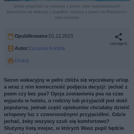
Gdzie pojechać na wakacje z psem, lista najciekawszych
kierunków na wakacje z pupilem, wczasy z psem na Mazurach i
nad morzem
Opublikowano:
01.12.2023
Udostępnij
Autor:
Zuzanna Kordzik
Drukuj
Sezon wakacyjny w pełni zbliża się wyczekany urlop
a wraz z nim konieczność podjęcia decyzji: jechać z
psem czy bez psa? Opcja zostawienia psa na czas
wyjazdu w hotelu, u rodziny lub przyjaciół jest dość
popularna, jednak część opiekunów chciałaby dzielić
urlopowy luz z czworonożnymi przyjaciółmi. Gdzie
jechać, żeby wszyscy czuli się komfortowo?
Służymy listą miejsc, w których Wasz pupil będzie