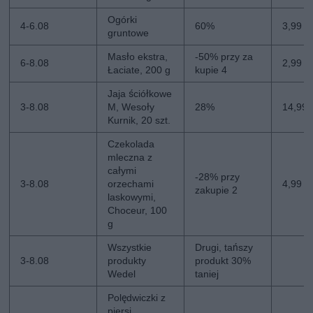
Ogórki
4-6.08
60%
3,99 zł
gruntowe
Masło ekstra,
-50% przy za
6-8.08
2,99 zł
Łaciate, 200 g
kupie 4
Jaja ściółkowe
3-8.08
M, Wesoły
28%
14,99 
Kurnik, 20 szt.
Czekolada
mleczna z
całymi
-28% przy
3-8.08
orzechami
4,99 zł
zakupie 2
laskowymi,
Choceur, 100
g
Wszystkie
Drugi, tańszy
3-8.08
produkty
produkt 30%
Wedel
taniej
Polędwiczki z
piersi