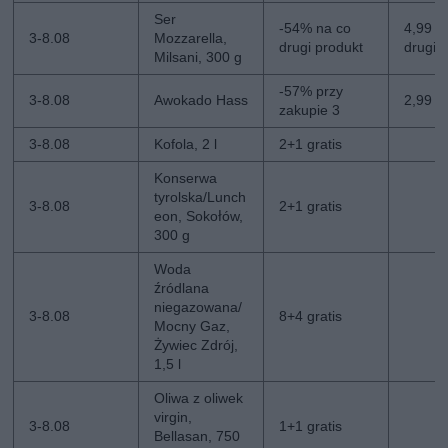
Ser
-54% na co
4,99 zł
3-8.08
Mozzarella,
drugi produkt
drugi
Milsani, 300 g
-57% przy
3-8.08
Awokado Hass
2,99 zł
zakupie 3
3-8.08
Kofola, 2 l
2+1 gratis
Konserwa
tyrolska/Lunch
3-8.08
2+1 gratis
eon, Sokołów,
300 g
Woda
źródlana
niegazowana/
3-8.08
8+4 gratis
Mocny Gaz,
Żywiec Zdrój,
1,5 l
Oliwa z oliwek
virgin,
3-8.08
1+1 gratis
Bellasan, 750