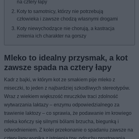
na cztery łapy
Koty to samotnicy, którzy nie potrzebują
człowieka i zawsze chodzą własnymi drogami
Koty niewychodzące nie chorują, a kastracja
zmienia ich charakter na gorszy
Mleko to idealny przysmak, a kot
zawsze spada na cztery łapy
Kadr z bajki, w którym kot ze smakiem pije mleko z
miseczki, to jeden z najbardziej szkodliwych stereotypów.
Wraz z wiekiem większość mruczków traci zdolność
wytwarzania laktazy – enzymu odpowiedzialnego za
trawienie laktozy – co sprawia, że podawanie im krowiego
mleka kończy się silnymi bólami brzucha, biegunką i
odwodnieniem. Z kolei przekonanie o spadaniu zawsze na
cztery łapy wynika z istnienia tzw. odruchu prostowania,