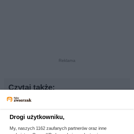
Czytaj także:
Córki Młynarskiego przerwały milczenie. „Żyliśmy
w strachu”
Drogi użytkowniku,
Uwięził żonę i dzieci, porywał młode dziewczyny.
My, naszych 1162 zaufanych partnerów oraz inne
Co się działo w zamku polskiego magnata