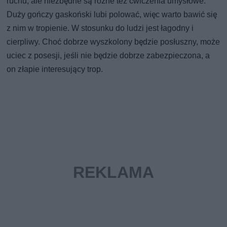
ruchu, ale niezbędne są różne też ćwiczenia umysłowe.
Duży gończy gaskoński lubi polować, więc warto bawić się
z nim w tropienie. W stosunku do ludzi jest łagodny i
cierpliwy. Choć dobrze wyszkolony będzie posłuszny, może
uciec z posesji, jeśli nie będzie dobrze zabezpieczona, a
on złapie interesujący trop.