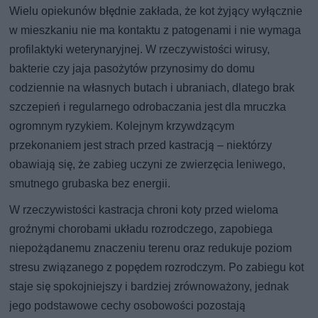
Wielu opiekunów błędnie zakłada, że kot żyjący wyłącznie
w mieszkaniu nie ma kontaktu z patogenami i nie wymaga
profilaktyki weterynaryjnej. W rzeczywistości wirusy,
bakterie czy jaja pasożytów przynosimy do domu
codziennie na własnych butach i ubraniach, dlatego brak
szczepień i regularnego odrobaczania jest dla mruczka
ogromnym ryzykiem. Kolejnym krzywdzącym
przekonaniem jest strach przed kastracją – niektórzy
obawiają się, że zabieg uczyni ze zwierzęcia leniwego,
smutnego grubaska bez energii.
W rzeczywistości kastracja chroni koty przed wieloma
groźnymi chorobami układu rozrodczego, zapobiega
niepożądanemu znaczeniu terenu oraz redukuje poziom
stresu związanego z popędem rozrodczym. Po zabiegu kot
staje się spokojniejszy i bardziej zrównoważony, jednak
jego podstawowe cechy osobowości pozostają