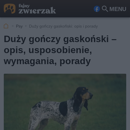
MENU
Fa
Szu
ceb
kaj
Psy
Duży gończy gaskoński: opis i porady
ook
Duży gończy gaskoński –
opis, usposobienie,
wymagania, porady