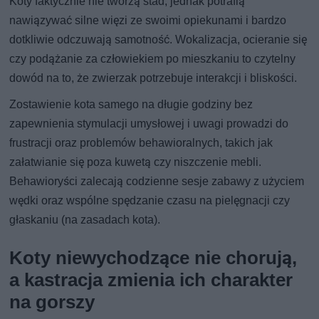
Koty faktycznie nie tworzą stad, jednak potrafią
nawiązywać silne więzi ze swoimi opiekunami i bardzo
dotkliwie odczuwają samotność. Wokalizacja, ocieranie się
czy podążanie za człowiekiem po mieszkaniu to czytelny
dowód na to, że zwierzak potrzebuje interakcji i bliskości.
Zostawienie kota samego na długie godziny bez
zapewnienia stymulacji umysłowej i uwagi prowadzi do
frustracji oraz problemów behawioralnych, takich jak
załatwianie się poza kuwetą czy niszczenie mebli.
Behawioryści zalecają codzienne sesje zabawy z użyciem
wędki oraz wspólne spędzanie czasu na pielęgnacji czy
głaskaniu (na zasadach kota).
Koty niewychodzące nie chorują,
a kastracja zmienia ich charakter
na gorszy