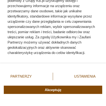
podmioty z Grupy KB.pl uzyskujemy dostęp i
przechowujemy informacje na urządzeniu oraz
Miał tylko 16 lat i nie bał się władzy PRL. SB
przetwarzamy dane osobowe, takie jak unikalne
zabiło go w czasie stanu wojennego
identyfikatory, standardowe informacje wysyłane przez
urządzenie czy dane przeglądania w celu zapewniania
spersonalizowanych reklam, wybór spersonalizowanych
Herodot pisał o tym z przerażeniem. Każda
treści, pomiar reklam i treści, badanie odbiorców oraz
kobieta musiała zrobić to chociaż raz w życiu
ulepszanie usług. Za zgodą Użytkownika my i Zaufani
Partnerzy możemy używać dokładnych danych
geolokalizacyjnych oraz aktywnie skanować
Wszystkie kobiety Mickiewicza. Miał romans
charakterystykę urządzenia do celów identyfikacji.
nawet z kobietą, która mieszkała z jego żoną
Ponieważ cenimy Twoją prywatność, prosimy o zgodę na
korzystanie z tych technologii poprzez kliknięcie
Szaleństwo w Rossmannie. 65 zł zamiast 589 zł za
„Akceptuję”. Zgoda jest dobrowolna i zawsze możesz ją
kultowe perfumy!
zmienić/wycofać klikając przycisk ustawień prywatności
PARTNERZY
USTAWIENIA
znajdujący się w lewym dolnym rogu strony. Niektóre
rodzaje przetwarzania danych nie wymagają zgody
użytkownika, ale masz prawo sprzeciwić się takiemu
Akceptuję
przetwarzaniu. Preferencje będą miały zastosowania tylko
na tej witrynie.