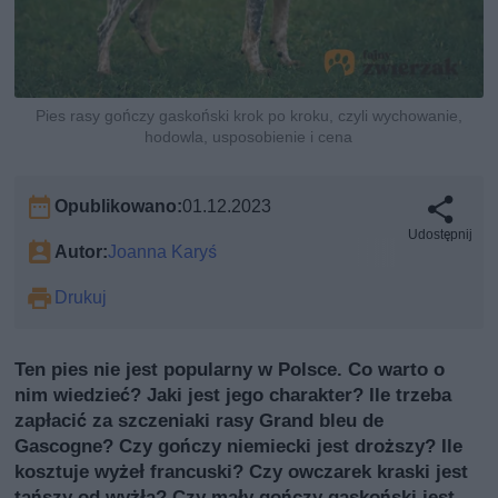
Pies rasy gończy gaskoński krok po kroku, czyli wychowanie,
hodowla, usposobienie i cena
Opublikowano:
01.12.2023
Udostępnij
Autor:
Joanna Karyś
Drukuj
Ten pies nie jest popularny w Polsce. Co warto o
nim wiedzieć? Jaki jest jego charakter? Ile trzeba
zapłacić za szczeniaki rasy Grand bleu de
Gascogne? Czy gończy niemiecki jest droższy? Ile
kosztuje wyżeł francuski? Czy owczarek kraski jest
tańszy od wyżła? Czy mały gończy gaskoński jest