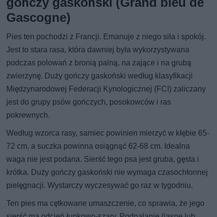
gończy gaskoński (Grand bleu de
Gascogne)
Pies ten pochodzi z Francji. Emanuje z niego siła i spokój.
Jest to stara rasa, która dawniej była wykorzystywana
podczas polowań z bronią palną, na zające i na grubą
zwierzynę. Duży gończy gaskoński według klasyfikacji
Międzynarodowej Federacji Kynologicznej (FCI) zaliczany
jest do grupy psów gończych, posokowców i ras
pokrewnych.
Według wzorca rasy, samiec powinien mierzyć w kłębie 65-
72 cm, a suczka powinna osiągnąć 62-68 cm. Idealna
waga nie jest podana. Sierść tego psa jest gruba, gęsta i
krótka. Duży gończy gaskoński nie wymaga czasochłonnej
pielęgnacji. Wystarczy wyczesywać go raz w tygodniu.
Ten pies ma cętkowane umaszczenie, co sprawia, że jego
sierść ma odcień łupkowo-szary. Podpalanie (jasne lub