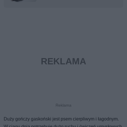
Duży gończy gaskoński jest psem cierpliwym i łagodnym.
W ciągu dnia potrzebuje dużo ruchu i ćwiczeń umysłowych.