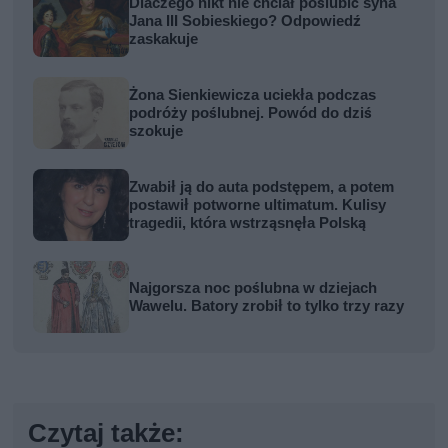
Dlaczego nikt nie chciał poślubić syna
Jana III Sobieskiego? Odpowiedź
zaskakuje
Żona Sienkiewicza uciekła podczas
podróży poślubnej. Powód do dziś
szokuje
Zwabił ją do auta podstępem, a potem
postawił potworne ultimatum. Kulisy
tragedii, która wstrząsnęła Polską
Najgorsza noc poślubna w dziejach
Wawelu. Batory zrobił to tylko trzy razy
Czytaj także: