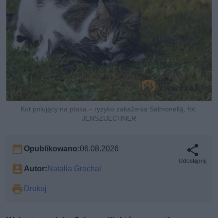
Kot polujący na ptaka – ryzyko zakażenia Salmonellą, fot.
JENSZUECHNER
Opublikowano:
06.08.2026
Udostępnij
Autor:
Natalia Grochal
Drukuj