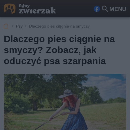
MENU
Fa
Szu
ceb
kaj
Psy
Dlaczego pies ciągnie na smyczy
ook
Dlaczego pies ciągnie na
smyczy? Zobacz, jak
oduczyć psa szarpania