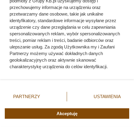
podmioty z Grupy KB.pl uzyskujemy dostęp i
przechowujemy informacje na urządzeniu oraz
przetwarzamy dane osobowe, takie jak unikalne
identyfikatory, standardowe informacje wysyłane przez
urządzenie czy dane przeglądania w celu zapewniania
spersonalizowanych reklam, wybór spersonalizowanych
treści, pomiar reklam i treści, badanie odbiorców oraz
ulepszanie usług. Za zgodą Użytkownika my i Zaufani
Partnerzy możemy używać dokładnych danych
geolokalizacyjnych oraz aktywnie skanować
charakterystykę urządzenia do celów identyfikacji.
Kat w spódnicy. Najokrutniejsza
Ponieważ cenimy Twoją prywatność, prosimy o zgodę na
nadzorczyni Auschwitz przed
korzystanie z tych technologii poprzez kliknięcie
„Akceptuję”. Zgoda jest dobrowolna i zawsze możesz ją
egzekucją wykrzyknęła „Niech
zmienić/wycofać klikając przycisk ustawień prywatności
PARTNERZY
USTAWIENIA
żyje Polska!”
znajdujący się w lewym dolnym rogu strony. Niektóre
rodzaje przetwarzania danych nie wymagają zgody
użytkownika, ale masz prawo sprzeciwić się takiemu
Akceptuję
przetwarzaniu. Preferencje będą miały zastosowania tylko
na tej witrynie.