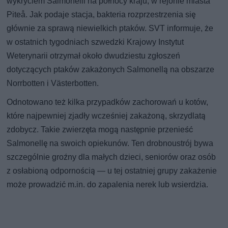
wykryciem Salmonelli na północy kraju, w rejonie miasta
Piteå. Jak podaje stacja, bakteria rozprzestrzenia się
głównie za sprawą niewielkich ptaków. SVT informuje, że
w ostatnich tygodniach szwedzki Krajowy Instytut
Weterynarii otrzymał około dwudziestu zgłoszeń
dotyczących ptaków zakażonych Salmonellą na obszarze
Norrbotten i Västerbotten.
Odnotowano też kilka przypadków zachorowań u kotów,
które najpewniej zjadły wcześniej zakażoną, skrzydlatą
zdobycz. Takie zwierzęta mogą następnie przenieść
Salmonellę na swoich opiekunów. Ten drobnoustrój bywa
szczególnie groźny dla małych dzieci, seniorów oraz osób
z osłabioną odpornością — u tej ostatniej grupy zakażenie
może prowadzić m.in. do zapalenia nerek lub wsierdzia.