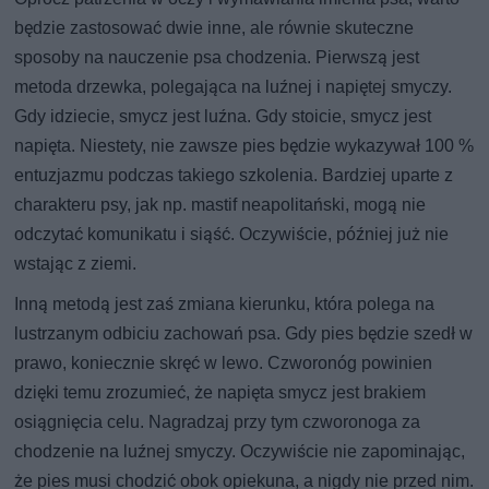
będzie zastosować dwie inne, ale równie skuteczne
sposoby na nauczenie psa chodzenia. Pierwszą jest
metoda drzewka, polegająca na luźnej i napiętej smyczy.
Gdy idziecie, smycz jest luźna. Gdy stoicie, smycz jest
napięta. Niestety, nie zawsze pies będzie wykazywał 100 %
entuzjazmu podczas takiego szkolenia. Bardziej uparte z
charakteru psy, jak np. mastif neapolitański, mogą nie
odczytać komunikatu i siąść. Oczywiście, później już nie
wstając z ziemi.
Inną metodą jest zaś zmiana kierunku, która polega na
lustrzanym odbiciu zachowań psa. Gdy pies będzie szedł w
prawo, koniecznie skręć w lewo. Czworonóg powinien
dzięki temu zrozumieć, że napięta smycz jest brakiem
osiągnięcia celu. Nagradzaj przy tym czworonoga za
chodzenie na luźnej smyczy. Oczywiście nie zapominając,
że pies musi chodzić obok opiekuna, a nigdy nie przed nim.