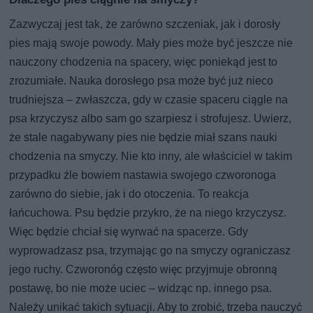
Zazwyczaj jest tak, że zarówno szczeniak, jak i dorosły
pies mają swoje powody. Mały pies może być jeszcze nie
nauczony chodzenia na spacery, więc poniekąd jest to
zrozumiałe. Nauka dorosłego psa może być już nieco
trudniejsza – zwłaszcza, gdy w czasie spaceru ciągle na
psa krzyczysz albo sam go szarpiesz i strofujesz. Uwierz,
że stale nagabywany pies nie będzie miał szans nauki
chodzenia na smyczy. Nie kto inny, ale właściciel w takim
przypadku źle bowiem nastawia swojego czworonoga
zarówno do siebie, jak i do otoczenia. To reakcja
łańcuchowa. Psu będzie przykro, że na niego krzyczysz.
Więc będzie chciał się wyrwać na spacerze. Gdy
wyprowadzasz psa, trzymając go na smyczy ograniczasz
jego ruchy. Czworonóg często więc przyjmuje obronną
postawę, bo nie może uciec – widząc np. innego psa.
Należy unikać takich sytuacji. Aby to zrobić, trzeba nauczyć