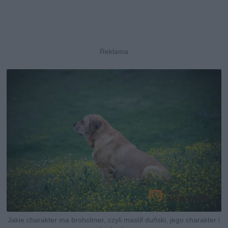
Jakie charakter ma broholmer, czyli mastif duński, jego charakter i