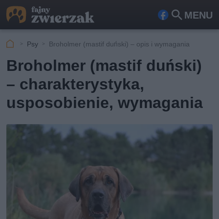
MENU
Fa
Szu
ceb
kaj
Psy
Broholmer (mastif duński) – opis i wymagania
ook
Broholmer (mastif duński)
– charakterystyka,
usposobienie, wymagania