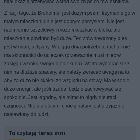
miał okazję przebywać wśród swoich psich rówieśników.
Z racji tego, że Broholmer jest dużym psem, trzymanie go w
małym mieszkaniu nie jest dobrym pomysłem. Nie jest
nadmiernie szczekliwy i może mieszkać w bloku, ale
mieszkanie powinno być duże. Ten zrównoważony pies
jest w miarę aktywny. W ciągu dnia potrzebuje ruchu i nie
ma skłonności do ucieczek (przeważnie musi mieć w
zasięgu wzroku swojego opiekuna). Warto wybierać się z
nim na dłuższe spacery, ale należy zwracać uwagę na to,
aby za dużo nie skakał ze względu na stawy. Ma w sobie
dużo energii, ale jeśli trzeba, będzie zachowywać się
spokojnie. Jest łagodny, ale mimo to nigdy nie traci
czujności. Nie ufa obcym, choć z natury jest przyjaźnie
nastawiony do ludzi.
To czytają teraz inni