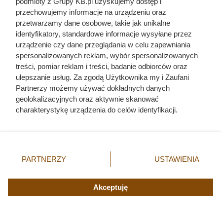
Herodot pisał o tym z przerażeniem. Każda
podmioty z Grupy KB.pl uzyskujemy dostęp i
kobieta musiała zrobić to chociaż raz w życiu
przechowujemy informacje na urządzeniu oraz
przetwarzamy dane osobowe, takie jak unikalne
identyfikatory, standardowe informacje wysyłane przez
Uwięził żonę i dzieci, porywał młode dziewczyny.
urządzenie czy dane przeglądania w celu zapewniania
Co się działo w zamku polskiego magnata
spersonalizowanych reklam, wybór spersonalizowanych
treści, pomiar reklam i treści, badanie odbiorców oraz
ulepszanie usług. Za zgodą Użytkownika my i Zaufani
Partnerzy możemy używać dokładnych danych
geolokalizacyjnych oraz aktywnie skanować
charakterystykę urządzenia do celów identyfikacji.
Ponieważ cenimy Twoją prywatność, prosimy o zgodę na
korzystanie z tych technologii poprzez kliknięcie
„Akceptuję”. Zgoda jest dobrowolna i zawsze możesz ją
zmienić/wycofać klikając przycisk ustawień prywatności
PARTNERZY
USTAWIENIA
znajdujący się w lewym dolnym rogu strony. Niektóre
rodzaje przetwarzania danych nie wymagają zgody
użytkownika, ale masz prawo sprzeciwić się takiemu
Akceptuję
przetwarzaniu. Preferencje będą miały zastosowania tylko
na tej witrynie.