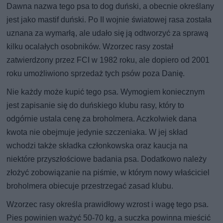
Dawna nazwa tego psa to dog duński, a obecnie określany
jest jako mastif duński. Po II wojnie światowej rasa została
uznana za wymarłą, ale udało się ją odtworzyć za sprawą
kilku ocalałych osobników. Wzorzec rasy został
zatwierdzony przez FCI w 1982 roku, ale dopiero od 2001
roku umożliwiono sprzedaż tych psów poza Danię.
Nie każdy może kupić tego psa. Wymogiem koniecznym
jest zapisanie się do duńskiego klubu rasy, który to
odgórnie ustala cenę za broholmera. Aczkolwiek dana
kwota nie obejmuje jedynie szczeniaka. W jej skład
wchodzi także składka członkowska oraz kaucja na
niektóre przyszłościowe badania psa. Dodatkowo należy
złożyć zobowiązanie na piśmie, w którym nowy właściciel
broholmera obiecuje przestrzegać zasad klubu.
Wzorzec rasy określa prawidłowy wzrost i wagę tego psa.
Pies powinien ważyć 50-70 kg, a suczka powinna mieścić