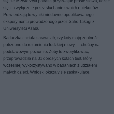
się, że te zwierzęta potrafią przyswajać proste słowa, ucząc
się ich wyłącznie przez słuchanie swoich opiekunów.
Potwierdzają to wyniki niedawno opublikowanego
eksperymentu prowadzonego przez Saho Takagi z
Uniwersytetu Azabu.
Badaczka chciała sprawdzić, czy koty mają zdolności
potrzebne do rozumienia ludzkiej mowy — choćby na
podstawowym poziomie. Żeby to zweryfikować,
przeprowadziła na 31 dorosłych kotach test, który
wcześniej wykorzystywano w badaniach z udziałem
małych dzieci. Wnioski okazały się zaskakujące.