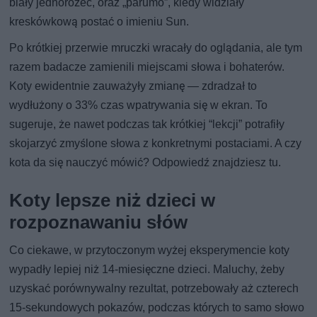
biały jednorożec, oraz „parumo”, kiedy widziały
kreskówkową postać o imieniu Sun.
Po krótkiej przerwie mruczki wracały do oglądania, ale tym
razem badacze zamienili miejscami słowa i bohaterów.
Koty ewidentnie zauważyły zmianę — zdradzał to
wydłużony o 33% czas wpatrywania się w ekran. To
sugeruje, że nawet podczas tak krótkiej “lekcji” potrafiły
skojarzyć zmyślone słowa z konkretnymi postaciami. A czy
kota da się nauczyć mówić? Odpowiedź znajdziesz tu.
Koty lepsze niż dzieci w
rozpoznawaniu słów
Co ciekawe, w przytoczonym wyżej eksperymencie koty
wypadły lepiej niż 14-miesięczne dzieci. Maluchy, żeby
uzyskać porównywalny rezultat, potrzebowały aż czterech
15-sekundowych pokazów, podczas których to samo słowo