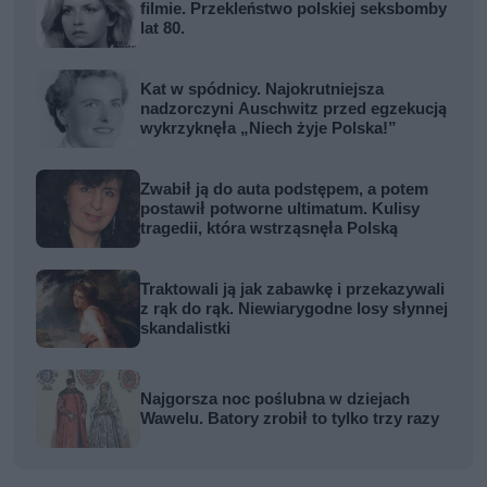
filmie. Przekleństwo polskiej seksbomby
lat 80.
Kat w spódnicy. Najokrutniejsza
nadzorczyni Auschwitz przed egzekucją
wykrzyknęła „Niech żyje Polska!”
Zwabił ją do auta podstępem, a potem
postawił potworne ultimatum. Kulisy
tragedii, która wstrząsnęła Polską
Traktowali ją jak zabawkę i przekazywali
z rąk do rąk. Niewiarygodne losy słynnej
skandalistki
Najgorsza noc poślubna w dziejach
Wawelu. Batory zrobił to tylko trzy razy