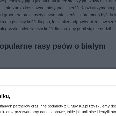
 że piesek wygląda jak puchata kuleczka czy pluszowy miś. War
 i nierzadko kosztownej pielęgnacji sierść. Koszt utrzymania p
ra i groomera oraz koszty utrzymania sierści, które mogą być duż
ka dla psa czy kość dla psa, lecz także odpowiedni zestaw szc
 gryzaki, piłeczka czy kość dla psa, aby pupil się nie nudził.
popularne rasy psów o białym
iku,
fanych partnerów oraz inne podmioty z Grupy KB.pl uzyskujemy do
niu oraz przetwarzamy dane osobowe, takie jak unikalne identyfikat