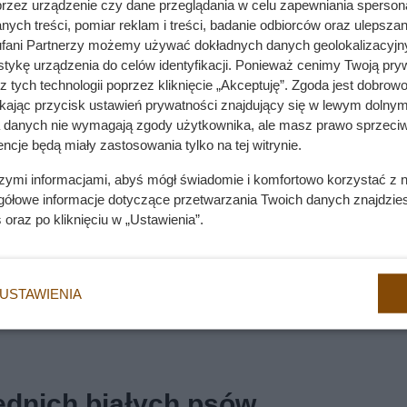
przez urządzenie czy dane przeglądania w celu zapewniania sperson
ych treści, pomiar reklam i treści, badanie odbiorców oraz ulepszan
ałe, jednak czasem występuje ciemna plama wokół jednego ok
fani Partnerzy możemy używać dokładnych danych geolokalizacyjn
tykę urządzenia do celów identyfikacji. Ponieważ cenimy Twoją pry
z tych technologii poprzez kliknięcie „Akceptuję”. Zgoda jest dobro
ikając przycisk ustawień prywatności znajdujący się w lewym dolnym
a danych nie wymagają zgody użytkownika, ale masz prawo sprzeciw
ncje będą miały zastosowania tylko na tej witrynie.
szymi informacjami, abyś mógł świadomie i komfortowo korzystać z
gółowe informacje dotyczące przetwarzania Twoich danych znajdzi
s
oraz po kliknięciu w „Ustawienia”.
USTAWIENIA
ednich białych psów