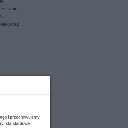
to
ieska nie
e.
zotek oraz
stęp i przechowujemy
ory, standardowe