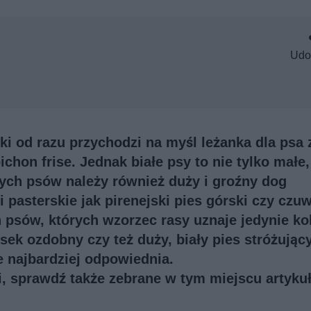
Udo
ki od razu przychodzi na myśl leżanka dla psa 
chon frise. Jednak białe psy to nie tylko małe,
łych psów należy również duży i groźny dog
i pasterskie jak pirenejski pies górski czy czu
 psów, których wzorzec rasy uznaje jedynie ko
iesek ozdobny czy też duży, biały pies stróżujący
e najbardziej odpowiednia.
ji, sprawdź także
zebrane w tym miejscu artykuł