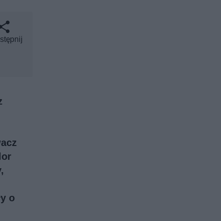
stępnij
z
wacz
lor
,
y o