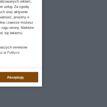
alizowanych reklam,
ie usług. Za zgodą
a,
ych oraz aktywnie
watność, prosimy o
wolna i zawsze możesz
 rogu strony. Niektóre
ić się takiemu
 naszych serwisów
esz w
Polityce
Akceptuję