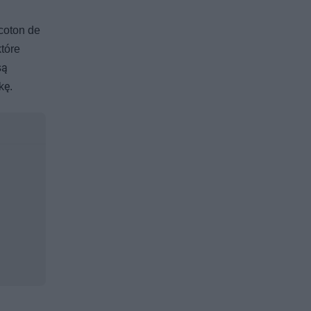
coton de
które
są
kę.