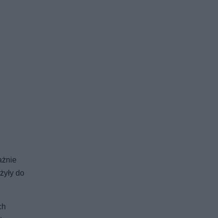
ażnie
żyły do
ch