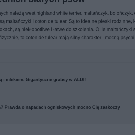
ch należą west highland white terrier, maltańczyk, bolończyk, 
są maltańczyki i coton de tulear. Są to idealne pieski rodzinne, 
kach, są niekłopotliwe i łatwe do szkolenia. O ile maltańczyki 
izycznie, to coton de tulear mają silny charakter i mocną psychi
 i mlekiem. Gigantyczne gratisy w ALDI!
zeń? Prawda o napadach ogniskowych mocno Cię zaskoczy