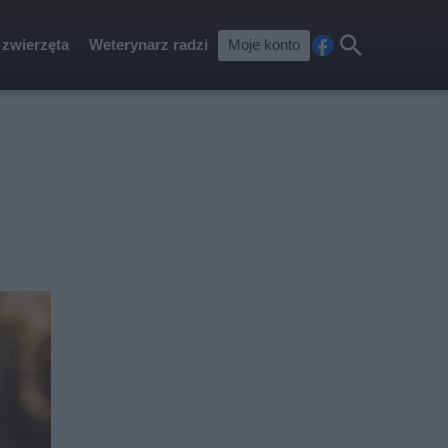
 zwierzęta
Weterynarz radzi
Moje konto
Fa
Szu
ceb
kaj
ook