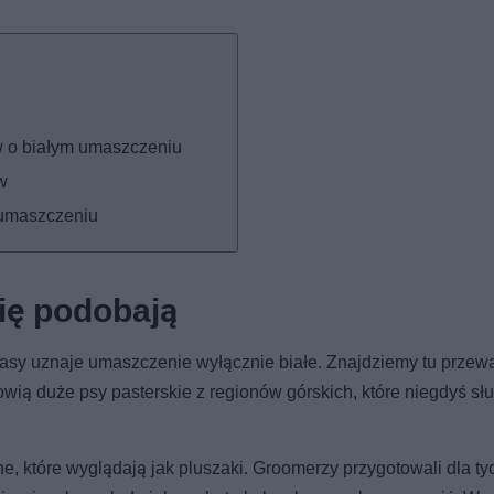
ów o białym umaszczeniu
w
 umaszczeniu
się podobają
rasy uznaje umaszczenie wyłącznie białe. Znajdziemy tu przew
ią duże psy pasterskie z regionów górskich, które niegdyś słu
, które wyglądają jak pluszaki. Groomerzy przygotowali dla ty