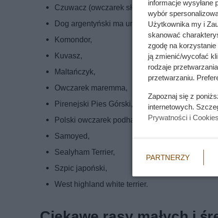
informacje wysyłane 
Czuwacz (owczarek słowacki),
wybór spersonalizowan
Dog argentyński ma umaszczenie całkowicie bi
Użytkownika my i Zau
skanować charakterys
Komondor,
zgodę na korzystanie 
Kuvasz,
ją zmienić/wycofać kl
rodzaje przetwarzani
Maltańczyk,
przetwarzaniu. Prefere
Owczarek maremma,
Zapoznaj się z poniż
Pirenejski Pies Górski,
internetowych. Szcze
Prywatności i Cookie
Polski owczarek podhalański,
Samoyed,
Sealyham Terrier,
PARTNERZY
Szpic japoński,
West highland white terrier.
Ciekawe rasy małych i śr