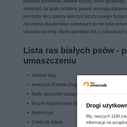
piesków przeróżne, modne fryzury, które sprawiają,
wiedzieć, że biały ozdobny piesek wymaga starannej
jest duży, lecz należy doliczyć koszty psiego fryzje
Akcesoria dla piesków ozdobnych to nie tylko leżan
ubranko na zimę. Warto pamiętać też o zabawkach jak
Lista ras białych psów - 
umaszczeniu
Akbash dog,
American Eskimo Dog,
Biały owczarek szwajcarski,
Biszon kędzierzawy (Bichon frise),
Drogi użytkown
Bolończyk,
My, naszych 1160 zau
Coton de tulear,
informacje na urządze