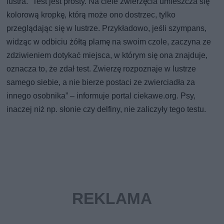
lustra. “Test jest prosty. Na ciele zwierzęcia umieszcza się
kolorową kropkę, którą może ono dostrzec, tylko
przeglądając się w lustrze. Przykładowo, jeśli szympans,
widząc w odbiciu żółtą plamę na swoim czole, zaczyna ze
zdziwieniem dotykać miejsca, w którym się ona znajduje,
oznacza to, że zdał test. Zwierzę rozpoznaje w lustrze
samego siebie, a nie bierze postaci ze zwierciadła za
innego osobnika” – informuje portal ciekawe.org. Psy,
inaczej niż np. słonie czy delfiny, nie zaliczyły tego testu.