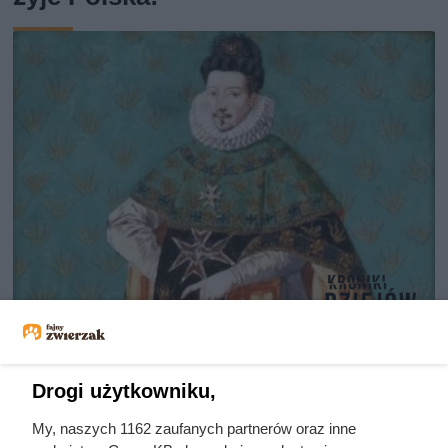
Sprowadzał prostytutki na Wawel,
byle uciec przed starszą o 30 lat
Drogi użytkowniku,
Anną. Ten polski król był wielką
My, naszych 1162 zaufanych partnerów oraz inne
porażką