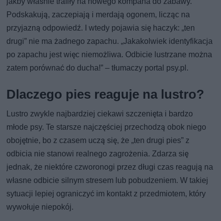
jakby właśnie trafiły na nowego kompana do zabawy.
Podskakują, zaczepiają i merdają ogonem, licząc na
przyjazną odpowiedź. I wtedy pojawia się haczyk: „ten
drugi” nie ma żadnego zapachu. „Jakakolwiek identyfikacja
po zapachu jest więc niemożliwa. Odbicie lustrzane można
zatem porównać do ducha!” – tłumaczy portal psy.pl.
Dlaczego pies reaguje na lustro?
Lustro zwykle najbardziej ciekawi szczenięta i bardzo
młode psy. Te starsze najczęściej przechodzą obok niego
obojętnie, bo z czasem uczą się, że „ten drugi pies” z
odbicia nie stanowi realnego zagrożenia. Zdarza się
jednak, że niektóre czworonogi przez długi czas reagują na
własne odbicie silnym stresem lub pobudzeniem. W takiej
sytuacji lepiej ograniczyć im kontakt z przedmiotem, który
wywołuje niepokój.