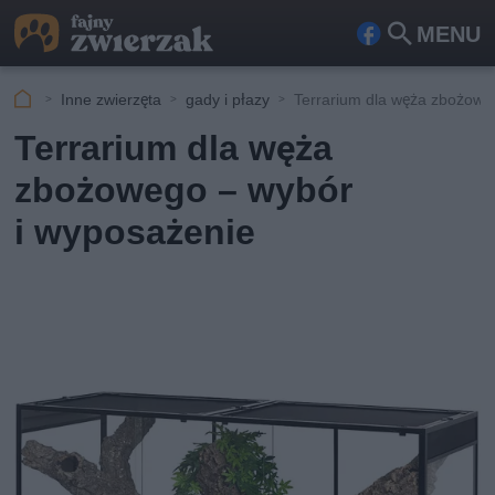
MENU
Fa
Szu
ceb
kaj
Inne zwierzęta
gady i płazy
Terrarium dla węża zbożowe
ook
Terrarium dla węża
zbożowego – wybór
i wyposażenie