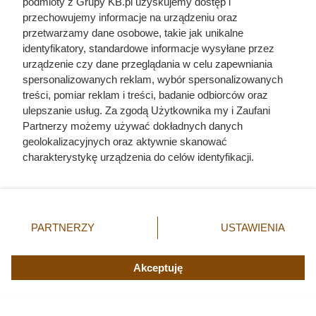
podmioty z Grupy KB.pl uzyskujemy dostęp i
przechowujemy informacje na urządzeniu oraz
przetwarzamy dane osobowe, takie jak unikalne
identyfikatory, standardowe informacje wysyłane przez
urządzenie czy dane przeglądania w celu zapewniania
spersonalizowanych reklam, wybór spersonalizowanych
treści, pomiar reklam i treści, badanie odbiorców oraz
ulepszanie usług. Za zgodą Użytkownika my i Zaufani
Partnerzy możemy używać dokładnych danych
geolokalizacyjnych oraz aktywnie skanować
charakterystykę urządzenia do celów identyfikacji.
Ponieważ cenimy Twoją prywatność, prosimy o zgodę na
korzystanie z tych technologii poprzez kliknięcie
„Akceptuję”. Zgoda jest dobrowolna i zawsze możesz ją
zmienić/wycofać klikając przycisk ustawień prywatności
PARTNERZY
USTAWIENIA
Dlaczego nikt nie chciał poślubić
znajdujący się w lewym dolnym rogu strony. Niektóre
rodzaje przetwarzania danych nie wymagają zgody
syna Jana III Sobieskiego?
użytkownika, ale masz prawo sprzeciwić się takiemu
Akceptuję
Odpowiedź zaskakuje
przetwarzaniu. Preferencje będą miały zastosowania tylko
na tej witrynie.