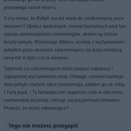
plażowego savoir-vivre’u.
A czy wiesz, że Bałtyk ma też wiele do zaoferowania poza
sezonem? Oprócz spokojnych, niemal bezludnych plaż bez
zakazu wprowadzania czworonogów, atutem są niższe
koszty pobytu. Wybierając Mielno, noclegi z wyżywieniem i
pobytem poza sezonem zarezerwujesz za dużo mniejszą
cenę niż w lipcu czy w sierpniu.
Tęsknota za czworonogiem może popsuć najlepszy i
najbardziej wyczekiwany urlop. Dlatego, zamiast każdego
dnia pobytu martwić się o czworonoga, zabierz go ze sobą.
I Twój pupil, i Ty fantastycznie spędzicie czas w otoczeniu
nadmorskiej przyrody, ciesząc się przyjemnym klimatem.
Prawda, że brzmi interesująco?
Tego nie możesz przegapić