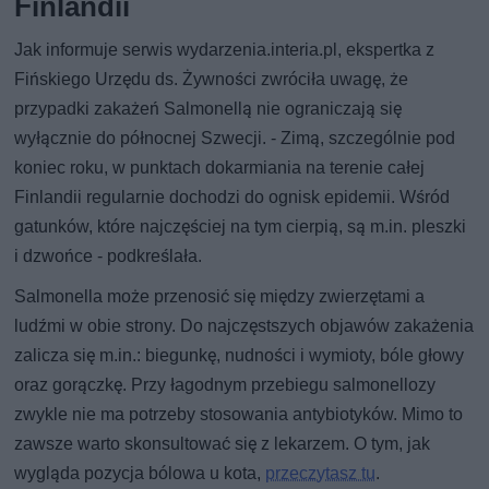
Finlandii
Jak informuje serwis wydarzenia.interia.pl, ekspertka z
Fińskiego Urzędu ds. Żywności zwróciła uwagę, że
przypadki zakażeń Salmonellą nie ograniczają się
wyłącznie do północnej Szwecji. - Zimą, szczególnie pod
koniec roku, w punktach dokarmiania na terenie całej
Finlandii regularnie dochodzi do ognisk epidemii. Wśród
gatunków, które najczęściej na tym cierpią, są m.in. pleszki
i dzwońce - podkreślała.
Salmonella może przenosić się między zwierzętami a
ludźmi w obie strony. Do najczęstszych objawów zakażenia
zalicza się m.in.: biegunkę, nudności i wymioty, bóle głowy
oraz gorączkę. Przy łagodnym przebiegu salmonellozy
zwykle nie ma potrzeby stosowania antybiotyków. Mimo to
zawsze warto skonsultować się z lekarzem. O tym, jak
wygląda pozycja bólowa u kota,
przeczytasz tu
.