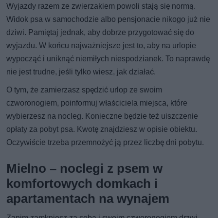
Wyjazdy razem ze zwierzakiem powoli stają się normą.
Widok psa w samochodzie albo pensjonacie nikogo już nie
dziwi. Pamiętaj jednak, aby dobrze przygotować się do
wyjazdu. W końcu najważniejsze jest to, aby na urlopie
wypocząć i uniknąć niemiłych niespodzianek. To naprawdę
nie jest trudne, jeśli tylko wiesz, jak działać.
O tym, że zamierzasz spędzić urlop ze swoim
czworonogiem, poinformuj właściciela miejsca, które
wybierzesz na nocleg. Konieczne będzie też uiszczenie
opłaty za pobyt psa. Kwotę znajdziesz w opisie obiektu.
Oczywiście trzeba przemnożyć ją przez liczbę dni pobytu.
Mielno – noclegi z psem w
komfortowych domkach i
apartamentach na wynajem
Zanim zamkniesz za sobą i swoim czworonogiem drzwi