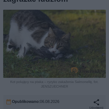
Kot polujący na ptaka – ryzyko zakażenia Salmonellą, fot.
JENSZUECHNER
Opublikowano:
06.08.2026
Udostępnij