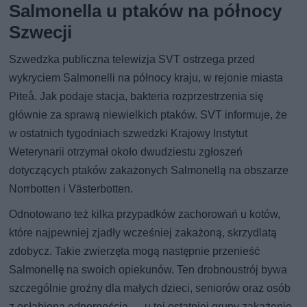
Salmonella u ptaków na północy
Szwecji
Szwedzka publiczna telewizja SVT ostrzega przed
wykryciem Salmonelli na północy kraju, w rejonie miasta
Piteå. Jak podaje stacja, bakteria rozprzestrzenia się
głównie za sprawą niewielkich ptaków. SVT informuje, że
w ostatnich tygodniach szwedzki Krajowy Instytut
Weterynarii otrzymał około dwudziestu zgłoszeń
dotyczących ptaków zakażonych Salmonellą na obszarze
Norrbotten i Västerbotten.
Odnotowano też kilka przypadków zachorowań u kotów,
które najpewniej zjadły wcześniej zakażoną, skrzydlatą
zdobycz. Takie zwierzęta mogą następnie przenieść
Salmonellę na swoich opiekunów. Ten drobnoustrój bywa
szczególnie groźny dla małych dzieci, seniorów oraz osób
z osłabioną odpornością — u tej ostatniej grupy zakażenie