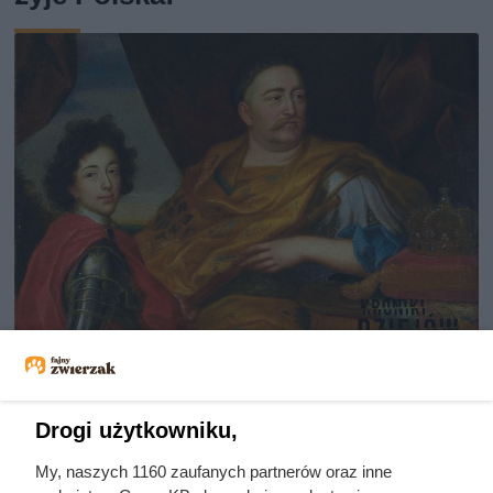
Dlaczego nikt nie chciał poślubić
syna Jana III Sobieskiego?
Drogi użytkowniku,
Odpowiedź zaskakuje
My, naszych 1160 zaufanych partnerów oraz inne