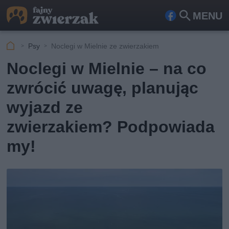
MENU
Fa
Szu
ceb
kaj
Psy
Noclegi w Mielnie ze zwierzakiem
ook
Noclegi w Mielnie – na co
zwrócić uwagę, planując
wyjazd ze
zwierzakiem? Podpowiada
my!