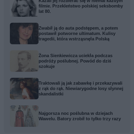
Kazali jej rozbierać się w niemal każdym
filmie. Przekleństwo polskiej seksbomby
lat 80.
Zwabił ją do auta podstępem, a potem
postawił potworne ultimatum. Kulisy
tragedii, która wstrząsnęła Polską
Żona Sienkiewicza uciekła podczas
podróży poślubnej. Powód do dziś
szokuje
Traktowali ją jak zabawkę i przekazywali
z rąk do rąk. Niewiarygodne losy słynnej
skandalistki
Najgorsza noc poślubna w dziejach
Wawelu. Batory zrobił to tylko trzy razy