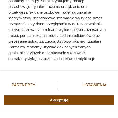
podmioty z Grupy KB.pl uzyskujemy dostęp i
przechowujemy informacje na urządzeniu oraz
przetwarzamy dane osobowe, takie jak unikalne
identyfikatory, standardowe informacje wysyłane przez
urządzenie czy dane przeglądania w celu zapewniania
spersonalizowanych reklam, wybór spersonalizowanych
treści, pomiar reklam i treści, badanie odbiorców oraz
ulepszanie usług. Za zgodą Użytkownika my i Zaufani
Partnerzy możemy używać dokładnych danych
geolokalizacyjnych oraz aktywnie skanować
charakterystykę urządzenia do celów identyfikacji.
Ponieważ cenimy Twoją prywatność, prosimy o zgodę na
korzystanie z tych technologii poprzez kliknięcie
„Akceptuję”. Zgoda jest dobrowolna i zawsze możesz ją
zmienić/wycofać klikając przycisk ustawień prywatności
PARTNERZY
USTAWIENIA
znajdujący się w lewym dolnym rogu strony. Niektóre
Nie harówka była najgorsza.
rodzaje przetwarzania danych nie wymagają zgody
Prawdziwy koszmar chłopek
użytkownika, ale masz prawo sprzeciwić się takiemu
Akceptuję
przetwarzaniu. Preferencje będą miały zastosowania tylko
zaczynał się po zamknięciu drzwi
na tej witrynie.
domu