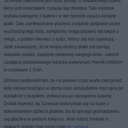
Schemat zakażenia jest dość prosty. U osłabionego ptaka,
który jest nosicielem, rozwija się choroba. Taki osobnik
wydala patogeny z kałem i w ten sposób zaraża kolejne
ptaki. Gdy zainfekowane ptactwo zostanie zjedzone przez
wychodzącego kota, symptomy mogą pojawić się także u
niego, a potem również u ludzi, którzy się nim opiekują. -
Jeśli zauważysz, że w twojej okolicy ptaki zaczynają
masowo padać, uważnie obserwuj swojego kota - zalecił
zastępca państwowego lekarza weterynarii Henrik Uhlhorn
w rozmowie z SVA.
Uhlhorn podkreślił też, że na pewien czas warto zatrzymać
koty niewychodzące w domu oraz skrupulatnie myć ręce po
kontakcie z pupilem, zwłaszcza po sprzątaniu kuwety.
Dodał również, by Szwedzi wstrzymali się na razie z
dokarmianiem dzikich ptaków, bo to sprzyja gromadzeniu
się ptactwa w jednym miejscu. Jeśli lubisz historie o
ptakach, koniecznie przeczytaj
ten artykuł
.