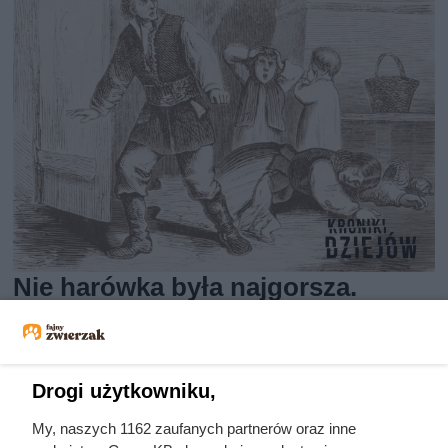
Nie harówka była najgorsza.
Prawdziwy koszmar chłopek
zaczynał się po zamknięciu drzwi
domu
Drogi użytkowniku,
My, naszych 1162 zaufanych partnerów oraz inne