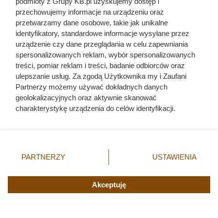
podmioty z Grupy KB.pl uzyskujemy dostęp i
przechowujemy informacje na urządzeniu oraz
przetwarzamy dane osobowe, takie jak unikalne
identyfikatory, standardowe informacje wysyłane przez
urządzenie czy dane przeglądania w celu zapewniania
spersonalizowanych reklam, wybór spersonalizowanych
treści, pomiar reklam i treści, badanie odbiorców oraz
ulepszanie usług. Za zgodą Użytkownika my i Zaufani
Partnerzy możemy używać dokładnych danych
geolokalizacyjnych oraz aktywnie skanować
charakterystykę urządzenia do celów identyfikacji.
Ponieważ cenimy Twoją prywatność, prosimy o zgodę na
korzystanie z tych technologii poprzez kliknięcie
„Akceptuję”. Zgoda jest dobrowolna i zawsze możesz ją
zmienić/wycofać klikając przycisk ustawień prywatności
PARTNERZY
USTAWIENIA
znajdujący się w lewym dolnym rogu strony. Niektóre
rodzaje przetwarzania danych nie wymagają zgody
użytkownika, ale masz prawo sprzeciwić się takiemu
Akceptuję
Kat w spódnicy. Najokrutniejsza
przetwarzaniu. Preferencje będą miały zastosowania tylko
na tej witrynie.
nadzorczyni Auschwitz przed