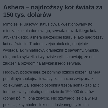
Ashera – najdroższy kot świata za
150 tys. dolarów
Mimo że jej „rasowy” status bywa kwestionowany (to
mieszanka kota domowego, serwala oraz dzikiego kota
afrykańskiego), ashera najczęściej figuruje jako najdroższy
kot na świecie. Trudno przejść obok niej obojętnie —
wygląda jak miniaturowy drapieżnik z sawanny. Smukła,
elegancka sylwetka i wyraziste cętki sprawiają, że do
złudzenia przypomina afrykańskiego serwala.
Hodowcy podkreślają, że pomimo dzikich korzeni ashera
potrafi być spokojna, towarzyska i mocno związana z
opiekunem. Za jednego osobnika trzeba jednak zapłacić
fortunę: kwoty potrafią dochodzić do 150 000 dolarów
(ponad pół miliona złotych). Nic dziwnego, że dla wielu
pozostaje symbolem luksusu dostępnego tylko dla