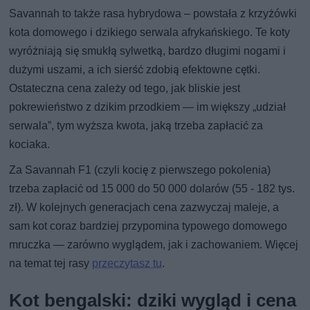
Savannah to także rasa hybrydowa – powstała z krzyżówki
kota domowego i dzikiego serwala afrykańskiego. Te koty
wyróżniają się smukłą sylwetką, bardzo długimi nogami i
dużymi uszami, a ich sierść zdobią efektowne cętki.
Ostateczna cena zależy od tego, jak bliskie jest
pokrewieństwo z dzikim przodkiem — im większy „udział
serwala”, tym wyższa kwota, jaką trzeba zapłacić za
kociaka.
Za Savannah F1 (czyli kocię z pierwszego pokolenia)
trzeba zapłacić od 15 000 do 50 000 dolarów (55 - 182 tys.
zł). W kolejnych generacjach cena zazwyczaj maleje, a
sam kot coraz bardziej przypomina typowego domowego
mruczka — zarówno wyglądem, jak i zachowaniem. Więcej
na temat tej rasy
przeczytasz tu
.
Kot bengalski: dziki wygląd i cena