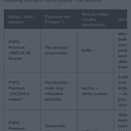
Rodzaj mięsa
Marka / linia /
Zalecane dla
/ białka
Uwagi 
wariant
(“target”)
(konkretne)
altern
białko
PUPIL
dobra 
Premium
Psy dorosłe /
królik
psów 
„KRÓLIK All
uniwersalne
wrażli
Breeds”
układ
trawi
źródło
PUPIL
Psy dorosłe /
inne ni
Premium
małe rasy /
kaczka +
drób/w
„KACZKA z
mieszane
zboża (owies)
— dobr
owsem”
potrzeby
przy
uczule
zbilan
karma 
PUPIL
Szczeniaki,
rosnąc
Premium