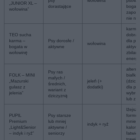
psy
wołowina
psów,
„JUNIOR XL –
dorastające
bogats
wołowina”
zapot
nie na
karma 
TEO sucha
dobra 
karma –
Psy dorosłe /
dla ps
wołowina
bogata w
aktywne
aktywn
wołowinę
zbilan
energi
altern
Psy ras
FOLK – MINI
białko
małych /
„Mazurski
jeleń (+
(dzicz
średnich,
gulasz z
dodatki)
dla ps
wariant z
jelenia”
wybre
dziczyzną
lub z a
lżejsza
PUPIL
Psy starsze
formuł
Premium
lub mniej
mniejs
indyk + ryż
„Light&Senior
aktywne /
kalory
– indyk i ryż”
seniorzy
łatwiej
trawie