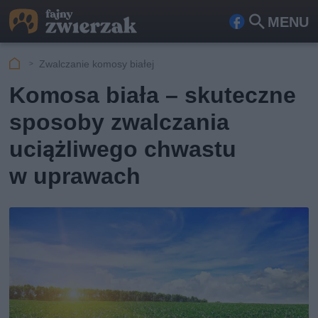
MENU
Fa
Szu
ceb
kaj
Zwalczanie komosy białej
ook
Komosa biała – skuteczne
sposoby zwalczania
uciążliwego chwastu
w uprawach