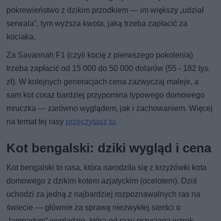
pokrewieństwo z dzikim przodkiem — im większy „udział
serwala”, tym wyższa kwota, jaką trzeba zapłacić za
kociaka.
Za Savannah F1 (czyli kocię z pierwszego pokolenia)
trzeba zapłacić od 15 000 do 50 000 dolarów (55 - 182 tys.
zł). W kolejnych generacjach cena zazwyczaj maleje, a
sam kot coraz bardziej przypomina typowego domowego
mruczka — zarówno wyglądem, jak i zachowaniem. Więcej
na temat tej rasy
przeczytasz tu
.
Kot bengalski: dziki wygląd i cena
Kot bengalski to rasa, która narodziła się z krzyżówki kota
domowego z dzikim kotem azjatyckim (ocelotem). Dziś
uchodzi za jedną z najbardziej rozpoznawalnych ras na
świecie — głównie za sprawą niezwykłej sierści o
„lampartym” wyglądzie, która od razu przyciąga wzrok.