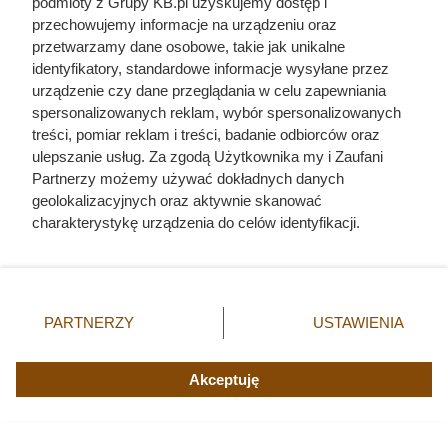
podmioty z Grupy KB.pl uzyskujemy dostęp i
przechowujemy informacje na urządzeniu oraz
przetwarzamy dane osobowe, takie jak unikalne
identyfikatory, standardowe informacje wysyłane przez
urządzenie czy dane przeglądania w celu zapewniania
spersonalizowanych reklam, wybór spersonalizowanych
treści, pomiar reklam i treści, badanie odbiorców oraz
ulepszanie usług. Za zgodą Użytkownika my i Zaufani
Partnerzy możemy używać dokładnych danych
geolokalizacyjnych oraz aktywnie skanować
charakterystykę urządzenia do celów identyfikacji.
Ponieważ cenimy Twoją prywatność, prosimy o zgodę na
korzystanie z tych technologii poprzez kliknięcie
„Akceptuję”. Zgoda jest dobrowolna i zawsze możesz ją
Ten gatunek drewna daje
zmienić/wycofać klikając przycisk ustawień prywatności
najwięcej ciepła, a Polacy rzadko
PARTNERZY
USTAWIENIA
znajdujący się w lewym dolnym rogu strony. Niektóre
go kupują. Prawdziwy król
rodzaje przetwarzania danych nie wymagają zgody
użytkownika, ale masz prawo sprzeciwić się takiemu
Akceptuję
kaloryczności
przetwarzaniu. Preferencje będą miały zastosowania tylko
na tej witrynie.