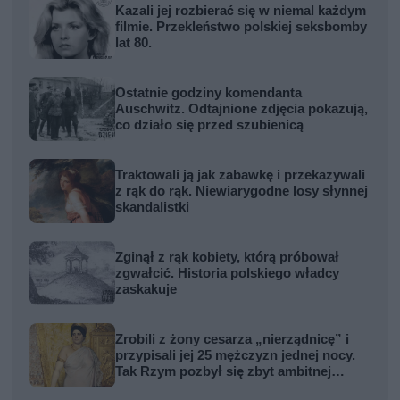
Kazali jej rozbierać się w niemal każdym
filmie. Przekleństwo polskiej seksbomby
lat 80.
Ostatnie godziny komendanta
Auschwitz. Odtajnione zdjęcia pokazują,
co działo się przed szubienicą
Traktowali ją jak zabawkę i przekazywali
z rąk do rąk. Niewiarygodne losy słynnej
skandalistki
Zginął z rąk kobiety, którą próbował
zgwałcić. Historia polskiego władcy
zaskakuje
Zrobili z żony cesarza „nierządnicę” i
przypisali jej 25 mężczyzn jednej nocy.
Tak Rzym pozbył się zbyt ambitnej
kobiety