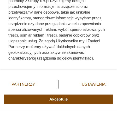
podmioty z Grupy KB.pl uzyskujemy dostęp i
przechowujemy informacje na urządzeniu oraz
Ostatnie godziny komendanta
przetwarzamy dane osobowe, takie jak unikalne
identyfikatory, standardowe informacje wysyłane przez
Auschwitz. Odtajnione zdjęcia
urządzenie czy dane przeglądania w celu zapewniania
pokazują, co działo się przed
spersonalizowanych reklam, wybór spersonalizowanych
szubienicą
treści, pomiar reklam i treści, badanie odbiorców oraz
ulepszanie usług. Za zgodą Użytkownika my i Zaufani
Partnerzy możemy używać dokładnych danych
geolokalizacyjnych oraz aktywnie skanować
charakterystykę urządzenia do celów identyfikacji.
Ponieważ cenimy Twoją prywatność, prosimy o zgodę na
korzystanie z tych technologii poprzez kliknięcie
„Akceptuję”. Zgoda jest dobrowolna i zawsze możesz ją
zmienić/wycofać klikając przycisk ustawień prywatności
PARTNERZY
USTAWIENIA
znajdujący się w lewym dolnym rogu strony. Niektóre
rodzaje przetwarzania danych nie wymagają zgody
użytkownika, ale masz prawo sprzeciwić się takiemu
Akceptuję
przetwarzaniu. Preferencje będą miały zastosowania tylko
na tej witrynie.