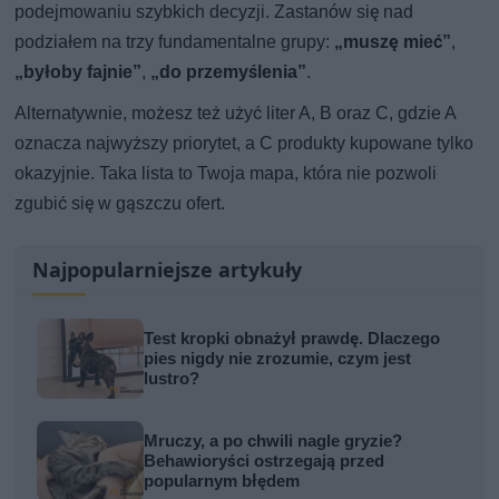
podejmowaniu szybkich decyzji. Zastanów się nad
podziałem na trzy fundamentalne grupy:
„muszę mieć”
,
„byłoby fajnie”
,
„do przemyślenia”
.
Alternatywnie, możesz też użyć liter A, B oraz C, gdzie A
oznacza najwyższy priorytet, a C produkty kupowane tylko
okazyjnie. Taka lista to Twoja mapa, która nie pozwoli
zgubić się w gąszczu ofert.
Najpopularniejsze artykuły
Test kropki obnażył prawdę. Dlaczego
pies nigdy nie zrozumie, czym jest
lustro?
Mruczy, a po chwili nagle gryzie?
Behawioryści ostrzegają przed
popularnym błędem