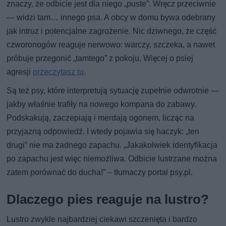
znaczy, że odbicie jest dla niego „puste”. Wręcz przeciwnie
— widzi tam… innego psa. A obcy w domu bywa odebrany
jak intruz i potencjalne zagrożenie. Nic dziwnego, że część
czworonogów reaguje nerwowo: warczy, szczeka, a nawet
próbuje przegonić „tamtego” z pokoju. Więcej o psiej
agresji
przeczytasz tu
.
Są też psy, które interpretują sytuację zupełnie odwrotnie —
jakby właśnie trafiły na nowego kompana do zabawy.
Podskakują, zaczepiają i merdają ogonem, licząc na
przyjazną odpowiedź. I wtedy pojawia się haczyk: „ten
drugi” nie ma żadnego zapachu. „Jakakolwiek identyfikacja
po zapachu jest więc niemożliwa. Odbicie lustrzane można
zatem porównać do ducha!” – tłumaczy portal psy.pl.
Dlaczego pies reaguje na lustro?
Lustro zwykle najbardziej ciekawi szczenięta i bardzo