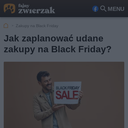
MENU
Fa
Szu
ceb
kaj
Zakupy na Black Friday
ook
Jak zaplanować udane
zakupy na Black Friday?