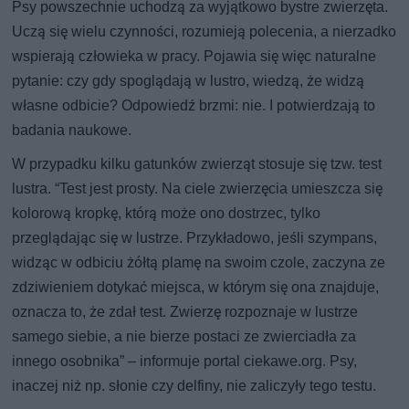
Psy powszechnie uchodzą za wyjątkowo bystre zwierzęta.
Uczą się wielu czynności, rozumieją polecenia, a nierzadko
wspierają człowieka w pracy. Pojawia się więc naturalne
pytanie: czy gdy spoglądają w lustro, wiedzą, że widzą
własne odbicie? Odpowiedź brzmi: nie. I potwierdzają to
badania naukowe.
W przypadku kilku gatunków zwierząt stosuje się tzw. test
lustra. “Test jest prosty. Na ciele zwierzęcia umieszcza się
kolorową kropkę, którą może ono dostrzec, tylko
przeglądając się w lustrze. Przykładowo, jeśli szympans,
widząc w odbiciu żółtą plamę na swoim czole, zaczyna ze
zdziwieniem dotykać miejsca, w którym się ona znajduje,
oznacza to, że zdał test. Zwierzę rozpoznaje w lustrze
samego siebie, a nie bierze postaci ze zwierciadła za
innego osobnika” – informuje portal ciekawe.org. Psy,
inaczej niż np. słonie czy delfiny, nie zaliczyły tego testu.