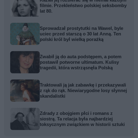
filmie. Przekleństwo polskiej seksbomby
lat 80.
Sprowadzał prostytutki na Wawel, byle
uciec przed starszą o 30 lat Anną. Ten
polski król był wielką porażką
Zwabił ją do auta podstępem, a potem
postawił potworne ultimatum. Kulisy
tragedii, która wstrząsnęła Polską
Traktowali ją jak zabawkę i przekazywali
z rąk do rąk. Niewiarygodne losy słynnej
skandalistki
Zdrady z obojgiem płci i romans z
siostrą. Ta relacja była najbardziej
toksycznym związkiem w historii sztuki