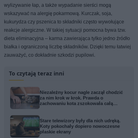
wylizywanie łap, a także wypadanie sierści mogą
wskazywać na alergię pokarmową. Kurczak, soja,
kukurydza czy pszenica to składniki często wywołujące
reakcje alergiczne. W takiej sytuacji pomocna bywa tzw.
dieta eliminacyjna – karma zawierająca tylko jedno źródło
białka i ograniczoną liczbę składników. Dzięki temu łatwiej
zauważyć, co dokładnie szkodzi pupilowi.
To czytają teraz inni
Niezależny kocur nagle zaczął chodzić
za nim krok w krok. Prawda o
zachowaniu kota zszokowała całą
rodzinę
Stare telewizory były dla nich udręką.
Koty pokochały dopiero nowoczesne
płaskie ekrany