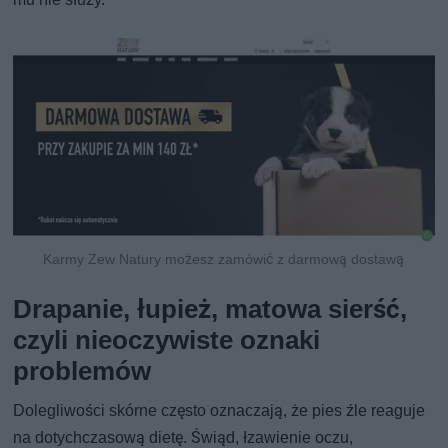
Karmy Zew Natury możesz zamówić z darmową dostawą
Drapanie, łupież, matowa sierść,
czyli nieoczywiste oznaki
problemów
Dolegliwości skórne często oznaczają, że pies źle reaguje
na dotychczasową dietę. Świąd, łzawienie oczu,