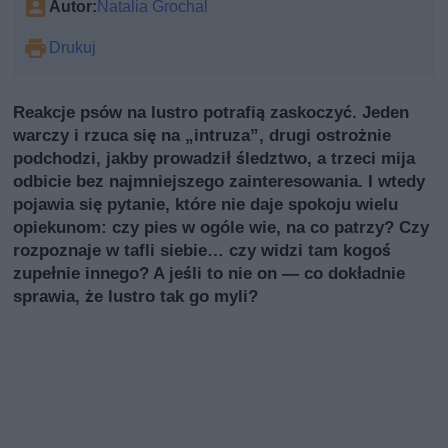
Autor:
Natalia Grochal
Drukuj
Reakcje psów na lustro potrafią zaskoczyć. Jeden
warczy i rzuca się na „intruzа”, drugi ostrożnie
podchodzi, jakby prowadził śledztwo, a trzeci mija
odbicie bez najmniejszego zainteresowania. I wtedy
pojawia się pytanie, które nie daje spokoju wielu
opiekunom: czy pies w ogóle wie, na co patrzy? Czy
rozpoznaje w tafli siebie… czy widzi tam kogoś
zupełnie innego? A jeśli to nie on — co dokładnie
sprawia, że lustro tak go myli?