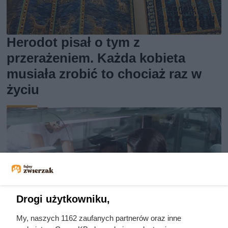
Herodot pisał o tym z
przerażeniem. Każda kobieta
musiała zrobić to chociaż raz w
życiu
Drogi użytkowniku,
My, naszych 1162 zaufanych partnerów oraz inne