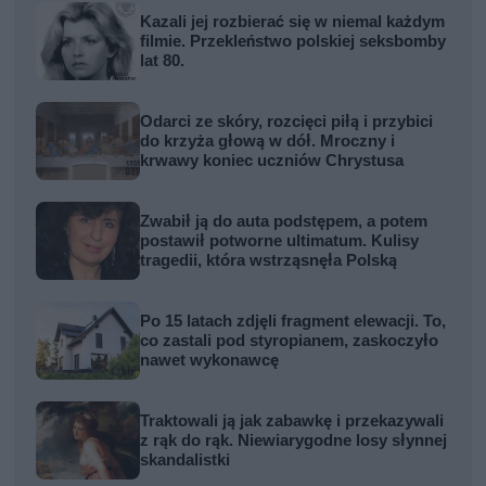
Kazali jej rozbierać się w niemal każdym
filmie. Przekleństwo polskiej seksbomby
lat 80.
Odarci ze skóry, rozcięci piłą i przybici
do krzyża głową w dół. Mroczny i
krwawy koniec uczniów Chrystusa
Zwabił ją do auta podstępem, a potem
postawił potworne ultimatum. Kulisy
tragedii, która wstrząsnęła Polską
Po 15 latach zdjęli fragment elewacji. To,
co zastali pod styropianem, zaskoczyło
nawet wykonawcę
Traktowali ją jak zabawkę i przekazywali
z rąk do rąk. Niewiarygodne losy słynnej
skandalistki