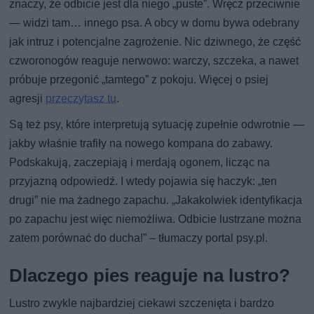
znaczy, że odbicie jest dla niego „puste”. Wręcz przeciwnie
— widzi tam… innego psa. A obcy w domu bywa odebrany
jak intruz i potencjalne zagrożenie. Nic dziwnego, że część
czworonogów reaguje nerwowo: warczy, szczeka, a nawet
próbuje przegonić „tamtego” z pokoju. Więcej o psiej
agresji
przeczytasz tu
.
Są też psy, które interpretują sytuację zupełnie odwrotnie —
jakby właśnie trafiły na nowego kompana do zabawy.
Podskakują, zaczepiają i merdają ogonem, licząc na
przyjazną odpowiedź. I wtedy pojawia się haczyk: „ten
drugi” nie ma żadnego zapachu. „Jakakolwiek identyfikacja
po zapachu jest więc niemożliwa. Odbicie lustrzane można
zatem porównać do ducha!” – tłumaczy portal psy.pl.
Dlaczego pies reaguje na lustro?
Lustro zwykle najbardziej ciekawi szczenięta i bardzo