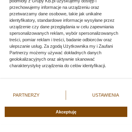
podmioty z Grupy KB.pl uzyskujemy dostęp i
przechowujemy informacje na urządzeniu oraz
przetwarzamy dane osobowe, takie jak unikalne
Dziennikarze ujawnili
identyfikatory, standardowe informacje wysyłane przez
urządzenie czy dane przeglądania w celu zapewniania
pochodzenie mięsa z Dino. Klienci
spersonalizowanych reklam, wybór spersonalizowanych
zaskoczeni
treści, pomiar reklam i treści, badanie odbiorców oraz
ulepszanie usług. Za zgodą Użytkownika my i Zaufani
Partnerzy możemy używać dokładnych danych
geolokalizacyjnych oraz aktywnie skanować
charakterystykę urządzenia do celów identyfikacji.
Ponieważ cenimy Twoją prywatność, prosimy o zgodę na
korzystanie z tych technologii poprzez kliknięcie
„Akceptuję”. Zgoda jest dobrowolna i zawsze możesz ją
zmienić/wycofać klikając przycisk ustawień prywatności
PARTNERZY
USTAWIENIA
znajdujący się w lewym dolnym rogu strony. Niektóre
rodzaje przetwarzania danych nie wymagają zgody
użytkownika, ale masz prawo sprzeciwić się takiemu
Akceptuję
przetwarzaniu. Preferencje będą miały zastosowania tylko
na tej witrynie.