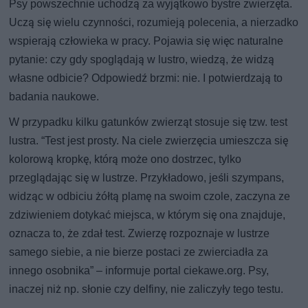
Psy powszechnie uchodzą za wyjątkowo bystre zwierzęta.
Uczą się wielu czynności, rozumieją polecenia, a nierzadko
wspierają człowieka w pracy. Pojawia się więc naturalne
pytanie: czy gdy spoglądają w lustro, wiedzą, że widzą
własne odbicie? Odpowiedź brzmi: nie. I potwierdzają to
badania naukowe.
W przypadku kilku gatunków zwierząt stosuje się tzw. test
lustra. “Test jest prosty. Na ciele zwierzęcia umieszcza się
kolorową kropkę, którą może ono dostrzec, tylko
przeglądając się w lustrze. Przykładowo, jeśli szympans,
widząc w odbiciu żółtą plamę na swoim czole, zaczyna ze
zdziwieniem dotykać miejsca, w którym się ona znajduje,
oznacza to, że zdał test. Zwierzę rozpoznaje w lustrze
samego siebie, a nie bierze postaci ze zwierciadła za
innego osobnika” – informuje portal ciekawe.org. Psy,
inaczej niż np. słonie czy delfiny, nie zaliczyły tego testu.