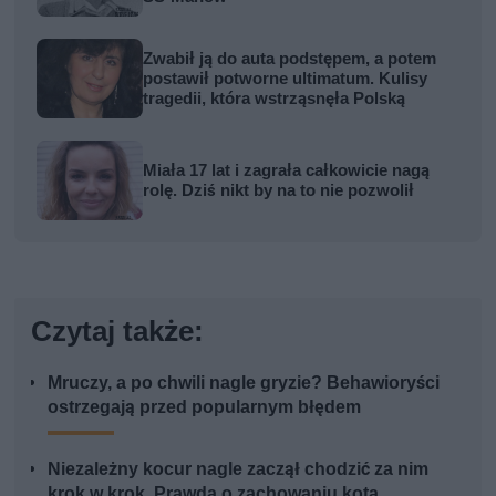
Zwabił ją do auta podstępem, a potem
postawił potworne ultimatum. Kulisy
tragedii, która wstrząsnęła Polską
Miała 17 lat i zagrała całkowicie nagą
rolę. Dziś nikt by na to nie pozwolił
Czytaj także:
Mruczy, a po chwili nagle gryzie? Behawioryści
ostrzegają przed popularnym błędem
Niezależny kocur nagle zaczął chodzić za nim
krok w krok. Prawda o zachowaniu kota