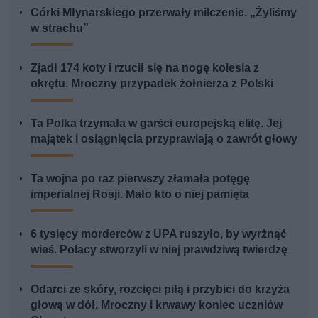
Córki Młynarskiego przerwały milczenie. „Żyliśmy
w strachu”
Zjadł 174 koty i rzucił się na nogę kolesia z
okrętu. Mroczny przypadek żołnierza z Polski
Ta Polka trzymała w garści europejską elitę. Jej
majątek i osiągnięcia przyprawiają o zawrót głowy
Ta wojna po raz pierwszy złamała potęgę
imperialnej Rosji. Mało kto o niej pamięta
6 tysięcy morderców z UPA ruszyło, by wyrżnąć
wieś. Polacy stworzyli w niej prawdziwą twierdzę
Odarci ze skóry, rozcięci piłą i przybici do krzyża
głową w dół. Mroczny i krwawy koniec uczniów