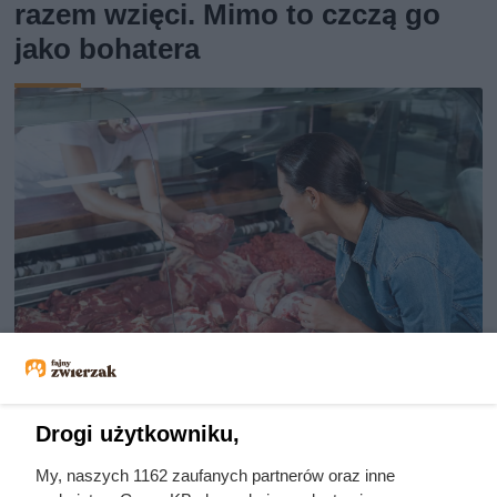
razem wzięci. Mimo to czczą go
jako bohatera
Dziennikarze ujawnili
Drogi użytkowniku,
pochodzenie mięsa z Dino. Klienci
My, naszych 1162 zaufanych partnerów oraz inne
zaskoczeni