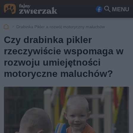
MENU
Fa
Szu
ceb
kaj
Drabinka Pikler a rozwój motoryczny maluchów
ook
Czy drabinka pikler
rzeczywiście wspomaga w
rozwoju umiejętności
motoryczne maluchów?