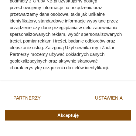
podmioty z Grupy KB.pl uzyskujemy dostęp i
przechowujemy informacje na urządzeniu oraz
przetwarzamy dane osobowe, takie jak unikalne
identyfikatory, standardowe informacje wysyłane przez
urządzenie czy dane przeglądania w celu zapewniania
spersonalizowanych reklam, wybór spersonalizowanych
treści, pomiar reklam i treści, badanie odbiorców oraz
ulepszanie usług. Za zgodą Użytkownika my i Zaufani
Partnerzy możemy używać dokładnych danych
geolokalizacyjnych oraz aktywnie skanować
charakterystykę urządzenia do celów identyfikacji.
Ponieważ cenimy Twoją prywatność, prosimy o zgodę na
korzystanie z tych technologii poprzez kliknięcie
„Akceptuję”. Zgoda jest dobrowolna i zawsze możesz ją
zmienić/wycofać klikając przycisk ustawień prywatności
PARTNERZY
USTAWIENIA
Po 15 latach zdjęli fragment
znajdujący się w lewym dolnym rogu strony. Niektóre
rodzaje przetwarzania danych nie wymagają zgody
elewacji. To, co zastali pod
użytkownika, ale masz prawo sprzeciwić się takiemu
Akceptuję
styropianem, zaskoczyło nawet
przetwarzaniu. Preferencje będą miały zastosowania tylko
na tej witrynie.
wykonawcę