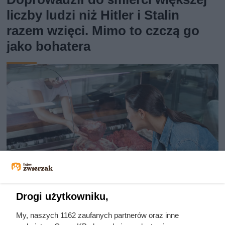
liczby ludzi niż Hitler i Stalin
razem wzięci. Mimo to czczą go
jako bohatera
Drogi użytkowniku,
Dziennikarze ujawnili
My, naszych 1162 zaufanych partnerów oraz inne