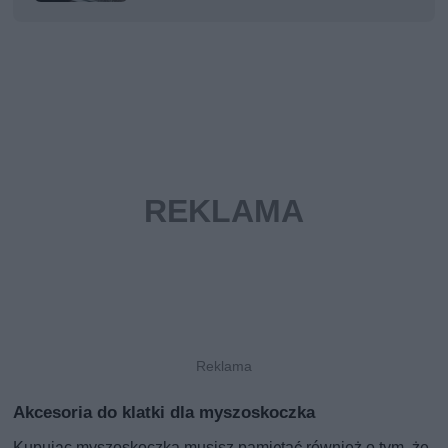
Akcesoria do klatki dla myszoskoczka
Kupując myszoskoczka musisz pamiętać również o tym, że