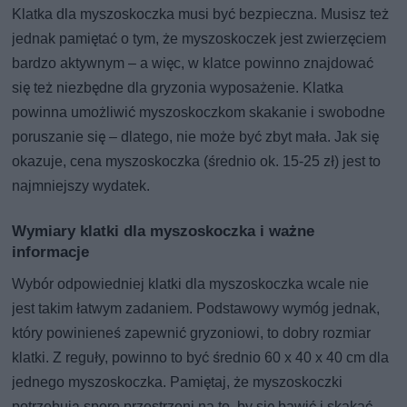
Klatka dla myszoskoczka musi być bezpieczna. Musisz też
jednak pamiętać o tym, że myszoskoczek jest zwierzęciem
bardzo aktywnym – a więc, w klatce powinno znajdować
się też niezbędne dla gryzonia wyposażenie. Klatka
powinna umożliwić myszoskoczkom skakanie i swobodne
poruszanie się – dlatego, nie może być zbyt mała. Jak się
okazuje, cena myszoskoczka (średnio ok. 15-25 zł) jest to
najmniejszy wydatek.
Wymiary klatki dla myszoskoczka i ważne
informacje
Wybór odpowiedniej klatki dla myszoskoczka wcale nie
jest takim łatwym zadaniem. Podstawowy wymóg jednak,
który powinieneś zapewnić gryzoniowi, to dobry rozmiar
klatki. Z reguły, powinno to być średnio 60 x 40 x 40 cm dla
jednego myszoskoczka. Pamiętaj, że myszoskoczki
potrzebują sporo przestrzeni na to, by się bawić i skakać –