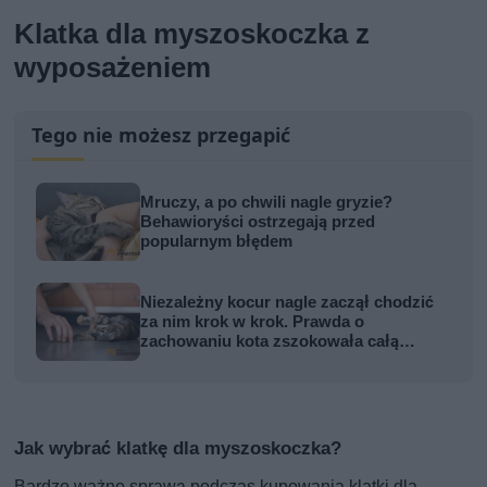
Klatka dla myszoskoczka z
wyposażeniem
Tego nie możesz przegapić
Mruczy, a po chwili nagle gryzie?
Behawioryści ostrzegają przed
popularnym błędem
Niezależny kocur nagle zaczął chodzić
za nim krok w krok. Prawda o
zachowaniu kota zszokowała całą
rodzinę
Jak wybrać klatkę dla myszoskoczka?
Bardzo ważno sprawą podczas kupowania klatki dla