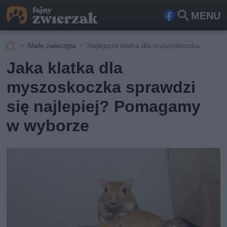
MENU
Fa
Szu
ceb
kaj
Małe zwierzęta
Najlepsza klatka dla myszoskoczka
ook
Jaka klatka dla
myszoskoczka sprawdzi
się najlepiej? Pomagamy
w wyborze