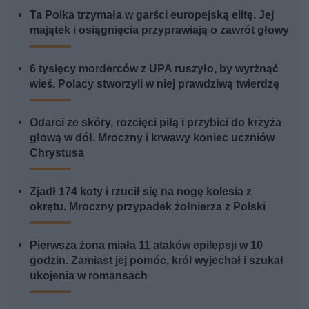
Ta Polka trzymała w garści europejską elitę. Jej
majątek i osiągnięcia przyprawiają o zawrót głowy
6 tysięcy morderców z UPA ruszyło, by wyrżnąć
wieś. Polacy stworzyli w niej prawdziwą twierdzę
Odarci ze skóry, rozcięci piłą i przybici do krzyża
głową w dół. Mroczny i krwawy koniec uczniów
Chrystusa
Zjadł 174 koty i rzucił się na nogę kolesia z
okrętu. Mroczny przypadek żołnierza z Polski
Pierwsza żona miała 11 ataków epilepsji w 10
godzin. Zamiast jej pomóc, król wyjechał i szukał
ukojenia w romansach