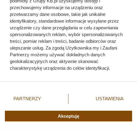
podmioty z Grupy KB.pl uzyskujemy dostęp i
pochodzenie mięsa z Dino. Klienci
przechowujemy informacje na urządzeniu oraz
zaskoczeni
przetwarzamy dane osobowe, takie jak unikalne
identyfikatory, standardowe informacje wysyłane przez
urządzenie czy dane przeglądania w celu zapewniania
spersonalizowanych reklam, wybór spersonalizowanych
treści, pomiar reklam i treści, badanie odbiorców oraz
ulepszanie usług. Za zgodą Użytkownika my i Zaufani
Partnerzy możemy używać dokładnych danych
geolokalizacyjnych oraz aktywnie skanować
charakterystykę urządzenia do celów identyfikacji.
Ponieważ cenimy Twoją prywatność, prosimy o zgodę na
korzystanie z tych technologii poprzez kliknięcie
„Akceptuję”. Zgoda jest dobrowolna i zawsze możesz ją
zmienić/wycofać klikając przycisk ustawień prywatności
PARTNERZY
USTAWIENIA
znajdujący się w lewym dolnym rogu strony. Niektóre
rodzaje przetwarzania danych nie wymagają zgody
użytkownika, ale masz prawo sprzeciwić się takiemu
Akceptuję
przetwarzaniu. Preferencje będą miały zastosowania tylko
na tej witrynie.
Nie harówka była najgorsza.