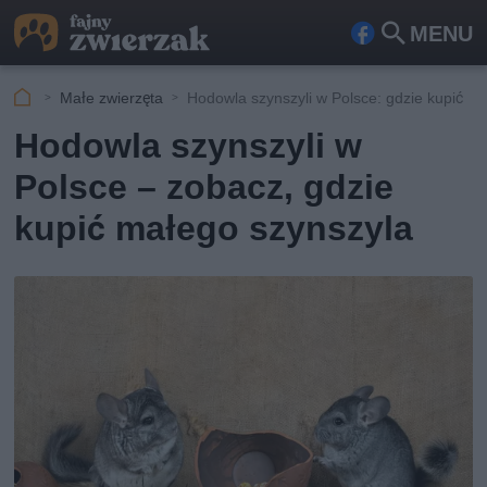
MENU
Fa
Szu
ceb
kaj
Małe zwierzęta
Hodowla szynszyli w Polsce: gdzie kupić
ook
Hodowla szynszyli w
Polsce – zobacz, gdzie
kupić małego szynszyla