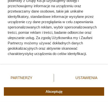
podmioty z Grupy KB.pl uzyskujemy dostęp i
przechowujemy informacje na urządzeniu oraz
przetwarzamy dane osobowe, takie jak unikalne
identyfikatory, standardowe informacje wysyłane przez
urządzenie czy dane przeglądania w celu zapewniania
spersonalizowanych reklam, wybór spersonalizowanych
treści, pomiar reklam i treści, badanie odbiorców oraz
ulepszanie usług. Za zgodą Użytkownika my i Zaufani
Czytaj także:
Partnerzy możemy używać dokładnych danych
geolokalizacyjnych oraz aktywnie skanować
Córki Młynarskiego przerwały milczenie. „Żyliśmy
charakterystykę urządzenia do celów identyfikacji.
w strachu”
Ponieważ cenimy Twoją prywatność, prosimy o zgodę na
korzystanie z tych technologii poprzez kliknięcie
„Akceptuję”. Zgoda jest dobrowolna i zawsze możesz ją
Ta Polka trzymała w garści europejską elitę. Jej
zmienić/wycofać klikając przycisk ustawień prywatności
majątek i osiągnięcia przyprawiają o zawrót głowy
PARTNERZY
USTAWIENIA
znajdujący się w lewym dolnym rogu strony. Niektóre
rodzaje przetwarzania danych nie wymagają zgody
Herodot pisał o tym z przerażeniem. Każda
użytkownika, ale masz prawo sprzeciwić się takiemu
Akceptuję
kobieta musiała zrobić to chociaż raz w życiu
przetwarzaniu. Preferencje będą miały zastosowania tylko
na tej witrynie.