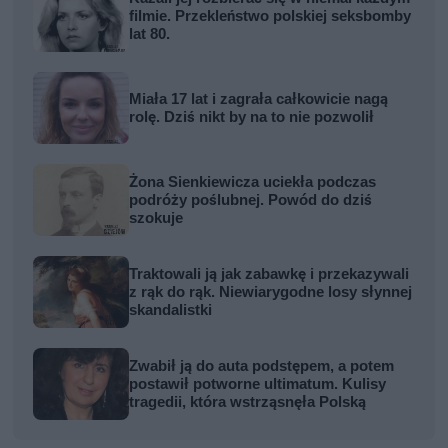
filmie. Przekleństwo polskiej seksbomby
lat 80.
Miała 17 lat i zagrała całkowicie nagą
rolę. Dziś nikt by na to nie pozwolił
Żona Sienkiewicza uciekła podczas
podróży poślubnej. Powód do dziś
szokuje
Traktowali ją jak zabawkę i przekazywali
z rąk do rąk. Niewiarygodne losy słynnej
skandalistki
Zwabił ją do auta podstępem, a potem
postawił potworne ultimatum. Kulisy
tragedii, która wstrząsnęła Polską