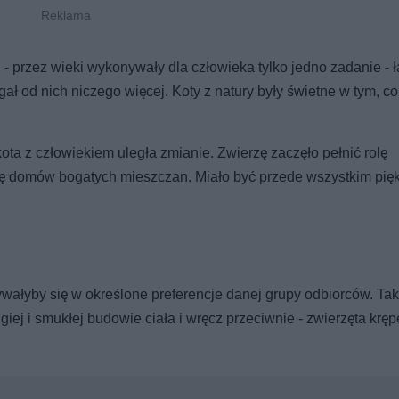
 - przez wieki wykonywały dla człowieka tylko jedno zadanie - ł
ł od nich niczego więcej. Koty z natury były świetne w tym, co 
kota z człowiekiem uległa zmianie. Zwierzę zaczęło pełnić rolę
bę domów bogatych mieszczan. Miało być przede wszystkim pięk
wałyby się w określone preferencje danej grupy odbiorców. Tak
iej i smukłej budowie ciała i wręcz przeciwnie - zwierzęta krępe