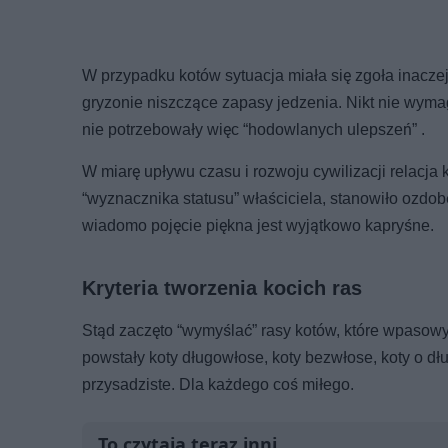
W przypadku kotów sytuacja miała się zgoła inaczej
gryzonie niszczące zapasy jedzenia. Nikt nie wymaga
nie potrzebowały więc “hodowlanych ulepszeń” .
W miarę upływu czasu i rozwoju cywilizacji relacja 
“wyznacznika statusu” właściciela, stanowiło ozdo
wiadomo pojęcie piękna jest wyjątkowo kapryśne.
Kryteria tworzenia kocich ras
Stąd zaczęto “wymyślać” rasy kotów, które wpasowy
powstały koty długowłose, koty bezwłose, koty o dług
przysadziste. Dla każdego coś miłego.
To czytają teraz inni