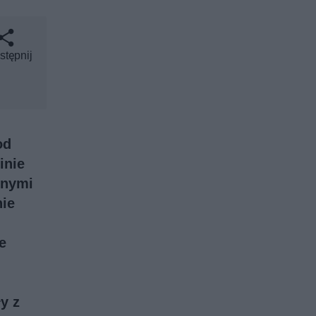
stępnij
od
inie
wnymi
nie
e
y z