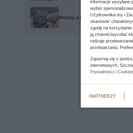
informacje wysyłane 
wybór spersonalizowan
Użytkownika my i Zau
Mruczy, a po chwili nagle gryzie?
skanować charakterys
zgodę na korzystanie 
ją zmienić/wycofać kl
rodzaje przetwarzani
przetwarzaniu. Prefere
Zapoznaj się z poniż
internetowych. Szcze
Prywatności i Cookie
PARTNERZY