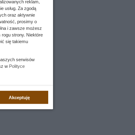
alizowanych reklam,
ie usług. Za zgodą
ych oraz aktywnie
watność, prosimy o
wolna i zawsze możesz
 rogu strony. Niektóre
ić się takiemu
 naszych serwisów
esz w
Polityce
Akceptuję