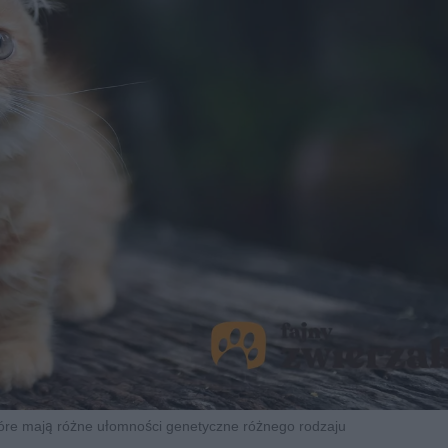
tóre mają różne ułomności genetyczne różnego rodzaju