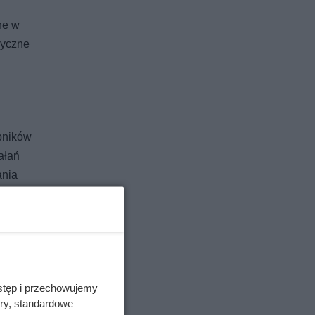
ne w
zyczne
obników
ałań
ania
stęp i przechowujemy
ory, standardowe