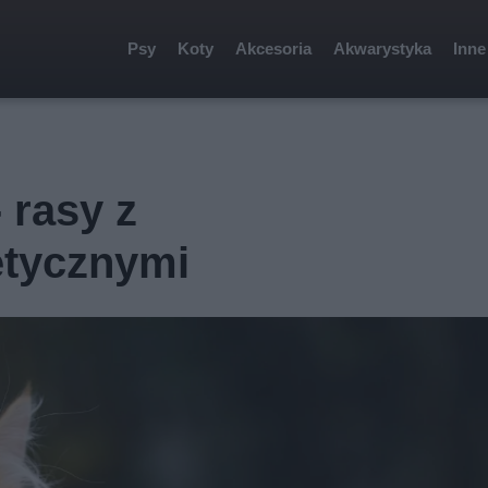
Psy
Koty
Akcesoria
Akwarystyka
Inne
 rasy z
etycznymi