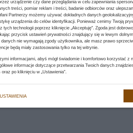
przez urządzenie czy dane przeglądania w celu zapewniania sperson
ych treści, pomiar reklam i treści, badanie odbiorców oraz ulepszan
fani Partnerzy możemy używać dokładnych danych geolokalizacyjn
 Behawioryści ostrzegają przed popularnym błędem
tykę urządzenia do celów identyfikacji. Ponieważ cenimy Twoją pry
z tych technologii poprzez kliknięcie „Akceptuję”. Zgoda jest dobro
ikając przycisk ustawień prywatności znajdujący się w lewym dolnym
a danych nie wymagają zgody użytkownika, ale masz prawo sprzeciw
ncje będą miały zastosowania tylko na tej witrynie.
szymi informacjami, abyś mógł świadomie i komfortowo korzystać z
gółowe informacje dotyczące przetwarzania Twoich danych znajdzi
s
oraz po kliknięciu w „Ustawienia”.
USTAWIENIA