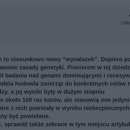
Udo
h to stosunkowo nowy “wynalazek”. Dopiero p
awowe zasady genetyki. Pionierem w tej dziedz
ził badania nad genami dominującymi i recesy
ela hodowla zwierząt do konkretnych celów 
dzy, a jej wyniki były w dużym stopniu
e około 100 ras kotów, ale stanowią one jedyni
które z nich powstały w wyniku niebezpiecznych
nny być powielane.
ji, sprawdź także
zebrane w tym miejscu artykuł