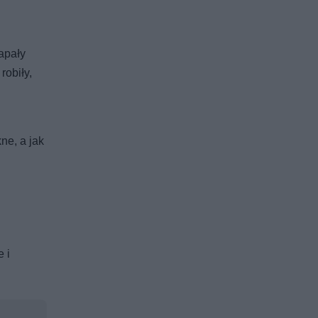
apały
robiły,
ne, a jak
 i