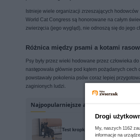
Istnieje wiele organizacji zrzeszających hodowców
World Cat Congress są honorowane na całym świec
zwierzęcia (jego wygląd), nie odnoszą się do jego 
Różnica między psami a kotami raso
Psy były przez wieki hodowane przez człowieka do
następowała głównie pod kątem pożądanych cech c
powstawały pokolenia psów coraz lepiej przygotow
zaginionych ludzi.
Najpopularniejsze artykuły
Drogi użytkown
My, naszych 1162 zau
Test kropki obnażył prawdę. Dlaczeg
informacje na urządze