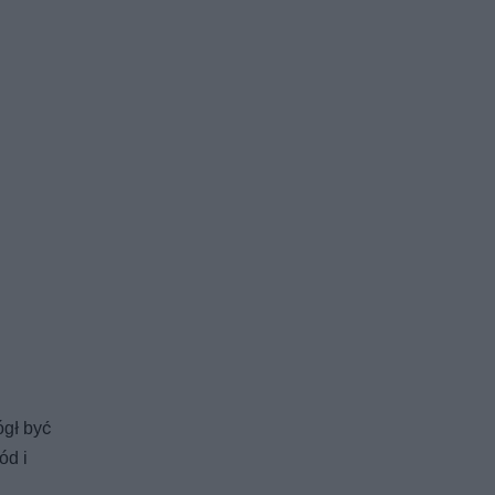
ógł być
ód i