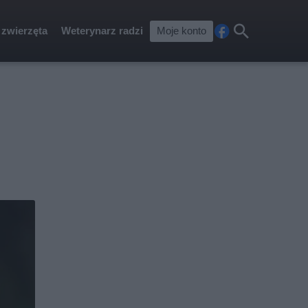
 zwierzęta
Weterynarz radzi
Moje konto
Fa
Szu
ceb
kaj
ook