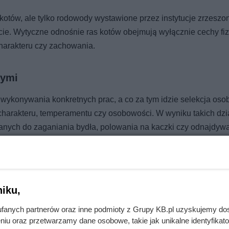
 kotów, ale tylko rodowody wystawione przez instytucje zrzeszo
ie. Wytyczne odnośnie ras kotów obejmują wyłącznie cechy fi
charakteru czy zachowania.
wymi
 wykonywania konkretnych prac, a co za tym idzie selekcja os
harakteru, temperamentu czy osobowości. W wyniku takich dzi
anych do zaganiania bydła, polowania na kaczki czy odnajdyw
iku,
fanych partnerów oraz inne podmioty z Grupy KB.pl uzyskujemy do
o pies nigdy nie zrozumie, czym jest lustro?
niu oraz przetwarzamy dane osobowe, takie jak unikalne identyfikat