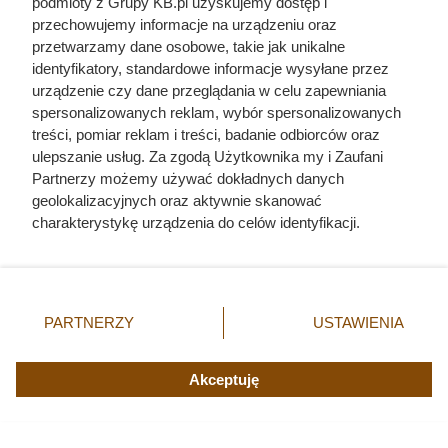
podmioty z Grupy KB.pl uzyskujemy dostęp i
przechowujemy informacje na urządzeniu oraz
przetwarzamy dane osobowe, takie jak unikalne
identyfikatory, standardowe informacje wysyłane przez
urządzenie czy dane przeglądania w celu zapewniania
spersonalizowanych reklam, wybór spersonalizowanych
treści, pomiar reklam i treści, badanie odbiorców oraz
ulepszanie usług. Za zgodą Użytkownika my i Zaufani
Partnerzy możemy używać dokładnych danych
geolokalizacyjnych oraz aktywnie skanować
charakterystykę urządzenia do celów identyfikacji.
Ponieważ cenimy Twoją prywatność, prosimy o zgodę na
korzystanie z tych technologii poprzez kliknięcie
„Akceptuję”. Zgoda jest dobrowolna i zawsze możesz ją
zmienić/wycofać klikając przycisk ustawień prywatności
PARTNERZY
USTAWIENIA
znajdujący się w lewym dolnym rogu strony. Niektóre
rodzaje przetwarzania danych nie wymagają zgody
użytkownika, ale masz prawo sprzeciwić się takiemu
Akceptuję
przetwarzaniu. Preferencje będą miały zastosowania tylko
Promocje w ALDI: -70% na drugi produkt
na tej witrynie.
Promocje z gratisami w ALDI do 8 sierpnia