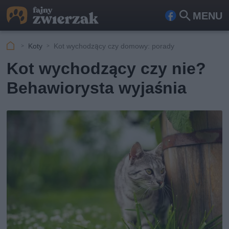
MENU
Fa
Szu
ceb
kaj
Koty
Kot wychodzący czy domowy: porady
ook
Kot wychodzący czy nie?
Behawiorysta wyjaśnia