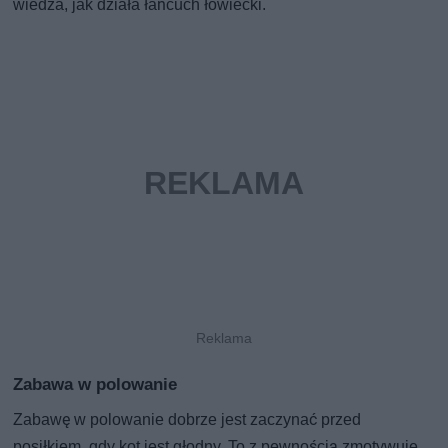
wiedza, jak działa łańcuch łowiecki.
Zabawa w polowanie
Zabawę w polowanie dobrze jest zaczynać przed
posiłkiem, gdy kot jest głodny. To z pewnością zmotywuje