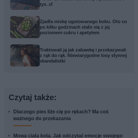
tys. zł
Zjadła miskę ugotowanego bobu. Oto co
po kilku godzinach stało się z jej
poziomem cukru i apetytem
Traktowali ją jak zabawkę i przekazywali
z rąk do rąk. Niewiarygodne losy słynnej
skandalistki
Czytaj także:
Dlaczego pies liże cię po rękach? Ma coś
ważnego do przekazania
Mowa ciała kota. Jak odczytać emocje swojego