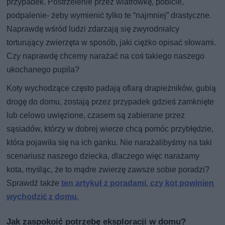
przypadek. Postrzelenie przez wiatrówkę, pobicie,
podpalenie- żeby wymienić tylko te “najmniej” drastyczne.
Naprawdę wśród ludzi zdarzają się zwyrodnialcy
torturujący zwierzęta w sposób, jaki ciężko opisać słowami.
Czy naprawdę chcemy narażać na coś takiego naszego
ukochanego pupila?
Koty wychodzące często padają ofiarą drapieżników, gubią
drogę do domu, zostają przez przypadek gdzieś zamknięte
lub celowo uwięzione, czasem są zabierane przez
sąsiadów, którzy w dobrej wierze chcą pomóc przybłędzie,
która pojawiła się na ich ganku. Nie narażalibyśmy na taki
scenariusz naszego dziecka, dlaczego więc narażamy
kota, myśląc, że to mądre zwierzę zawsze sobie poradzi?
Sprawdź także
ten artykuł z poradami, czy kot powinien
wychodzić z domu
.
Jak zaspokoić potrzebę eksploracji w domu?