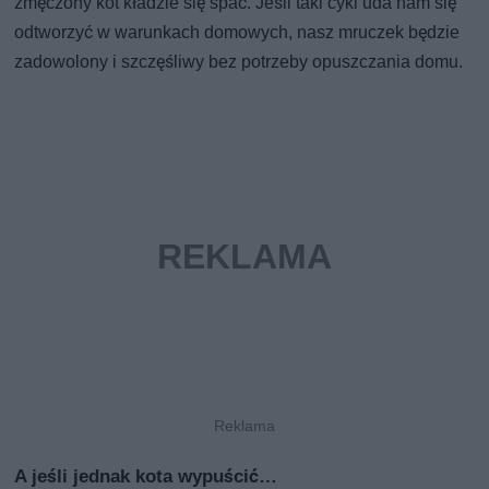
zmęczony kot kładzie się spać. Jeśli taki cykl uda nam się
odtworzyć w warunkach domowych, nasz mruczek będzie
zadowolony i szczęśliwy bez potrzeby opuszczania domu.
A jeśli jednak kota wypuścić…