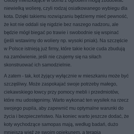
Osoby mieszkające w domu z ogrodem mogą zbudować
niewielką wolierę, czyli rodzaj osiatkowanego wybiegu dla
kota. Dzięki takiemu rozwiązaniu będziemy mieć pewność,
że kot nie oddali się nigdzie bez naszego nadzoru, ale
będzie mógł biegać po trawie i swobodnie się wspinać
(jeśli wstawimy do woliery np. wysoki pniak). Na szczęście
w Polsce istnieją już firmy, które takie kocie cuda zbudują
na zamówienie, jeśli nie czujemy się na siłach
skonstruować ich samodzielnie.
A zatem - tak, kot żyjący wyłącznie w mieszkaniu może być
szczęśliwy. Może zaspokajać swoje potrzeby małego,
ciekawskiego łowcy przy pomocy mebli i przedmiotów,
które mu udostępnimy. Warto wykonać ten wysiłek na rzecz
swojego pupila, aby zapewnić mu optymalne warunki do
życia i bezpieczeństwo. Na koniec warto jeszcze dodać, że
koty wychodzące samopas mają, według badań, dużo
mniejszą więź ze swoim opiekunem, a terapia