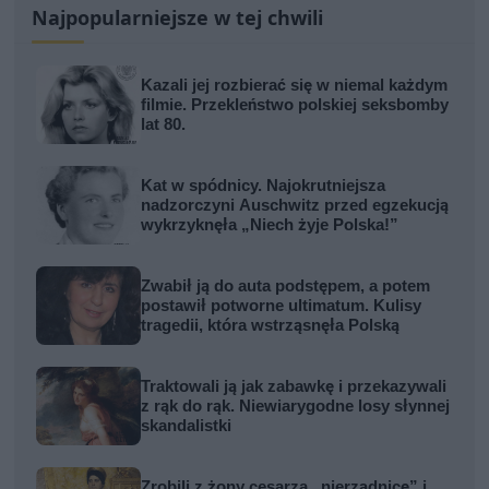
Najpopularniejsze w tej chwili
Kazali jej rozbierać się w niemal każdym
filmie. Przekleństwo polskiej seksbomby
lat 80.
Kat w spódnicy. Najokrutniejsza
nadzorczyni Auschwitz przed egzekucją
wykrzyknęła „Niech żyje Polska!”
Zwabił ją do auta podstępem, a potem
postawił potworne ultimatum. Kulisy
tragedii, która wstrząsnęła Polską
Traktowali ją jak zabawkę i przekazywali
z rąk do rąk. Niewiarygodne losy słynnej
skandalistki
Zrobili z żony cesarza „nierządnicę” i