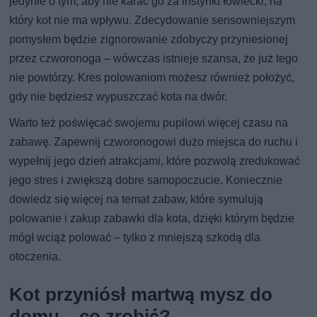
jedynie o tym, aby nie karać go za instynkt łowiecki, na
który kot nie ma wpływu. Zdecydowanie sensowniejszym
pomysłem będzie zignorowanie zdobyczy przyniesionej
przez czworonoga – wówczas istnieje szansa, że już tego
nie powtórzy. Kres polowaniom możesz również położyć,
gdy nie będziesz wypuszczać kota na dwór.
Warto też poświęcać swojemu pupilowi więcej czasu na
zabawę. Zapewnij czworonogowi dużo miejsca do ruchu i
wypełnij jego dzień atrakcjami, które pozwolą zredukować
jego stres i zwiększą dobre samopoczucie. Koniecznie
dowiedz się więcej na temat zabaw, które symulują
polowanie i zakup zabawki dla kota, dzięki którym będzie
mógł wciąż polować – tylko z mniejszą szkodą dla
otoczenia.
Kot przyniósł martwą mysz do
domu – co zrobić?