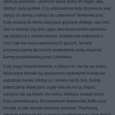
zjeść ją samotnie – przecież sporo pracy im zajęło, aby
zdobyć swój posiłek. Czy udomowione koty przynoszą więc
myszy do domu z miłości do człowieka? Niekoniecznie.
Koty znoszą do domu nieżyjące gryzonie dlatego, aby móc
tam w spokoju się nimi zająć, bez konieczności dzielenia
się zdobyczą z dzikimi kotami. Ostatecznie większość z
nich i tak nie rusza upolowanych gryzoni, bo koty
przyzwyczajone do kocich smakołyków wolą otrzymać
karmę przygotowaną przez człowieka.
Koty mają instynkt łowiecki, z którym nic nie da się zrobić.
Miauczące futrzaki są urodzonymi myśliwymi! Każdy kot
wypatruje swojej zdobyczy i skrada się do niej. Każdy
potencjalną ofiarę goni, a gdy uda się mu ją złapać,
zaczyna się nią bawić. Na końcu zdobycz zostaje przez
kota zamordowana. W naturalnym środowisku kotki uczą
kocięta, w jaki sposób powinny polować. Przynoszą
młodym zdobycze np. w postaci martwej myszy, więc dzikie