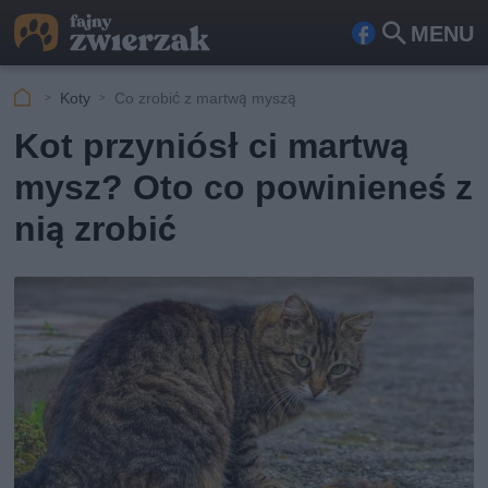
MENU
Fa
Szu
ceb
kaj
Koty
Co zrobić z martwą myszą
ook
Kot przyniósł ci martwą
mysz? Oto co powinieneś z
nią zrobić