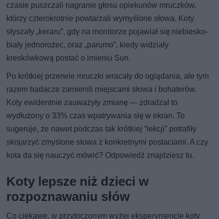
czasie puszczali nagranie głosu opiekunów mruczków,
którzy czterokrotnie powtarzali wymyślone słowa. Koty
słyszały „keraru”, gdy na monitorze pojawiał się niebiesko-
biały jednorożec, oraz „parumo”, kiedy widziały
kreskówkową postać o imieniu Sun.
Po krótkiej przerwie mruczki wracały do oglądania, ale tym
razem badacze zamienili miejscami słowa i bohaterów.
Koty ewidentnie zauważyły zmianę — zdradzał to
wydłużony o 33% czas wpatrywania się w ekran. To
sugeruje, że nawet podczas tak krótkiej “lekcji” potrafiły
skojarzyć zmyślone słowa z konkretnymi postaciami. A czy
kota da się nauczyć mówić? Odpowiedź znajdziesz tu.
Koty lepsze niż dzieci w
rozpoznawaniu słów
Co ciekawe, w przytoczonym wyżej eksperymencie koty