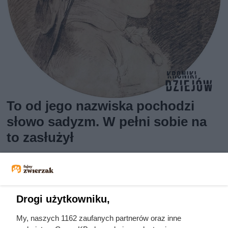
To od jego nazwiska pochodzi
słowo sadyzm. W pełni sobie na
to zasłużył
Drogi użytkowniku,
My, naszych 1162 zaufanych partnerów oraz inne