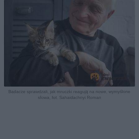
Badacze sprawdzali, jak mruczki reagują na nowe, wymyślone
słowa, fot. Sahaidachnyi Roman