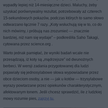
wypadły lepiej niż 14-miesięczne dzieci. Maluchy, żeby
uzyskać porównywalny rezultat, potrzebowały aż czterech
15-sekundowych pokazów, podczas których to samo słowo
odtwarzano łącznie 7 razy. „Koty wsłuchują się w to, co do
nich mówimy, i próbują nas zrozumieć — znacznie
bardziej, niż nam się wydaje” – podkreśliła Saho Takagi,
cytowana przez science.org .
Warto jednak pamiętać, że wyniki badań wcale nie
przesądzają, iż koty są „mądrzejsze” od dwunożnych
berbeci. W wersji zadania przygotowanej dla ludzi
pojawiały się jednosylabowe słowa wypowiadane przez
obce dzieciom osoby, a nie — jak u kotów — trzysylabowe
wyrazy powtarzane przez opiekunów charakterystycznym,
afektowanym tonem. Jeśli chcesz sprawdzić, ile z ludzkiej
mowy rozumie pies,
zajrzyj tu.