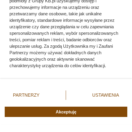
podmioty z Grupy KB.pl uzyskujemy dostęp i
przechowujemy informacje na urządzeniu oraz
przetwarzamy dane osobowe, takie jak unikalne
identyfikatory, standardowe informacje wysyłane przez
urządzenie czy dane przeglądania w celu zapewniania
spersonalizowanych reklam, wybór spersonalizowanych
treści, pomiar reklam i treści, badanie odbiorców oraz
Ostatnie godziny komendanta
ulepszanie usług. Za zgodą Użytkownika my i Zaufani
Partnerzy możemy używać dokładnych danych
Auschwitz. Odtajnione zdjęcia
geolokalizacyjnych oraz aktywnie skanować
pokazują, co działo się przed
charakterystykę urządzenia do celów identyfikacji.
Ponieważ cenimy Twoją prywatność, prosimy o zgodę na
szubienicą
korzystanie z tych technologii poprzez kliknięcie
„Akceptuję”. Zgoda jest dobrowolna i zawsze możesz ją
zmienić/wycofać klikając przycisk ustawień prywatności
PARTNERZY
USTAWIENIA
znajdujący się w lewym dolnym rogu strony. Niektóre
rodzaje przetwarzania danych nie wymagają zgody
użytkownika, ale masz prawo sprzeciwić się takiemu
Akceptuję
przetwarzaniu. Preferencje będą miały zastosowania tylko
na tej witrynie.