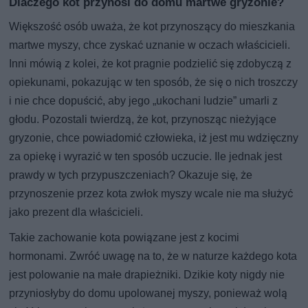
Dlaczego kot przynosi do domu martwe gryzonie?
Większość osób uważa, że kot przynoszący do mieszkania
martwe myszy, chce zyskać uznanie w oczach właścicieli.
Inni mówią z kolei, że kot pragnie podzielić się zdobyczą z
opiekunami, pokazując w ten sposób, że się o nich troszczy
i nie chce dopuścić, aby jego „ukochani ludzie” umarli z
głodu. Pozostali twierdzą, że kot, przynosząc nieżyjące
gryzonie, chce powiadomić człowieka, iż jest mu wdzięczny
za opiekę i wyrazić w ten sposób uczucie. Ile jednak jest
prawdy w tych przypuszczeniach? Okazuje się, że
przynoszenie przez kota zwłok myszy wcale nie ma służyć
jako prezent dla właścicieli.
Takie zachowanie kota powiązane jest z kocimi
hormonami. Zwróć uwagę na to, że w naturze każdego kota
jest polowanie na małe drapieżniki. Dzikie koty nigdy nie
przyniosłyby do domu upolowanej myszy, ponieważ wolą