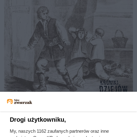
Nie harówka była najgorsza.
Prawdziwy koszmar chłopek
zaczynał się po zamknięciu drzwi
Drogi użytkowniku,
domu
My, naszych 1162 zaufanych partnerów oraz inne