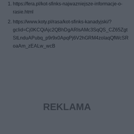
https://fera.pl/kot-sfinks-najwazniejsze-informacje-o-
rasie.html
https://www.koty.pl/rasa/kot-sfinks-kanadyjski/?
gclid=Cj0KCQiAjc2QBhDgARIsAMc3SqQS_CZ65Zgt
StLnduAPubq_p9r9x0ApqPj6V2hGRM4zoIaqQfWcSR
oaAm_zEALw_wcB