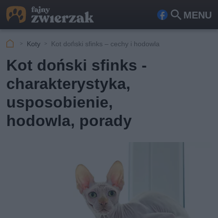
MENU
Fa
Szu
ceb
kaj
Koty
Kot doński sfinks – cechy i hodowla
ook
Kot doński sfinks -
charakterystyka,
usposobienie,
hodowla, porady