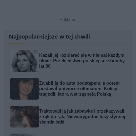
Najpopularniejsze w tej chwili
Kazali jej rozbierać się w niemal każdym
filmie. Przekleństwo polskiej seksbomby
lat 80.
Zwabił ją do auta podstępem, a potem
postawił potworne ultimatum. Kulisy
tragedii, która wstrząsnęła Polską
Traktowali ją jak zabawkę i przekazywali
z rąk do rąk. Niewiarygodne losy słynnej
skandalistki