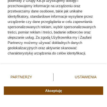
podmioty z Grupy KB.pl uzyskujemy dostęp i
przechowujemy informacje na urządzeniu oraz
przetwarzamy dane osobowe, takie jak unikalne
identyfikatory, standardowe informacje wysyłane przez
urządzenie czy dane przeglądania w celu zapewniania
spersonalizowanych reklam, wybór spersonalizowanych
treści, pomiar reklam i treści, badanie odbiorców oraz
ulepszanie usług. Za zgodą Użytkownika my i Zaufani
Partnerzy możemy używać dokładnych danych
geolokalizacyjnych oraz aktywnie skanować
charakterystykę urządzenia do celów identyfikacji.
Ponieważ cenimy Twoją prywatność, prosimy o zgodę na
korzystanie z tych technologii poprzez kliknięcie
„Akceptuję”. Zgoda jest dobrowolna i zawsze możesz ją
Anna Kurkowska - krwawa randka
zmienić/wycofać klikając przycisk ustawień prywatności
PARTNERZY
USTAWIENIA
znajdujący się w lewym dolnym rogu strony. Niektóre
i zwłoki w ognisku
rodzaje przetwarzania danych nie wymagają zgody
użytkownika, ale masz prawo sprzeciwić się takiemu
Akceptuję
przetwarzaniu. Preferencje będą miały zastosowania tylko
na tej witrynie.