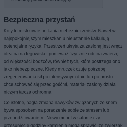
Bezpieczna przystań
Koty to mistrzowie unikania niebezpieczeństw. Nawet w
najspokojniejszym mieszkaniu nieustannie kalkulują
potencjalne ryzyka. Przestrzeń ukryta za zasłoną jest wręcz
idealna na legowisko, ponieważ fizycznie odcina zwierzę
od większości bodźców, również tych, które postrzega ono
jako niebezpieczne. Kiedy mruczek czuje potrzebę
zregenerowania sił po intensywnym dniu lub po prostu
chce schować się przed gośćmi, materiał zasłony działa
niczym tarcza ochronna.
Co istotne, nagła zmiana nawyków związanych ze snem
bywa sposobem na poradzenie sobie ze stresem lub
przebodźcowaniem . Nowy mebel w salonie czy
przesunięcie godziny karmienia mogą sprawić, że zwierzak