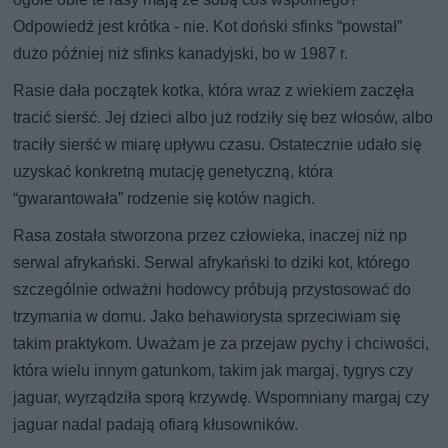
Odpowiedź jest krótka - nie. Kot doński sfinks “powstał”
dużo później niż sfinks kanadyjski, bo w 1987 r.
Rasie dała początek kotka, która wraz z wiekiem zaczęła
tracić sierść. Jej dzieci albo już rodziły się bez włosów, albo
traciły sierść w miarę upływu czasu. Ostatecznie udało się
uzyskać konkretną mutację genetyczną, która
“gwarantowała” rodzenie się kotów nagich.
Rasa została stworzona przez człowieka, inaczej niż np
serwal afrykański. Serwal afrykański to dziki kot, którego
szczególnie odważni hodowcy próbują przystosować do
trzymania w domu. Jako behawiorysta sprzeciwiam się
takim praktykom. Uważam je za przejaw pychy i chciwości,
która wielu innym gatunkom, takim jak margaj, tygrys czy
jaguar, wyrządziła sporą krzywdę. Wspomniany margaj czy
jaguar nadal padają ofiarą kłusowników.