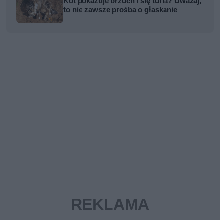
Kot pokazuje brzuch i się turla? Uważaj,
to nie zawsze prośba o głaskanie