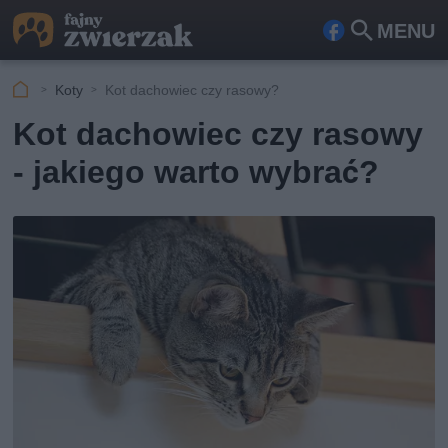
MENU
Fa
Szu
ceb
kaj
Koty
Kot dachowiec czy rasowy?
ook
Kot dachowiec czy rasowy
- jakiego warto wybrać?