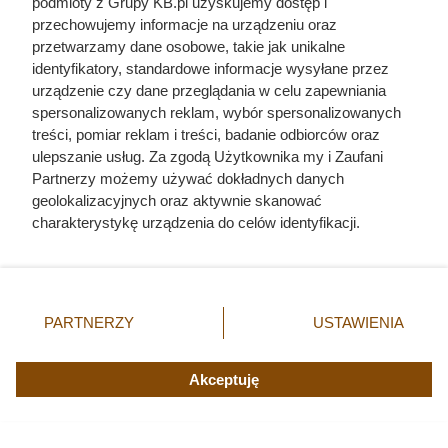
podmioty z Grupy KB.pl uzyskujemy dostęp i
zawartości mięsa oraz dbanie o aktywność fizyczną
przechowujemy informacje na urządzeniu oraz
każdego dnia.
przetwarzamy dane osobowe, takie jak unikalne
identyfikatory, standardowe informacje wysyłane przez
urządzenie czy dane przeglądania w celu zapewniania
spersonalizowanych reklam, wybór spersonalizowanych
treści, pomiar reklam i treści, badanie odbiorców oraz
ulepszanie usług. Za zgodą Użytkownika my i Zaufani
Partnerzy możemy używać dokładnych danych
geolokalizacyjnych oraz aktywnie skanować
charakterystykę urządzenia do celów identyfikacji.
Ponieważ cenimy Twoją prywatność, prosimy o zgodę na
korzystanie z tych technologii poprzez kliknięcie
„Akceptuję”. Zgoda jest dobrowolna i zawsze możesz ją
zmienić/wycofać klikając przycisk ustawień prywatności
PARTNERZY
USTAWIENIA
znajdujący się w lewym dolnym rogu strony. Niektóre
rodzaje przetwarzania danych nie wymagają zgody
Zostawienie kota samego na długie godziny bez zapewnienia
użytkownika, ale masz prawo sprzeciwić się takiemu
Akceptuję
stymulacji umysłowej i uwagi prowadzi do frustracji oraz
przetwarzaniu. Preferencje będą miały zastosowania tylko
problemów behawioralnych, fot. yjpto
na tej witrynie.