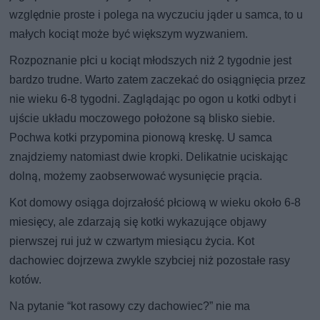
względnie proste i polega na wyczuciu jąder u samca, to u
małych kociąt może być większym wyzwaniem.
Rozpoznanie płci u kociąt młodszych niż 2 tygodnie jest
bardzo trudne. Warto zatem zaczekać do osiągnięcia przez
nie wieku 6-8 tygodni. Zaglądając po ogon u kotki odbyt i
ujście układu moczowego położone są blisko siebie.
Pochwa kotki przypomina pionową kreskę. U samca
znajdziemy natomiast dwie kropki. Delikatnie uciskając
dolną, możemy zaobserwować wysunięcie prącia.
Kot domowy osiąga dojrzałość płciową w wieku około 6-8
miesięcy, ale zdarzają się kotki wykazujące objawy
pierwszej rui już w czwartym miesiącu życia. Kot
dachowiec dojrzewa zwykle szybciej niż pozostałe rasy
kotów.
Na pytanie “kot rasowy czy dachowiec?” nie ma