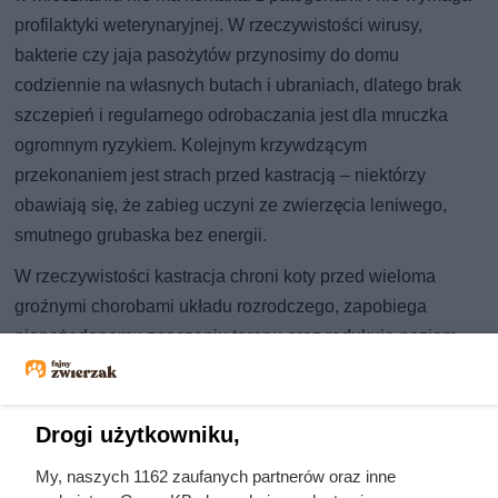
profilaktyki weterynaryjnej. W rzeczywistości wirusy,
bakterie czy jaja pasożytów przynosimy do domu
codziennie na własnych butach i ubraniach, dlatego brak
szczepień i regularnego odrobaczania jest dla mruczka
ogromnym ryzykiem. Kolejnym krzywdzącym
przekonaniem jest strach przed kastracją – niektórzy
obawiają się, że zabieg uczyni ze zwierzęcia leniwego,
smutnego grubaska bez energii.
W rzeczywistości kastracja chroni koty przed wieloma
groźnymi chorobami układu rozrodczego, zapobiega
niepożądanemu znaczeniu terenu oraz redukuje poziom
stresu związanego z popędem rozrodczym. Po zabiegu kot
staje się spokojniejszy i bardziej zrównoważony, jednak
jego podstawowe cechy osobowości pozostają
Drogi użytkowniku,
niezmienione. Kluczem do utrzymania go w dobrej formie
My, naszych 1162 zaufanych partnerów oraz inne
jest odpowiednie zbilansowanie diety o wysokiej