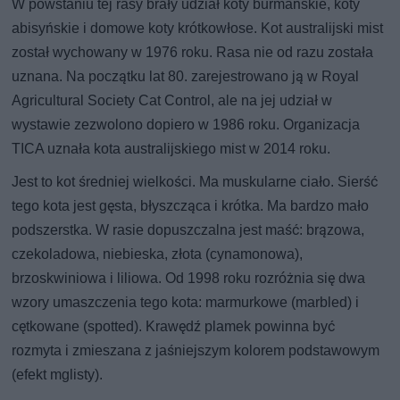
W powstaniu tej rasy brały udział koty burmańskie, koty
abisyńskie i domowe koty krótkowłose. Kot australijski mist
został wychowany w 1976 roku. Rasa nie od razu została
uznana. Na początku lat 80. zarejestrowano ją w Royal
Agricultural Society Cat Control, ale na jej udział w
wystawie zezwolono dopiero w 1986 roku. Organizacja
TICA uznała kota australijskiego mist w 2014 roku.
Jest to kot średniej wielkości. Ma muskularne ciało. Sierść
tego kota jest gęsta, błyszcząca i krótka. Ma bardzo mało
podszerstka. W rasie dopuszczalna jest maść: brązowa,
czekoladowa, niebieska, złota (cynamonowa),
brzoskwiniowa i liliowa. Od 1998 roku rozróżnia się dwa
wzory umaszczenia tego kota: marmurkowe (marbled) i
cętkowane (spotted). Krawędź plamek powinna być
rozmyta i zmieszana z jaśniejszym kolorem podstawowym
(efekt mglisty).