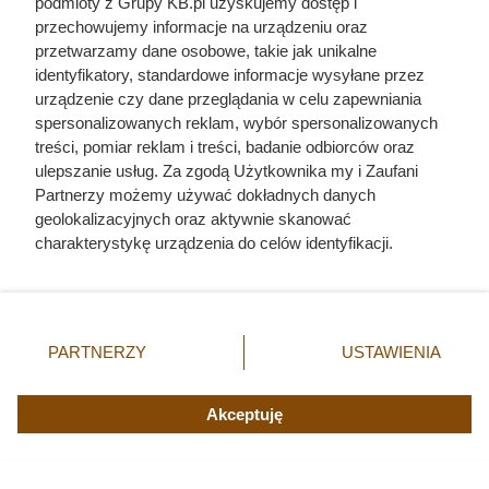
podmioty z Grupy KB.pl uzyskujemy dostęp i
liczby ludzi niż Hitler i Stalin
przechowujemy informacje na urządzeniu oraz
przetwarzamy dane osobowe, takie jak unikalne
razem wzięci. Mimo to czczą go
identyfikatory, standardowe informacje wysyłane przez
jako bohatera
urządzenie czy dane przeglądania w celu zapewniania
spersonalizowanych reklam, wybór spersonalizowanych
treści, pomiar reklam i treści, badanie odbiorców oraz
ulepszanie usług. Za zgodą Użytkownika my i Zaufani
Partnerzy możemy używać dokładnych danych
geolokalizacyjnych oraz aktywnie skanować
charakterystykę urządzenia do celów identyfikacji.
Ponieważ cenimy Twoją prywatność, prosimy o zgodę na
korzystanie z tych technologii poprzez kliknięcie
„Akceptuję”. Zgoda jest dobrowolna i zawsze możesz ją
zmienić/wycofać klikając przycisk ustawień prywatności
PARTNERZY
USTAWIENIA
znajdujący się w lewym dolnym rogu strony. Niektóre
rodzaje przetwarzania danych nie wymagają zgody
użytkownika, ale masz prawo sprzeciwić się takiemu
Akceptuję
przetwarzaniu. Preferencje będą miały zastosowania tylko
na tej witrynie.
Dziennikarze ujawnili