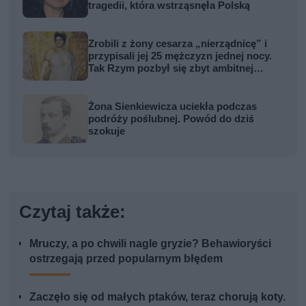
tragedii, która wstrząsnęła Polską
Zrobili z żony cesarza „nierządnicę” i
przypisali jej 25 mężczyzn jednej nocy.
Tak Rzym pozbył się zbyt ambitnej
kobiety
Żona Sienkiewicza uciekła podczas
podróży poślubnej. Powód do dziś
szokuje
Czytaj także:
Mruczy, a po chwili nagle gryzie? Behawioryści
ostrzegają przed popularnym błędem
Zaczęło się od małych ptaków, teraz chorują koty.