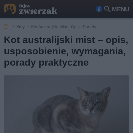
MENU
Fa
Szu
ceb
kaj
Koty
Kot Australijski Mist - Opis i Porady
ook
Kot australijski mist – opis,
usposobienie, wymagania,
porady praktyczne