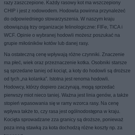
razy zaszczepione. Każdy rasowy kot ma wszczepiony
CHIP i jest z rodowodem. Hodowla powinna przynależeć
do odpowiedniego stowarzyszenia. W naszym kraju
obowiązują trzy organizacje felinologiczne: FIFe, TICA i
WCF. Opinie o wybranej hodowli możesz poszukać na
grupie miłośników kotów lub danej rasy.
Na ostateczną cenę wpływają różne czynniki. Znaczenie
ma płeć, wiek oraz przeznaczenie kotka. Osobniki starsze
są sprzedane taniej od kociąt, a koty do hodowli są droższe
od tych „na kolanka”. Istotna jest renoma hodowli.
Hodowcy, którzy dopiero zaczynają, mogą sprzedać
pierwszy miot nieco taniej. Ważna jest linia genów, a także
stopień wpasowania się w ramy wzorca rasy. Na cenę
wpływa także to, czy rasa jest ogólnodostępna w kraju.
Kocięta sprowadzane zza granicy są droższe, ponieważ
poza inną stawką za kota dochodzą różne koszty np. za