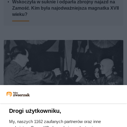
Wskoczyła w suknie i odparła zbrojny najazd na
Zamość. Kim była najodważniejsza magnatka XVII
wieku?
Drogi użytkowniku,
My, naszych 1162 zaufanych partnerów oraz inne
Doprowadził do śmierci większej