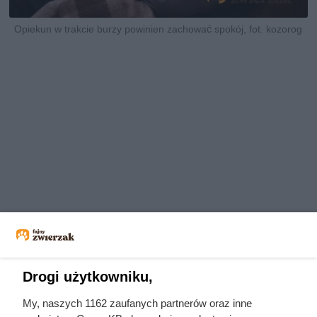
Opiekun w trakcie burzy powinien zachować spokój, fot. kozorog
Drogi użytkowniku,
My, naszych 1162 zaufanych partnerów oraz inne