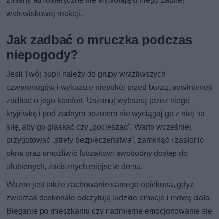
zmiany atmosferyczne nie wywołają u niego żadnej
widowiskowej reakcji.
Jak zadbać o mruczka podczas
niepogody?
Jeśli Twój pupil należy do grupy wrażliwszych
czworonogów i wykazuje niepokój przed burzą, powinieneś
zadbać o jego komfort. Uszanuj wybraną przez niego
kryjówkę i pod żadnym pozorem nie wyciągaj go z niej na
siłę, aby go głaskać czy „pocieszać". Warto wcześniej
przygotować „strefy bezpieczeństwa”, zamknąć i zasłonić
okna oraz umożliwić futrzakowi swobodny dostęp do
ulubionych, zacisznych miejsc w domu.
Ważne jest także zachowanie samego opiekuna, gdyż
zwierzak doskonale odczytują ludzkie emocje i mowę ciała.
Bieganie po mieszkaniu czy nadmierne emocjonowanie się