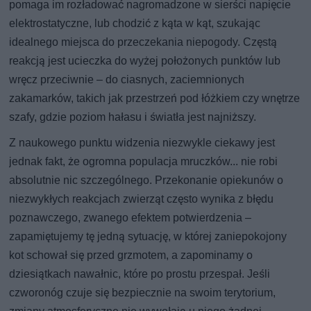
pomaga im rozładować nagromadzone w sierści napięcie
elektrostatyczne, lub chodzić z kąta w kąt, szukając
idealnego miejsca do przeczekania niepogody. Częstą
reakcją jest ucieczka do wyżej położonych punktów lub
wręcz przeciwnie – do ciasnych, zaciemnionych
zakamarków, takich jak przestrzeń pod łóżkiem czy wnętrze
szafy, gdzie poziom hałasu i światła jest najniższy.
Z naukowego punktu widzenia niezwykle ciekawy jest
jednak fakt, że ogromna populacja mruczków... nie robi
absolutnie nic szczególnego. Przekonanie opiekunów o
niezwykłych reakcjach zwierząt często wynika z błędu
poznawczego, zwanego efektem potwierdzenia –
zapamiętujemy tę jedną sytuację, w której zaniepokojony
kot schował się przed grzmotem, a zapominamy o
dziesiątkach nawałnic, które po prostu przespał. Jeśli
czworonóg czuje się bezpiecznie na swoim terytorium,