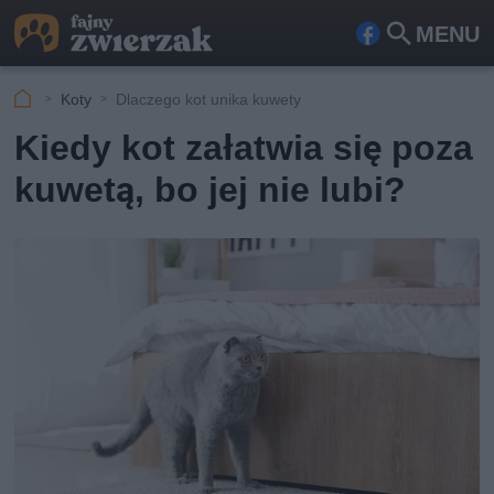
MENU
Fa
Szu
ceb
kaj
Koty
Dlaczego kot unika kuwety
ook
Kiedy kot załatwia się poza
kuwetą, bo jej nie lubi?