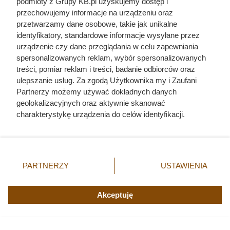
podmioty z Grupy KB.pl uzyskujemy dostęp i
przechowujemy informacje na urządzeniu oraz
przetwarzamy dane osobowe, takie jak unikalne
identyfikatory, standardowe informacje wysyłane przez
urządzenie czy dane przeglądania w celu zapewniania
spersonalizowanych reklam, wybór spersonalizowanych
treści, pomiar reklam i treści, badanie odbiorców oraz
ulepszanie usług. Za zgodą Użytkownika my i Zaufani
Partnerzy możemy używać dokładnych danych
geolokalizacyjnych oraz aktywnie skanować
charakterystykę urządzenia do celów identyfikacji.
Ponieważ cenimy Twoją prywatność, prosimy o zgodę na
korzystanie z tych technologii poprzez kliknięcie
„Akceptuję”. Zgoda jest dobrowolna i zawsze możesz ją
zmienić/wycofać klikając przycisk ustawień prywatności
PARTNERZY
USTAWIENIA
Czytaj także:
znajdujący się w lewym dolnym rogu strony. Niektóre
rodzaje przetwarzania danych nie wymagają zgody
użytkownika, ale masz prawo sprzeciwić się takiemu
Córki Młynarskiego przerwały milczenie. „Żyliśmy
Akceptuję
przetwarzaniu. Preferencje będą miały zastosowania tylko
w strachu”
na tej witrynie.