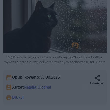
Część kotów, zwłaszcza tych o wyższej wrażliwości na bodźce,
wykazuje przed burzą delikatne zmiany w zachowaniu, fot. Genta
Opublikowano:
08.08.2026
Udostępnij
Autor:
Natalia Grochal
Drukuj