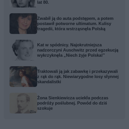
lat 80.
Zwabił ją do auta podstępem, a potem
postawił potworne ultimatum. Kulisy
tragedii, która wstrząsnęła Polską
Kat w spódnicy. Najokrutniejsza
nadzorczyni Auschwitz przed egzekucją
wykrzyknęła „Niech żyje Polska!”
Traktowali ją jak zabawkę i przekazywali
z rąk do rąk. Niewiarygodne losy słynnej
skandalistki
Żona Sienkiewicza uciekła podczas
podróży poślubnej. Powód do dziś
szokuje