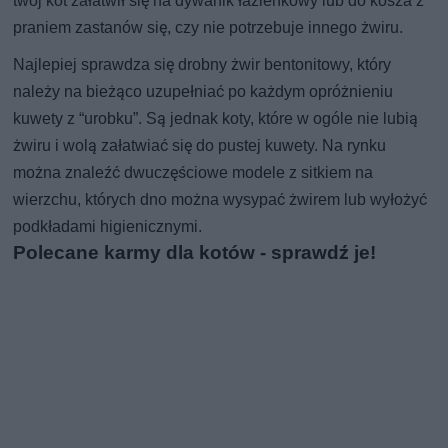
twój kot załatwił się na dywanik łazienkowy lub do kosza z
praniem zastanów się, czy nie potrzebuje innego żwiru.
Najlepiej sprawdza się drobny żwir bentonitowy, który
należy na bieżąco uzupełniać po każdym opróżnieniu
kuwety z “urobku”. Są jednak koty, które w ogóle nie lubią
żwiru i wolą załatwiać się do pustej kuwety. Na rynku
można znaleźć dwuczęściowe modele z sitkiem na
wierzchu, których dno można wysypać żwirem lub wyłożyć
podkładami higienicznymi.
Polecane karmy dla kotów - sprawdź je!