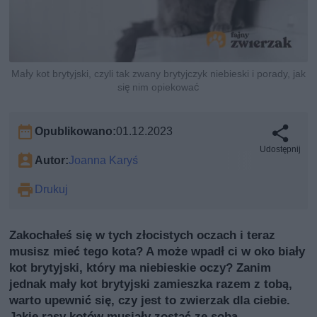
Mały kot brytyjski, czyli tak zwany brytyjczyk niebieski i porady, jak
się nim opiekować
Opublikowano:
01.12.2023
Udostępnij
Autor:
Joanna Karyś
Drukuj
Zakochałeś się w tych złocistych oczach i teraz
musisz mieć tego kota? A może wpadł ci w oko biały
kot brytyjski, który ma niebieskie oczy? Zanim
jednak mały kot brytyjski zamieszka razem z tobą,
warto upewnić się, czy jest to zwierzak dla ciebie.
Jakie rasy kotów musiały zostać ze sobą