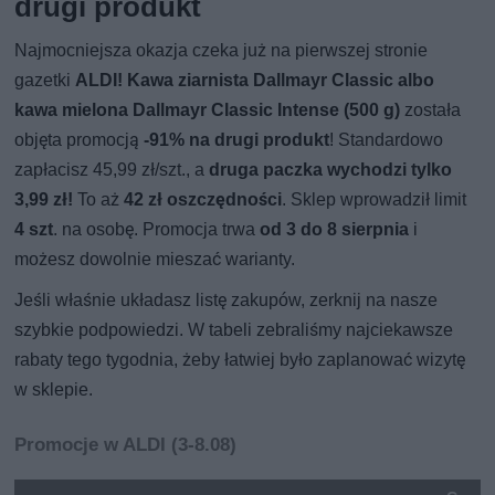
drugi produkt
Najmocniejsza okazja czeka już na pierwszej stronie
gazetki
ALDI!
Kawa ziarnista Dallmayr Classic albo
kawa mielona Dallmayr Classic Intense (500 g)
została
objęta promocją
-91% na drugi produkt
! Standardowo
zapłacisz 45,99 zł/szt., a
druga paczka wychodzi tylko
3,99 zł!
To aż
42 zł oszczędności
. Sklep wprowadził limit
4 szt
. na osobę. Promocja trwa
od 3 do 8 sierpnia
i
możesz dowolnie mieszać warianty.
Jeśli właśnie układasz listę zakupów, zerknij na nasze
szybkie podpowiedzi. W tabeli zebraliśmy najciekawsze
rabaty tego tygodnia, żeby łatwiej było zaplanować wizytę
w sklepie.
Promocje w ALDI (3-8.08)