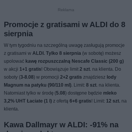
Promocje z gratisami w ALDI do 8
sierpnia
W tym tygodniu na szczególną uwagę zasługują promocje
z gratisami w
ALDI.
Tylko 8 sierpnia
(w sobotę) możesz
upolować
kawę rozpuszczalną Nescafe Classic (200 g)
w akcji
1+1 gratis
! Obowiązuje limit
2 szt
. na klienta. Do
soboty (
3-8.08
) w promocji
2+2 gratis
znajdziesz
lody
Magnum na patyku (90/110 ml)
. Limit:
8 szt
. na klienta.
Natomiast tylko w środę (
5.08
) dostępne będzie
mleko
3,2% UHT Łaciate (1 l)
z ofertą
6+6 gratis
! Limit:
12 szt.
na
klienta.
Kawa Dallmayr w ALDI: -91% na