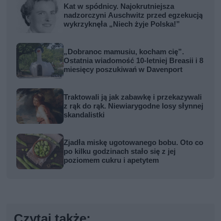
Kat w spódnicy. Najokrutniejsza
nadzorczyni Auschwitz przed egzekucją
wykrzyknęła „Niech żyje Polska!”
„Dobranoc mamusiu, kocham cię”.
Ostatnia wiadomość 10-letniej Breasii i 8
miesięcy poszukiwań w Davenport
Traktowali ją jak zabawkę i przekazywali
z rąk do rąk. Niewiarygodne losy słynnej
skandalistki
Zjadła miskę ugotowanego bobu. Oto co
po kilku godzinach stało się z jej
poziomem cukru i apetytem
Czytaj także: