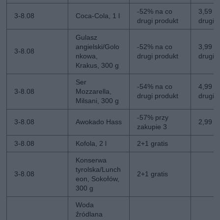
-52% na co
3,59 zł
3-8.08
Coca-Cola, 1 l
drugi produkt
drugi
Gulasz
angielski/Golo
-52% na co
3,99 zł
3-8.08
nkowa,
drugi produkt
drugi
Krakus, 300 g
Ser
-54% na co
4,99 zł
3-8.08
Mozzarella,
drugi produkt
drugi
Milsani, 300 g
-57% przy
3-8.08
Awokado Hass
2,99 zł
zakupie 3
3-8.08
Kofola, 2 l
2+1 gratis
Konserwa
tyrolska/Lunch
3-8.08
2+1 gratis
eon, Sokołów,
300 g
Woda
źródlana