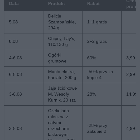
Cena
Data
Produkt
Rabat
promo
Delicje
5.08
Szampańskie,
1+1 gratis
294 g
Chipsy, Lay’s,
8.08
2+2 gratis
110/130 g
Ogórki
4-6.08
60%
3,99 zł
gruntowe
Masło ekstra,
-50% przy za
6-8.08
2,99 zł
Łaciate, 200 g
kupie 4
Jaja ściółkowe
3-8.08
M, Wesoły
28%
14,99 
Kurnik, 20 szt.
Czekolada
mleczna z
całymi
-28% przy
3-8.08
orzechami
4,99 zł
zakupie 2
laskowymi,