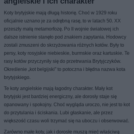
angielskie i ich charakter
Koty brytyjskie mają długą historię. Choć w 1929 roku
oficjalnie uznano je za odrębną rasę, to w latach 50. XX
przeszły małą metamorfozę. Po II wojnie światowej ich
dalsze istnienie stanęło pod znakiem zapytania. Hodowcy
zostali zmuszeni do skrzyżowania różnych kotów. Były to
persy, koty rosyjskie niebieskie, burmskie oraz kartuskie. Te
rasy kotów przyczyniły się do przetrwania Brytyjczyków.
Określenie „kot belgijski” to potoczna i błędna nazwa kota
brytyjskiego.
Te koty angielskie mają łagodny charakter. Mały kot
brytyjski jest bardziej energiczny, ale dorosły staje się
opanowany i spokojny. Choć wygląda uroczo, nie jest to kot
do przytulania i ściskania. Lubi głaskanie, ale przez
większość czasu woli trzymać się na uboczu i obserwować.
Zarówno małe koty, jak i dorosłe muszą mieć właściwą