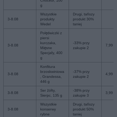
Choceur, 100
g
Wszystkie
Drugi, tańszy
3-8.08
produkty
produkt 30%
Wedel
taniej
Polędwiczki z
piersi
kurczaka,
-33% przy
3-8.08
7,99 z
Mięsne
zakupie 2
Specjały, 400
g
Konfitura
brzoskwiniowa
-37% przy
3-8.08
4,99 zł
, Grandessa,
zakupie 2
446 g
Ser żółty,
-38% przy
3-8.08
3,99 z
Sierpc, 135 g
zakupie 3
Wszystkie
Drugi, tańszy
3-8.08
konserwy
produkt 50%
rybne
taniej