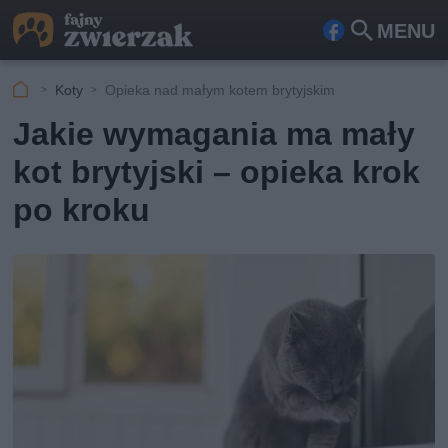
MENU
Fa
Szu
ceb
kaj
Koty
Opieka nad małym kotem brytyjskim
ook
Jakie wymagania ma mały
kot brytyjski – opieka krok
po kroku