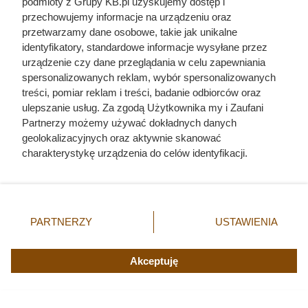
podmioty z Grupy KB.pl uzyskujemy dostęp i
Pizza mrożona
przechowujemy informacje na urządzeniu oraz
Feliciana, 315-
2+1 za 1 zł
przetwarzamy dane osobowe, takie jak unikalne
445 g
identyfikatory, standardowe informacje wysyłane przez
Warzywa na
urządzenie czy dane przeglądania w celu zapewniania
patelnię, do
spersonalizowanych reklam, wybór spersonalizowanych
piekarnika,
2+1 za 1 zł
treści, pomiar reklam i treści, badanie odbiorców oraz
mrożone,
ulepszanie usług. Za zgodą Użytkownika my i Zaufani
Frosta, 400 g
Partnerzy możemy używać dokładnych danych
Wszystkie
geolokalizacyjnych oraz aktywnie skanować
2+1 za 1 grosz
maślanki
charakterystykę urządzenia do celów identyfikacji.
Ponieważ cenimy Twoją prywatność, prosimy o zgodę na
Jogurt, kefir
korzystanie z tych technologii poprzez kliknięcie
do picia,
2+1 za 1 grosz
Activia, 270-
„Akceptuję”. Zgoda jest dobrowolna i zawsze możesz ją
280 g
zmienić/wycofać klikając przycisk ustawień prywatności
PARTNERZY
USTAWIENIA
znajdujący się w lewym dolnym rogu strony. Niektóre
Kabanosy
rodzaje przetwarzania danych nie wymagają zgody
Tarczyński
2+1 za 1 grosz
4,53 zł/szt.
6,11 zł
użytkownika, ale masz prawo sprzeciwić się takiemu
Exclusive, 105
Akceptuję
g
przetwarzaniu. Preferencje będą miały zastosowania tylko
na tej witrynie.
Oliwa extra