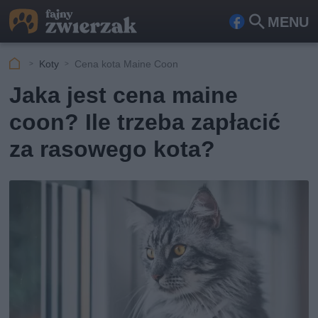
MENU
Fa
Szu
ceb
kaj
Koty
Cena kota Maine Coon
ook
Jaka jest cena maine
coon? Ile trzeba zapłacić
za rasowego kota?