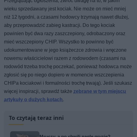
Przeglądając ogłoszenia, zwróć uwagę na to, w jakim
wieku sprzedawany jest kociak. Nie może on mieć mniej
niż 12 tygodni, a czasami hodowcy trzymają nawet dłużej,
aby przeprowadzić zabieg kastracji. Do tego kociak
powinien być dwa razy zaszczepiony, odrobaczony oraz
mieć wszczepiony CHIP. Wszystko to powinno być
udokumentowane w jego książeczce zdrowia i wręczone
nowemu właścicielowi razem z rodowodem (czasami na
rodowód trzeba trochę poczekać, ponieważ hodowca może
zgłosić się po niego dopiero w momencie wszczepienia
CHIPa kociakowi i formalności trochę trwają). Jeśli szukasz
więcej inspiracji, sprawdź także
zebrane w tym miejscu
artykuły o dużych kotach
.
To czytają teraz inni
Mruczy, a po chwili nagle gryzie?