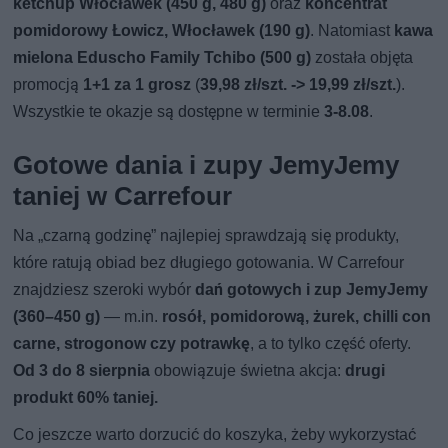
ketchup Włocławek (450 g, 480 g)
oraz
koncentrat
pomidorowy Łowicz, Włocławek (190 g)
. Natomiast
kawa
mielona Eduscho Family Tchibo (500 g)
została objęta
promocją
1+1 za 1 grosz
(
39,98 zł/szt. -> 19,99 zł/szt.
).
Wszystkie te okazje są dostępne w terminie
3-8.08
.
Gotowe dania i zupy JemyJemy
taniej w Carrefour
Na „czarną godzinę” najlepiej sprawdzają się produkty,
które ratują obiad bez długiego gotowania. W Carrefour
znajdziesz szeroki wybór
dań gotowych i zup JemyJemy
(360–450 g)
— m.in.
rosół, pomidorową, żurek, chilli con
carne, strogonow czy potrawkę
, a to tylko część oferty.
Od 3 do 8 sierpnia
obowiązuje świetna akcja:
drugi
produkt 60% taniej.
Co jeszcze warto dorzucić do koszyka, żeby wykorzystać