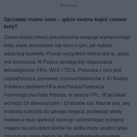
Sprzedaż maine coon – gdzie można kupić rasowe
koty?
Zanim rozpoczniesz poszukiwania swojego wymarzonego
kota, warto dowiedzieć się nieco o tym, jak wybrać
właściwą hodowlę. Przede wszystkim istotne jest to, gdzie
jest zrzeszona. W Polsce działają trzy organizacje
felinologiczne: FIFe, WCF i TICA. Pierwsza z nich jest
najważniejsza, ponieważ zrzesza hodowców z 41 krajów.
Polskim członkiem FIFe jest Polska Federacja
Felinologiczna Felis Polonia, w skrócie FPL. W jej skład
wchodzi 19 stowarzyszeń i 10 klubów ras. Ważne jest, aby
hodowla należała do takiego miejsca, ponieważ wtedy
hodowca musi spełniać wymogi i przestrzegać przepisy
mające na celu dobro kotów np. kotka może urodzić tylko
trzy razy w ciągu dwóch lat. Pseudohodowle nie mają