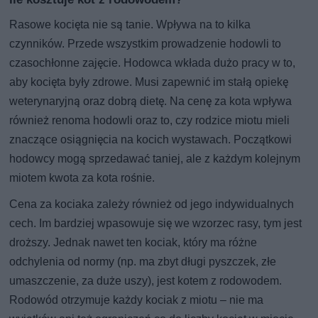
Rasowe kocięta nie są tanie. Wpływa na to kilka
czynników. Przede wszystkim prowadzenie hodowli to
czasochłonne zajęcie. Hodowca wkłada dużo pracy w to,
aby kocięta były zdrowe. Musi zapewnić im stałą opiekę
weterynaryjną oraz dobrą dietę. Na cenę za kota wpływa
również renoma hodowli oraz to, czy rodzice miotu mieli
znaczące osiągnięcia na kocich wystawach. Początkowi
hodowcy mogą sprzedawać taniej, ale z każdym kolejnym
miotem kwota za kota rośnie.
Cena za kociaka zależy również od jego indywidualnych
cech. Im bardziej wpasowuje się we wzorzec rasy, tym jest
droższy. Jednak nawet ten kociak, który ma różne
odchylenia od normy (np. ma zbyt długi pyszczek, złe
umaszczenie, za duże uszy), jest kotem z rodowodem.
Rodowód otrzymuje każdy kociak z miotu – nie ma