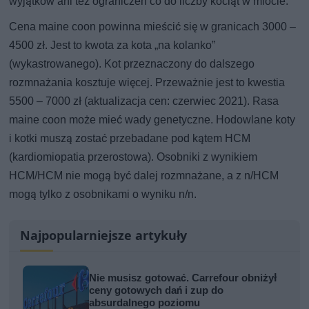
wyjątków ani też ograniczeń co do liczby kociąt w miocie.
Cena maine coon powinna mieścić się w granicach 3000 –
4500 zł. Jest to kwota za kota „na kolanko”
(wykastrowanego). Kot przeznaczony do dalszego
rozmnażania kosztuje więcej. Przeważnie jest to kwestia
5500 – 7000 zł (aktualizacja cen: czerwiec 2021). Rasa
maine coon może mieć wady genetyczne. Hodowlane koty
i kotki muszą zostać przebadane pod kątem HCM
(kardiomiopatia przerostowa). Osobniki z wynikiem
HCM/HCM nie mogą być dalej rozmnażane, a z n/HCM
mogą tylko z osobnikami o wyniku n/n.
Najpopularniejsze artykuły
Nie musisz gotować. Carrefour obniżył
ceny gotowych dań i zup do
absurdalnego poziomu