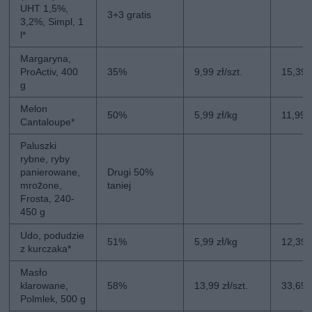
UHT 1,5%,
3+3 gratis
3,2%, Simpl, 1
l*
Margaryna,
ProActiv, 400
35%
9,99 zł/szt.
15,39 z
g
Melon
50%
5,99 zł/kg
11,99 
Cantaloupe*
Paluszki
rybne, ryby
panierowane,
Drugi 50%
mrożone,
taniej
Frosta, 240-
450 g
Udo, podudzie
51%
5,99 zł/kg
12,39 
z kurczaka*
Masło
klarowane,
58%
13,99 zł/szt.
33,69 z
Polmlek, 500 g