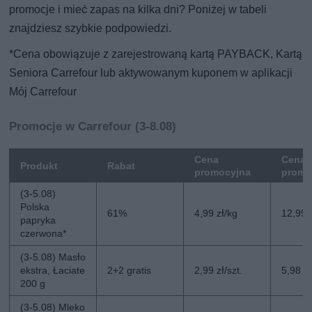
promocje i mieć zapas na kilka dni? Poniżej w tabeli
znajdziesz szybkie podpowiedzi.
*Cena obowiązuje z zarejestrowaną kartą PAYBACK, Kartą
Seniora Carrefour lub aktywowanym kuponem w aplikacji
Mój Carrefour
Promocje w Carrefour (3-8.08)
Cena
Cena 
Produkt
Rabat
promocyjna
promo
(3-5.08)
Polska
61%
4,99 zł/kg
12,99 
papryka
czerwona*
(3-5.08) Masło
ekstra, Łaciate
2+2 gratis
2,99 zł/szt.
5,98 zł
200 g
(3-5.08) Mleko