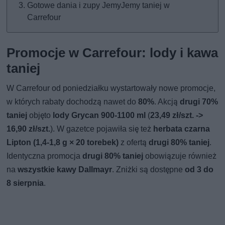
Gotowe dania i zupy JemyJemy taniej w
Carrefour
Promocje w Carrefour: lody i kawa
taniej
W Carrefour od poniedziałku wystartowały nowe promocje,
w których rabaty dochodzą nawet do
80%
. Akcją
drugi 70%
taniej
objęto
lody Grycan 900-1100 ml
(
23,49 zł/szt. ->
16,90 zł/szt.
). W gazetce pojawiła się też
herbata czarna
Lipton (1,4-1,8 g × 20 torebek)
z ofertą
drugi 80% taniej
.
Identyczna promocja
drugi 80% taniej
obowiązuje również
na
wszystkie kawy Dallmayr
. Zniżki są dostępne
od 3 do
8 sierpnia
.