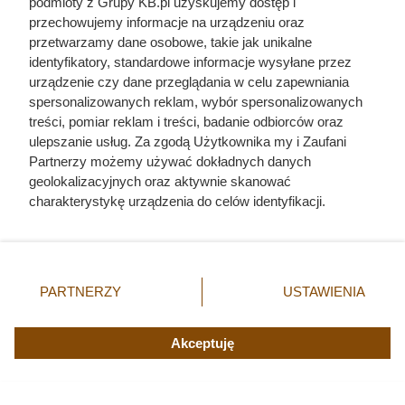
podmioty z Grupy KB.pl uzyskujemy dostęp i
przechowujemy informacje na urządzeniu oraz
Zginął z rąk kobiety, którą próbował zgwałcić.
przetwarzamy dane osobowe, takie jak unikalne
Historia polskiego władcy zaskakuje
identyfikatory, standardowe informacje wysyłane przez
urządzenie czy dane przeglądania w celu zapewniania
spersonalizowanych reklam, wybór spersonalizowanych
treści, pomiar reklam i treści, badanie odbiorców oraz
ulepszanie usług. Za zgodą Użytkownika my i Zaufani
Partnerzy możemy używać dokładnych danych
geolokalizacyjnych oraz aktywnie skanować
charakterystykę urządzenia do celów identyfikacji.
Ponieważ cenimy Twoją prywatność, prosimy o zgodę na
korzystanie z tych technologii poprzez kliknięcie
„Akceptuję”. Zgoda jest dobrowolna i zawsze możesz ją
zmienić/wycofać klikając przycisk ustawień prywatności
PARTNERZY
USTAWIENIA
znajdujący się w lewym dolnym rogu strony. Niektóre
rodzaje przetwarzania danych nie wymagają zgody
użytkownika, ale masz prawo sprzeciwić się takiemu
Akceptuję
przetwarzaniu. Preferencje będą miały zastosowania tylko
na tej witrynie.