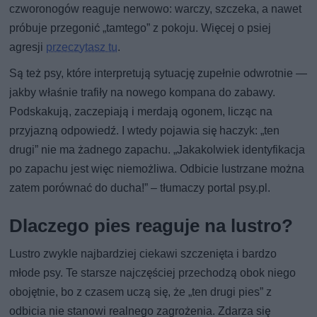
czworonogów reaguje nerwowo: warczy, szczeka, a nawet
próbuje przegonić „tamtego” z pokoju. Więcej o psiej
agresji
przeczytasz tu
.
Są też psy, które interpretują sytuację zupełnie odwrotnie —
jakby właśnie trafiły na nowego kompana do zabawy.
Podskakują, zaczepiają i merdają ogonem, licząc na
przyjazną odpowiedź. I wtedy pojawia się haczyk: „ten
drugi” nie ma żadnego zapachu. „Jakakolwiek identyfikacja
po zapachu jest więc niemożliwa. Odbicie lustrzane można
zatem porównać do ducha!” – tłumaczy portal psy.pl.
Dlaczego pies reaguje na lustro?
Lustro zwykle najbardziej ciekawi szczenięta i bardzo
młode psy. Te starsze najczęściej przechodzą obok niego
obojętnie, bo z czasem uczą się, że „ten drugi pies” z
odbicia nie stanowi realnego zagrożenia. Zdarza się