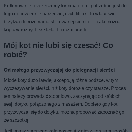
Kołtunów nie rozczeszemy furminatorem, potrzebne jest do
tego odpowiednie narzędzie, czyli filcak. To właściwie
brzytwa do rozcinania sfilcowanej sierści. Filcaki można
kupić w różnych kształtach i rozmiarach.
Mój kot nie lubi się czesać! Co
robić?
Od małego przyzwyczajaj do pielęgnacji sierści
Młode koty dużo łatwiej akceptują różne bodźce, w tym
wyczesywanie sierści, niż koty dorosłe czy starsze. Proces
ten należy prowadzić stopniowo, zaczynając od krótkich
sesji dotyku połączonego z masażem. Dopiero gdy kot
przyzwyczai się do dotyku, można próbować zapoznać go
ze szczotką.
Jeśli masz starszego kota postępuj z nim w ten sam sposób