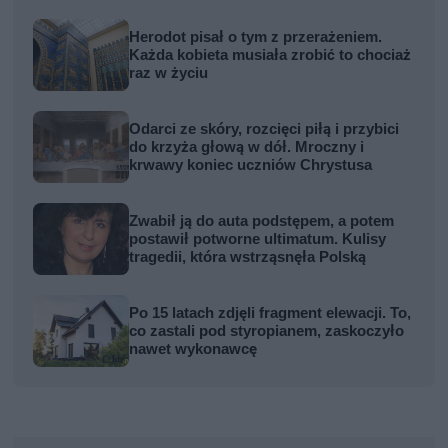
Herodot pisał o tym z przerażeniem.
Każda kobieta musiała zrobić to chociaż
raz w życiu
Odarci ze skóry, rozcięci piłą i przybici
do krzyża głową w dół. Mroczny i
krwawy koniec uczniów Chrystusa
Zwabił ją do auta podstępem, a potem
postawił potworne ultimatum. Kulisy
tragedii, która wstrząsnęła Polską
Po 15 latach zdjęli fragment elewacji. To,
co zastali pod styropianem, zaskoczyło
nawet wykonawcę