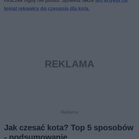
mruczek nigdy nie polubi. Sprawdź także
ten artykuł na
temat rękawicy do czesania dla kota
.
Jak czesać kota? Top 5 sposobów
- podsumowanie