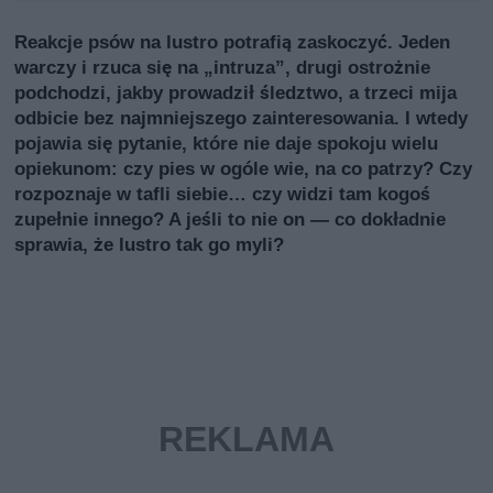
Reakcje psów na lustro potrafią zaskoczyć. Jeden
warczy i rzuca się na „intruzа”, drugi ostrożnie
podchodzi, jakby prowadził śledztwo, a trzeci mija
odbicie bez najmniejszego zainteresowania. I wtedy
pojawia się pytanie, które nie daje spokoju wielu
opiekunom: czy pies w ogóle wie, na co patrzy? Czy
rozpoznaje w tafli siebie… czy widzi tam kogoś
zupełnie innego? A jeśli to nie on — co dokładnie
sprawia, że lustro tak go myli?