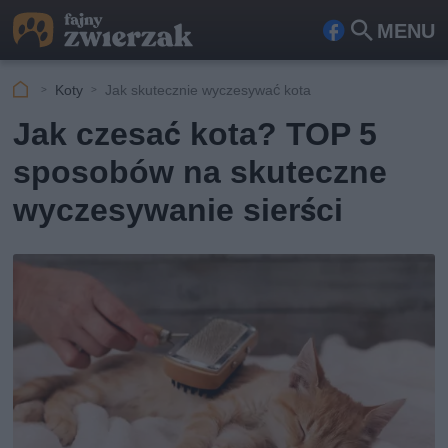
MENU
Fa
Szu
ceb
kaj
Koty
Jak skutecznie wyczesywać kota
ook
Jak czesać kota? TOP 5
sposobów na skuteczne
wyczesywanie sierści