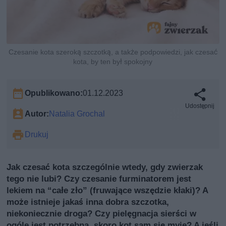
Czesanie kota szeroką szczotką, a także podpowiedzi, jak czesać
kota, by ten był spokojny
Opublikowano:
01.12.2023
Udostępnij
Autor:
Natalia Grochal
Drukuj
Jak czesać kota szczególnie wtedy, gdy zwierzak
tego nie lubi? Czy czesanie furminatorem jest
lekiem na “całe zło” (fruwające wszędzie kłaki)? A
może istnieje jakaś inna dobra szczotka,
niekoniecznie droga? Czy pielęgnacja sierści w
ogóle jest potrzebna, skoro kot sam się myje? A jeśli