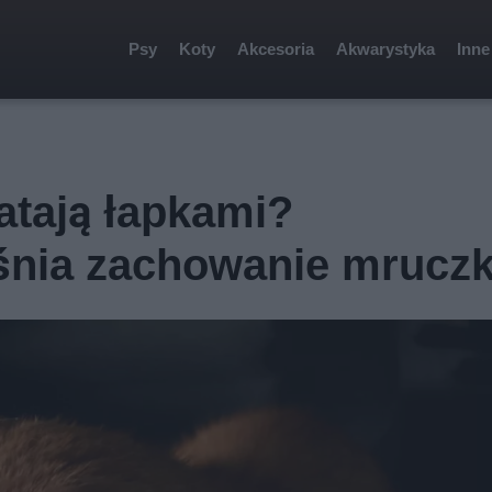
Psy
Koty
Akcesoria
Akwarystyka
Inne
atają łapkami?
śnia zachowanie mrucz