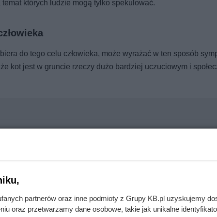
 temat których ludzie mogą tylko spekulować.
człowieka
biera do tego celu człowieka, może wyrażać w ten sposób symp
 że kot jest w gruncie rzeczy dużo bardziej uczuciowym i społe
emny kąt? Wyjaśnienie kota nie ma nic wspólnego z duchami
iku,
To może być groźna choroba skóry!
fanych partnerów oraz inne podmioty z Grupy KB.pl uzyskujemy do
niu oraz przetwarzamy dane osobowe, takie jak unikalne identyfikat