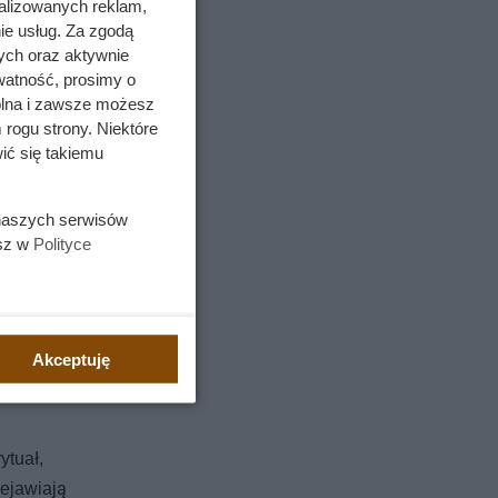
alizowanych reklam,
ie usług. Za zgodą
ych oraz aktywnie
watność, prosimy o
wolna i zawsze możesz
 rogu strony. Niektóre
ić się takiemu
 naszych serwisów
esz w
Polityce
Akceptuję
ytuał,
zejawiają