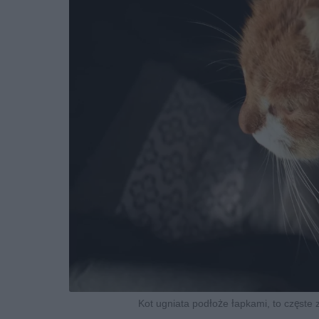
Kot ugniata podłoże łapkami, to częst