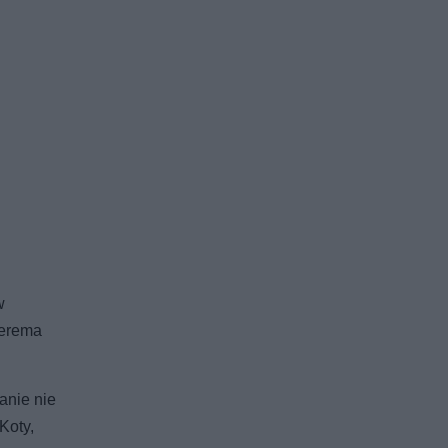
w
terema
anie nie
Koty,