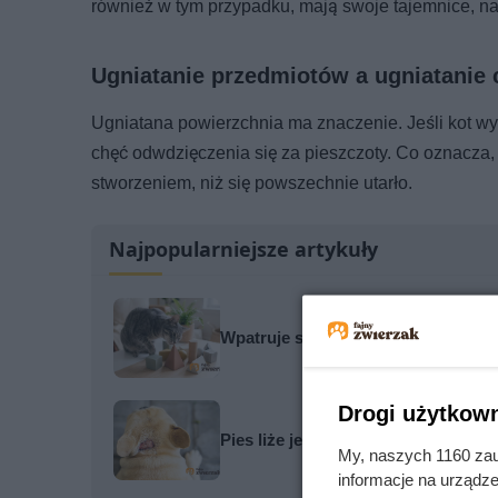
również w tym przypadku, mają swoje tajemnice, na
Ugniatanie przedmiotów a ugniatanie 
Ugniatana powierzchnia ma znaczenie. Jeśli kot wy
chęć odwdzięczenia się za pieszczoty. Co oznacza,
stworzeniem, niż się powszechnie utarło.
Najpopularniejsze artykuły
Wpatruje się w pustą ścianę lub ci
Drogi użytkown
Pies liże jedno miejsce na ciele? 
My, naszych 1160 zau
informacje na urządze