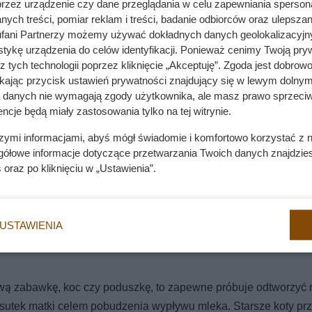
przez urządzenie czy dane przeglądania w celu zapewniania sperson
ych treści, pomiar reklam i treści, badanie odbiorców oraz ulepszan
fani Partnerzy możemy używać dokładnych danych geolokalizacyjn
tykę urządzenia do celów identyfikacji. Ponieważ cenimy Twoją pry
z tych technologii poprzez kliknięcie „Akceptuję”. Zgoda jest dobro
ikając przycisk ustawień prywatności znajdujący się w lewym dolnym
a danych nie wymagają zgody użytkownika, ale masz prawo sprzeciw
ncje będą miały zastosowania tylko na tej witrynie.
szymi informacjami, abyś mógł świadomie i komfortowo korzystać z
gółowe informacje dotyczące przetwarzania Twoich danych znajdzi
s
oraz po kliknięciu w „Ustawienia”.
USTAWIENIA
ową zabawkę, koc czy poduszkę, to zapewne próbuje odtworzyć r
ą sutek matki celem pobudzenia wypływu mleka. Starsze koty pr