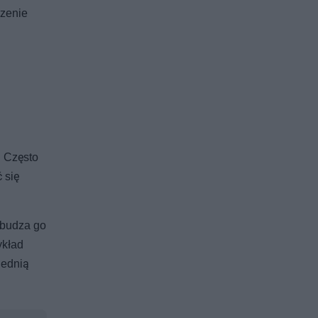
rzenie
. Często
 się
pobudza go
ykład
iednią