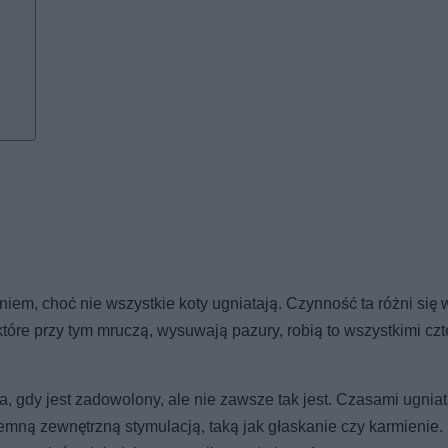
em, choć nie wszystkie koty ugniatają. Czynność ta różni się 
ektóre przy tym mruczą, wysuwają pazury, robią to wszystkimi cz
, gdy jest zadowolony, ale nie zawsze tak jest. Czasami ugniat
jemną zewnętrzną stymulacją, taką jak głaskanie czy karmienie. 