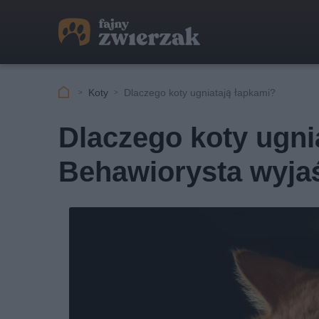
Koty
Dlaczego koty ugniatają łapkami?
Dlaczego koty ugni
Behawiorysta wyja