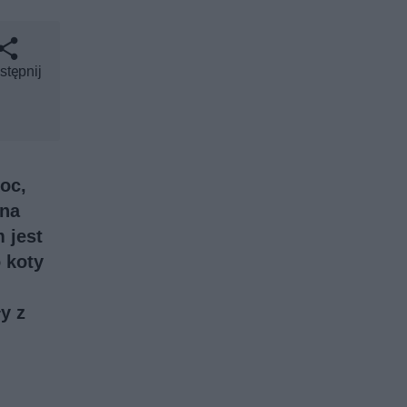
stępnij
oc,
 na
 jest
 koty
y z