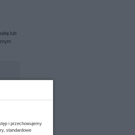
atię lub
cznym
stęp i przechowujemy
ory, standardowe