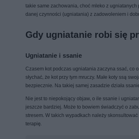
takie same zachowania, choć mleko z ugniatanych 
danej czynności (ugniatania) z zadowoleniem i d
Gdy ugniatanie robi się
Ugniatanie i ssanie
Czasem kot podczas ugniatania zaczyna ssać, co oz
słychać, że kot przy tym mruczy. Małe koty ssą swoją
bezpiecznie. Na takiej samej zasadzie działa ssanie
Nie jest to niepokojący objaw, o ile ssanie i ugniat
jeszcze bardziej. Może to bowiem świadczyć o za
stresem. W takich wypadkach należy skonsultować 
terapię.