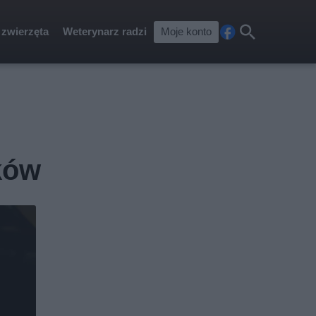
 zwierzęta
Weterynarz radzi
Moje konto
Fa
Szu
ceb
kaj
ook
ków