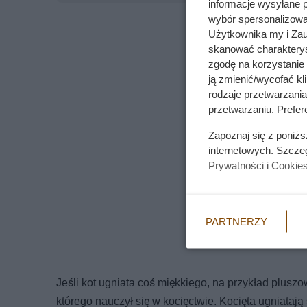
informacje wysyłane 
wybór spersonalizowan
Użytkownika my i Zau
skanować charakterys
zgodę na korzystanie 
ją zmienić/wycofać kl
rodzaje przetwarzani
przetwarzaniu. Prefere
Zapoznaj się z poniż
internetowych. Szcze
Prywatności i Cookie
PARTNERZY
Jeśli kot ugniata coś miękkiego, na przykład plusz
którego nauczył się w kocięctwie. Kocięta ugniataj