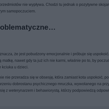
przedmiotów nie wypływa. Chodzi tu jednak o pozytywne skoja
obrym samopoczuciem.
 problematyczne…
nacza, że jest pobudzony emocjonalnie i próbuje się uspokoić
 matkę, nawet gdy ta już ich nie karmi, właśnie po to, by poczuć
 kciuka u dzieci.
anie nie przeradza się w obsesję, która zamiast kota uspokoić, 
burzeniu dobrostanu psychicznego mruczka, wywołanego na prz
się z weterynarzem i behawiorystą, którzy podpowiedzą odpow