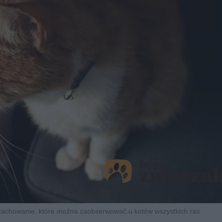
e zachowanie, które można zaobserwować u kotów wszystkich ras