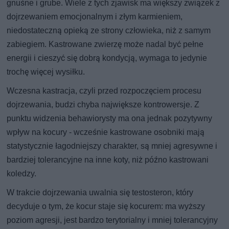
gnuśne i grube. Wiele z tych zjawisk ma większy związek z
dojrzewaniem emocjonalnym i złym karmieniem,
niedostateczną opieką ze strony człowieka, niż z samym
zabiegiem. Kastrowane zwierzę może nadal być pełne
energii i cieszyć się dobrą kondycją, wymaga to jedynie
trochę więcej wysiłku.
Wczesna kastracja, czyli przed rozpoczęciem procesu
dojrzewania, budzi chyba największe kontrowersje. Z
punktu widzenia behawiorysty ma ona jednak pozytywny
wpływ na kocury - wcześnie kastrowane osobniki mają
statystycznie łagodniejszy charakter, są mniej agresywne i
bardziej tolerancyjne na inne koty, niż późno kastrowani
koledzy.
W trakcie dojrzewania uwalnia się testosteron, który
decyduje o tym, że kocur staje się kocurem: ma wyższy
poziom agresji, jest bardzo terytorialny i mniej tolerancyjny