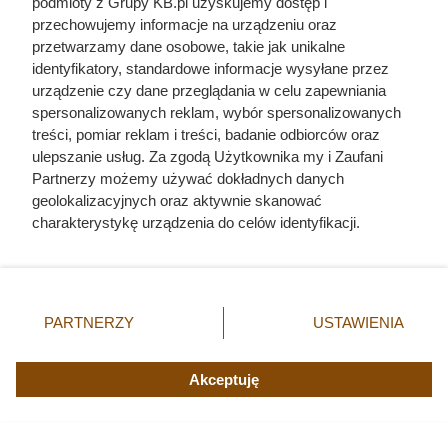
podmioty z Grupy KB.pl uzyskujemy dostęp i
przechowujemy informacje na urządzeniu oraz
przetwarzamy dane osobowe, takie jak unikalne
identyfikatory, standardowe informacje wysyłane przez
urządzenie czy dane przeglądania w celu zapewniania
spersonalizowanych reklam, wybór spersonalizowanych
treści, pomiar reklam i treści, badanie odbiorców oraz
ulepszanie usług. Za zgodą Użytkownika my i Zaufani
Partnerzy możemy używać dokładnych danych
geolokalizacyjnych oraz aktywnie skanować
Czytaj także:
charakterystykę urządzenia do celów identyfikacji.
Ponieważ cenimy Twoją prywatność, prosimy o zgodę na
Odarci ze skóry, rozcięci piłą i przybici do krzyża
korzystanie z tych technologii poprzez kliknięcie
głową w dół. Mroczny i krwawy koniec uczniów
„Akceptuję”. Zgoda jest dobrowolna i zawsze możesz ją
Chrystusa
zmienić/wycofać klikając przycisk ustawień prywatności
PARTNERZY
USTAWIENIA
znajdujący się w lewym dolnym rogu strony. Niektóre
rodzaje przetwarzania danych nie wymagają zgody
Panel fotowoltaiczny ma 500 W, ale na dachu
użytkownika, ale masz prawo sprzeciwić się takiemu
Akceptuję
rzadko tyle osiąga. Ten parametr wyjaśnia
przetwarzaniu. Preferencje będą miały zastosowania tylko
dlaczego
na tej witrynie.