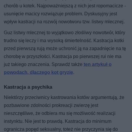
chorób u kotek. Najpoważniejszą z nich jest ropomacicze -
usunięcie macicy rozwiązuje problem. Dyskusyjny jest
wpływ kastracji na rozwój nowotworu tzw. listwy mlecznej.
Guz listwy mlecznej to wyjątkowo złośliwy nowotwór, który
trudno się leczy i ma wysoką śmiertelność. Kastracja kotki
przed pierwszą rują może uchronić ją na zapadnięcie na tę
chorobę w przyszłości. Kastracja po pierwszej rui nie ma
już takiego znaczenia. Sprawdź także
ten artykuł o
powodach, dlaczego kot gryzie
.
Kastracja a psychika
Niektórzy przeciwnicy kastrowania kotów argumentują, że
pozbawione zdolności prokreacji zwierzę jest
nieszczęśliwe, że odbiera mu się możliwość realizacji
instynktu. Nie jest to prawdą. Kastracja do minimum
ogranicza popęd seksualny, toteż nie przyczynia się do