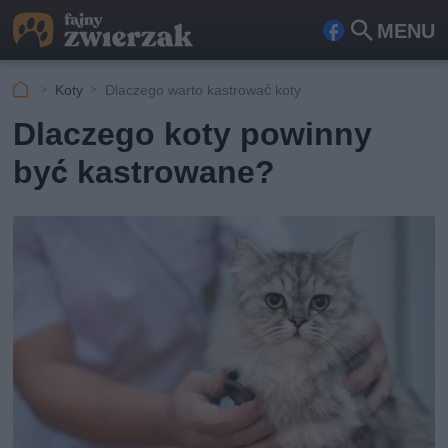
MENU
Fa
Szu
ceb
kaj
Koty
Dlaczego warto kastrować koty
ook
Dlaczego koty powinny
być kastrowane?