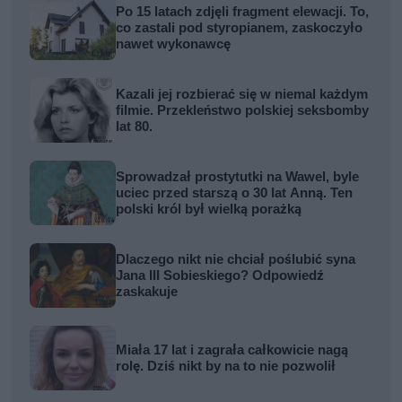
Po 15 latach zdjęli fragment elewacji. To,
co zastali pod styropianem, zaskoczyło
nawet wykonawcę
Kazali jej rozbierać się w niemal każdym
filmie. Przekleństwo polskiej seksbomby
lat 80.
Sprowadzał prostytutki na Wawel, byle
uciec przed starszą o 30 lat Anną. Ten
polski król był wielką porażką
Dlaczego nikt nie chciał poślubić syna
Jana III Sobieskiego? Odpowiedź
zaskakuje
Miała 17 lat i zagrała całkowicie nagą
rolę. Dziś nikt by na to nie pozwolił