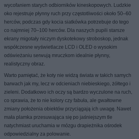
wycofaniem starych odbiorników kineskopowych. Ludzkie
oko rejestruje płynny ruch przy częstotliwości około 50–60
herców, podczas gdy kocia siatkówka potrzebuje do tego
co najmniej 70–100 herców. Dla naszych pupili starsze
ekrany migotały niczym dyskotekowy stroboskop, jednak
współczesne wyświetlacze LCD i OLED o wysokim
odświeżaniu serwują mruczkom idealnie płynny,
realistyczny obraz.
Warto pamiętać, że koty nie widzą świata w takich samych
barwach jak my, lecz w odcieniach niebieskiego, żółtego i
zieleni. Dodatkowo ich oczy są bardzo wyczulone na ruch,
co sprawia, że to nie kolory czy fabuła, ale gwałtowne
zmiany położenia obiektów przyciągają ich uwagę. Nawet
mała plamka przesuwająca się po jaśniejszym tle
natychmiast uruchamia w mózgu drapieżnika ośrodek
odpowiedzialny za polowanie.