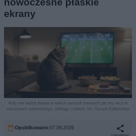
nowoczesne płaskie
ekrany
Koty nie widzą świata w takich samych barwach jak my, lecz w
odcieniach niebieskiego, żółtego i zieleni, fot. Guram Ediberidze
Opublikowano:
07.08.2026
Udostępnij