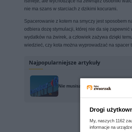
istnieje, ale wychodzące na zewnątrz osobniki wal
nie ma szans w starciach z dzikimi kocurami.
Spacerowanie z kotem na smyczy jest sposobem na
odbiera dozę stymulacji, której nie da się zapewni
wydatków na żwirek, a człowiek zażywa dzięki temu 
wiedzieć, czy kota można wyprowadzać na spacer to
Najpopularniejsze artykuły
Nie musisz gotować. Carrefour obn
Drogi użytkown
My, naszych 1162 zau
informacje na urządze