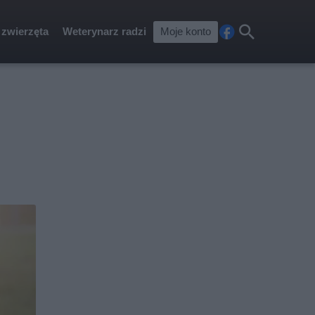
 zwierzęta
Weterynarz radzi
Moje konto
Fa
Szu
ceb
kaj
ook