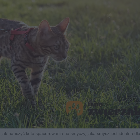
ak nauczyć kota spacerowania na smyczy, jaka smycz jest idealna dla