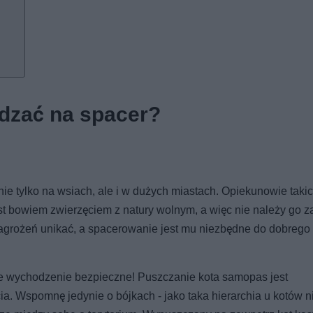
dzać na spacer?
ie tylko na wsiach, ale i w dużych miastach. Opiekunowie taki
est bowiem zwierzęciem z natury wolnym, a więc nie należy go 
 zagrożeń unikać, a spacerowanie jest mu niezbędne do dobrego
le wychodzenie bezpieczne! Puszczanie kota samopas jest
ia. Wspomnę jedynie o bójkach - jako taka hierarchia u kotów n