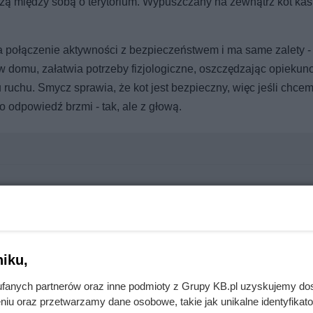
czą między sobą o terytorium. Wypuszczany na zewnątrz kot ka
 połączenie aktywności z bezpieczeństwem i ma same zalety -
ć w domu, załatwia potrzeby fizjologiczne, oszczędzając opiekun
ruchu. Smycz sprawia, że kot jest bezpieczny, więc jeśli chce
 odpowiedź brzmi - tak, ale z głową.
iżył ceny gotowych dań i zup do absurdalnego poziomu
iku,
fanych partnerów oraz inne podmioty z Grupy KB.pl uzyskujemy do
niu oraz przetwarzamy dane osobowe, takie jak unikalne identyfikat