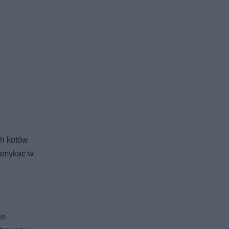
ch kotów
zamykać w
ie