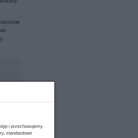
strowany
 zwierzak
owi
my
stęp i przechowujemy
ory, standardowe