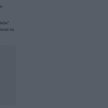
ie
ików”.
bierać na