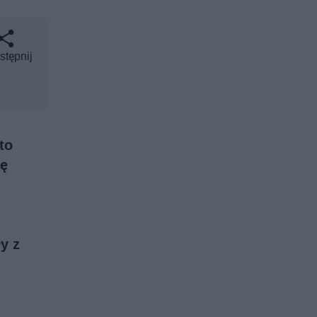
stępnij
to
ię
y z