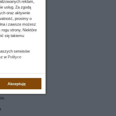
alizowanych reklam,
ie usług. Za zgodą
ych oraz aktywnie
watność, prosimy o
wolna i zawsze możesz
 rogu strony. Niektóre
ić się takiemu
 naszych serwisów
esz w
Polityce
Akceptuję
ak zwykła
ie.
a