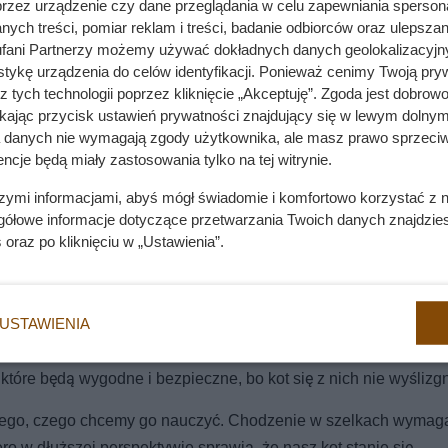
przez urządzenie czy dane przeglądania w celu zapewniania sperson
ych treści, pomiar reklam i treści, badanie odbiorców oraz ulepszan
fani Partnerzy możemy używać dokładnych danych geolokalizacyjn
tykę urządzenia do celów identyfikacji. Ponieważ cenimy Twoją pry
z tych technologii poprzez kliknięcie „Akceptuję”. Zgoda jest dobro
ikając przycisk ustawień prywatności znajdujący się w lewym dolnym
a danych nie wymagają zgody użytkownika, ale masz prawo sprzeciw
ncje będą miały zastosowania tylko na tej witrynie.
szymi informacjami, abyś mógł świadomie i komfortowo korzystać z
gółowe informacje dotyczące przetwarzania Twoich danych znajdzi
s
oraz po kliknięciu w „Ustawienia”.
myczy?
USTAWIENIA
odpowiednie szelki. Sprzęt dla psów się nie nadaje, podobnie j
które będą wygodne i bezpieczne, bo kot się z nich nie wyślizgn
 tego, czego chcemy go nauczyć. Chodzenie w szelkach wymag
o w dłuższej perspektywie sprawią, że nasz kot stanie się