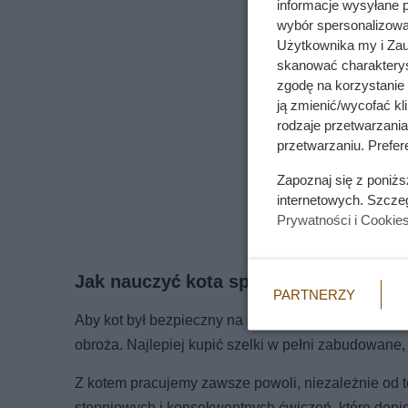
informacje wysyłane 
wybór spersonalizowan
Użytkownika my i Zau
skanować charakterys
zgodę na korzystanie 
ją zmienić/wycofać kl
rodzaje przetwarzani
przetwarzaniu. Prefere
Zapoznaj się z poniż
internetowych. Szcze
Prywatności i Cookie
Jak nauczyć kota spacerowania na s
PARTNERZY
Aby kot był bezpieczny na spacerze, trzeba dobrać 
obroża. Najlepiej kupić szelki w pełni zabudowane, 
Z kotem pracujemy zawsze powoli, niezależnie od
stopniowych i konsekwentnych ćwiczeń, które dopier