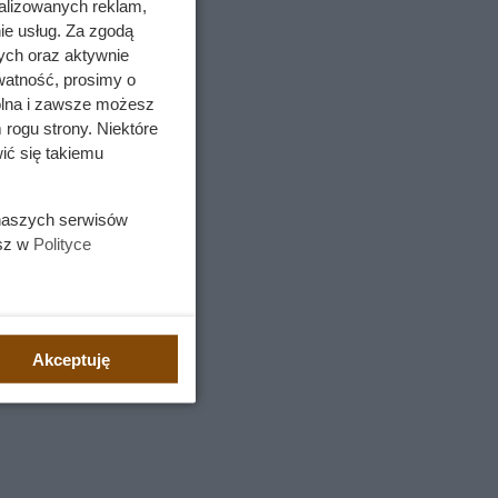
alizowanych reklam,
ie usług. Za zgodą
ych oraz aktywnie
watność, prosimy o
wolna i zawsze możesz
 rogu strony. Niektóre
ić się takiemu
 naszych serwisów
esz w
Polityce
iędzy
Akceptuję
otnie