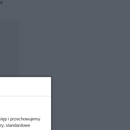
ia
stęp i przechowujemy
ory, standardowe