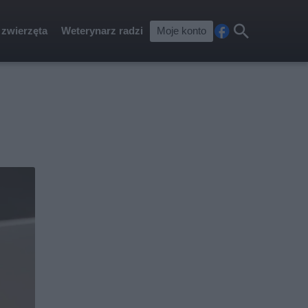
 zwierzęta
Weterynarz radzi
Moje konto
Fa
Szu
ceb
kaj
ook