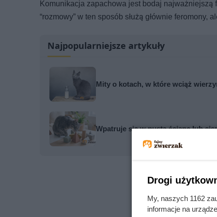
Komunikacja zapachowa jest bodaj najważniejszą f
“rozmowy” w ten sposób służą głównie feromony, al
Najpopularniejsze artykuły
Mity o kotach, w które wciąż wierzy
Wpatruje się w pustą ścianę lub ci
Drogi użytkown
My, naszych 1162 zau
informacje na urządze