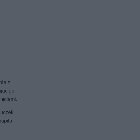
nie z
ając go
ięciami.
ruczek
pupila