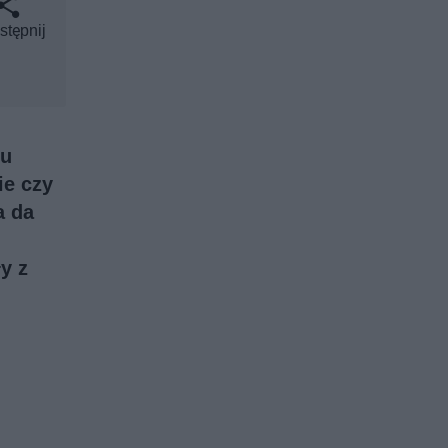
stępnij
lu
ie czy
a da
y z