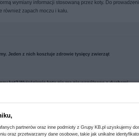
ormą wymiany informacji stosowaną przez koty. Do prowadzen
e również zapach moczu i kału.
my. Jeden z nich kosztuje zdrowie tysięcy zwierząt
emny kąt? Wyjaśnienie kota nie ma nic wspólnego z duchami
iku,
fanych partnerów oraz inne podmioty z Grupy KB.pl uzyskujemy do
niu oraz przetwarzamy dane osobowe, takie jak unikalne identyfikat