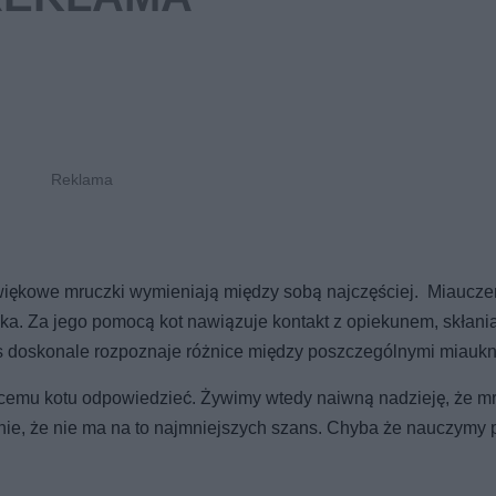
źwiękowe mruczki wymieniają między sobą najczęściej. Miaucze
eka. Za jego pomocą kot nawiązuje kontakt z opiekunem, skłani
as doskonale rozpoznaje różnice między poszczególnymi miaukn
cemu kotu odpowiedzieć. Żywimy wtedy naiwną nadzieję, że m
ie, że nie ma na to najmniejszych szans. Chyba że nauczymy 