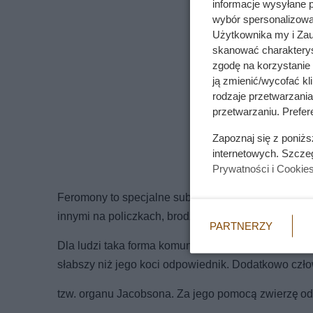
informacje wysyłane 
wybór spersonalizowan
Użytkownika my i Zau
skanować charakterys
zgodę na korzystanie 
ją zmienić/wycofać kl
rodzaje przetwarzani
przetwarzaniu. Prefere
Zapoznaj się z poniż
internetowych. Szcze
Prywatności i Cookie
Feromony to specjalne substancje produkowane prz
innymi na policzkach, brodzie i u nasady ogona.
PARTNERZY
Dla ludzi taka forma komunikacji jest najmniej dos
słabszy niż jego koci odpowiednik. Dodatkowo czło
tzw. organu Jacobsona. Za jego pomocą zwierzę odc