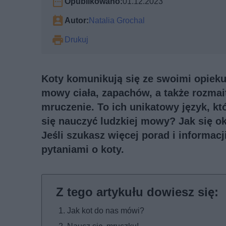
Opublikowano:
01.12.2023
Autor:
Natalia Grochal
Drukuj
Koty komunikują się ze swoimi opiekun
mowy ciała, zapachów, a także rozmai
mruczenie. To ich unikatowy język, któ
się nauczyć ludzkiej mowy? Jak się o
Jeśli szukasz więcej porad i informac
pytaniami o koty
.
Jak kot do nas mówi?