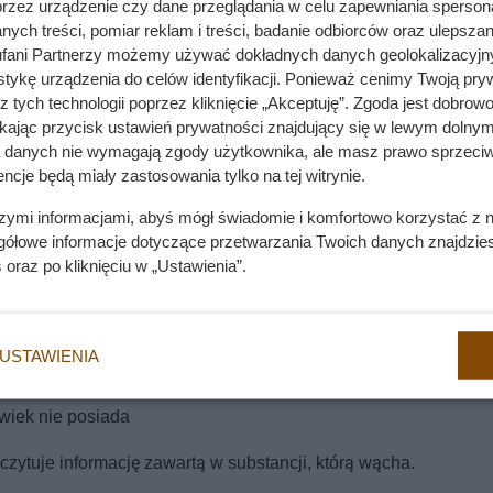
przez urządzenie czy dane przeglądania w celu zapewniania sperson
ych treści, pomiar reklam i treści, badanie odbiorców oraz ulepszan
fani Partnerzy możemy używać dokładnych danych geolokalizacyjn
tykę urządzenia do celów identyfikacji. Ponieważ cenimy Twoją pry
z tych technologii poprzez kliknięcie „Akceptuję”. Zgoda jest dobro
ikając przycisk ustawień prywatności znajdujący się w lewym dolnym
a danych nie wymagają zgody użytkownika, ale masz prawo sprzeciw
ncje będą miały zastosowania tylko na tej witrynie.
szymi informacjami, abyś mógł świadomie i komfortowo korzystać z
gółowe informacje dotyczące przetwarzania Twoich danych znajdzi
s
oraz po kliknięciu w „Ustawienia”.
ez gruczoły rozmieszczone na różnych częściach ciała kota, m
USTAWIENIA
tępna i zrozumiała. Zmysł powonienia
homo sapiens
jest wielokr
wiek nie posiada
zytuje informację zawartą w substancji, którą wącha.