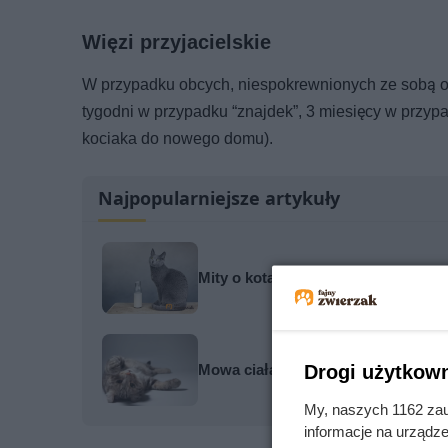
Więzi przyjacielskie
W przypadku obcych, niespokrewnionych ze sobą oso
tygodni w przypadku “znajdek”, 3 miesięcy w przy
kociaka do nowego domu).
Najpopularniejsze artykuły
Mity o kotach, w które wciąż wierzy
Drogi użytkown
Mowa ciała kota. Jak odczytać emo
My, naszych 1162 zau
informacje na urządze