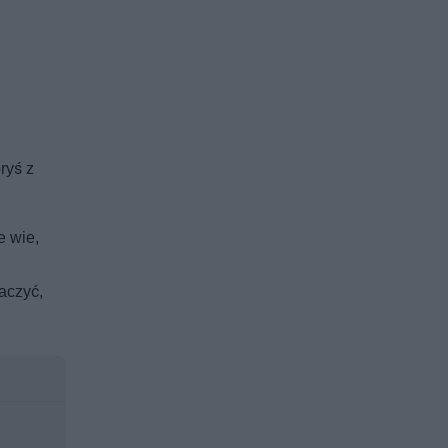
ryś z
e wie,
baczyć,