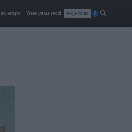
 zwierzęta
Weterynarz radzi
Moje konto
Fa
Szu
ceb
kaj
ook