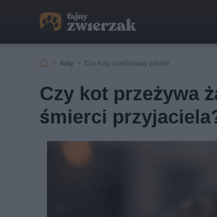
Koty
Czy koty przeżywają żałobę
Czy kot przeżywa ż
śmierci przyjaciela