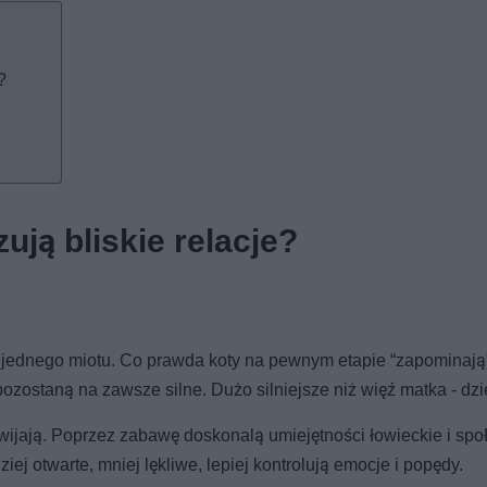
?
ują bliskie relacje?
 jednego miotu. Co prawda koty na pewnym etapie “zapominają
ozostaną na zawsze silne. Dużo silniejsze niż więź matka - dzi
wijają. Poprzez zabawę doskonalą umiejętności łowieckie i spo
j otwarte, mniej lękliwe, lepiej kontrolują emocje i popędy.