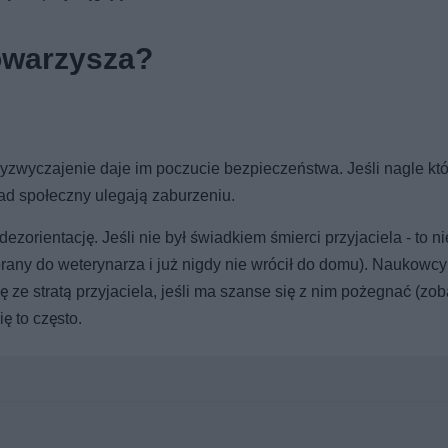
towarzysza?
zyzwyczajenie daje im poczucie bezpieczeństwa. Jeśli nagle któ
ład społeczny ulegają zaburzeniu.
ezorientację. Jeśli nie był świadkiem śmierci przyjaciela - to ni
abrany do weterynarza i już nigdy nie wrócił do domu). Naukowcy
ę ze stratą przyjaciela, jeśli ma szanse się z nim pożegnać (zo
ę to często.