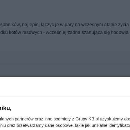
bników, najlepiej łączyć je w pary na wczesnym etapie życia 
padku kotów rasowych - wcześniej żadna szanująca się hodowla
my. Jeden z nich kosztuje zdrowie tysięcy zwierząt
iku,
cje swojego pupila?
fanych partnerów oraz inne podmioty z Grupy KB.pl uzyskujemy do
niu oraz przetwarzamy dane osobowe, takie jak unikalne identyfikat