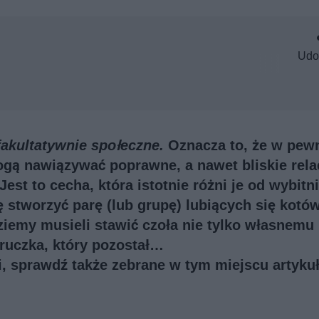
Udo
fakultatywnie społeczne.
Oznacza to, że w pew
ogą nawiązywać poprawne, a nawet bliskie rela
st to cecha, która istotnie różni je od wybitn
 stworzyć parę (lub grupę) lubiących się kotó
ziemy musieli stawić czoła nie tylko własnemu
mruczka, który pozostał…
ji, sprawdź także
zebrane w tym miejscu artykuł