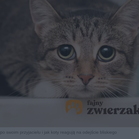
o swoim przyjacielu i jak koty reagują na odejście bliskiego