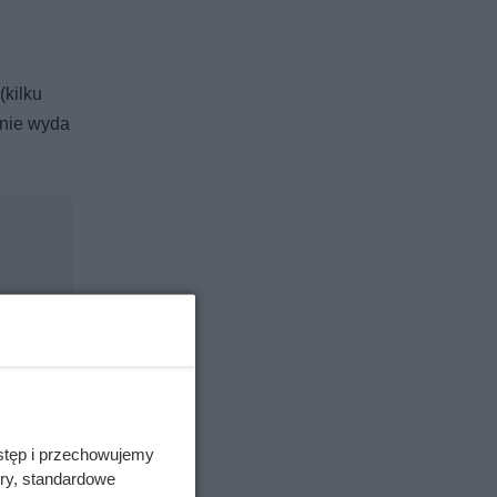
(kilku
 nie wyda
stęp i przechowujemy
ory, standardowe