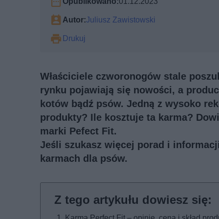
Opublikowano:
01.12.2023
Autor:
Juliusz Zawistowski
Drukuj
Właściciele czworonogów stale poszuk
rynku pojawiają się nowości, a produc
kotów bądź psów. Jedną z wysoko rek
produkty? Ile kosztuje ta karma? Dowi
marki Pefect Fit.
Jeśli szukasz więcej porad i informac
karmach dla psów
.
Karma Perfect Fit – opinie, cena i skład pro