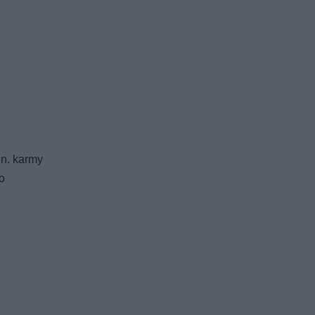
in. karmy
o