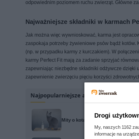
odpowiednim poziomem ruchu zwierząt. Główne zasad
Najważniejsze składniki w karmach Per
Jak można więc wywnioskować, karma jest opracowa
zaspokaja potrzeby żywieniowe psów bądź kotów. 
(np. w przypadku karmy z kurczakiem). W połączeniu
karmy Perfect Fit mają za zadanie sprzyjać równowa
zapewniając niezbędne składniki odżywcze dzięki un
zapewnienie zwierzęciu pięciu korzyści zdrowotnyc
Najpopularniejsze artykuły
Drogi użytkown
Mity o kotach, w które wciąż wierzy
My, naszych 1162 zau
informacje na urządze