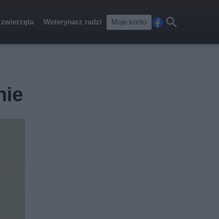
 zwierzęta
Weterynarz radzi
Moje konto
Fa
Szu
ceb
kaj
ook
nie