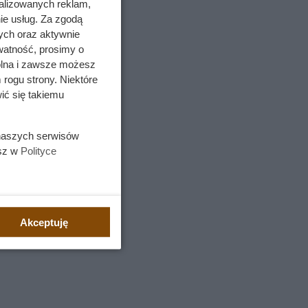
alizowanych reklam,
ie usług. Za zgodą
ych oraz aktywnie
watność, prosimy o
wolna i zawsze możesz
 rogu strony. Niektóre
ić się takiemu
 naszych serwisów
esz w
Polityce
Akceptuję