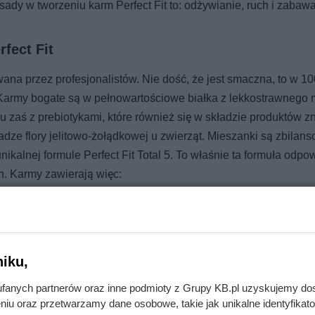
y w tworzeniu karm Perfect Fit to: odżywianie, ruch i zabawa
fect Fit
na przez profesjonalistów. Nie dość, że jest smaczna, to w 1
Karmy bogate są w pełnowartościowe białka z lekkostrawnego 
 zaś z prebiotykami, które również się w składzie produktów zn
dze flory jelitowo-żołądkowej u zwierząt. Mieszanki są zbilan
ikalnej formule Perfect Fit Total 5. To właśnie ta formuła odpo
h. Karmy zawierają więc:
iku,
my. Jeden z nich kosztuje zdrowie tysięcy zwierząt
fanych partnerów oraz inne podmioty z Grupy KB.pl uzyskujemy do
niu oraz przetwarzamy dane osobowe, takie jak unikalne identyfikat