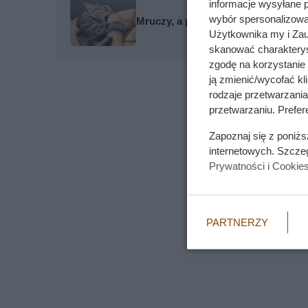
informacje wysyłane 
wybór spersonalizowan
Mruczy, a po chwili nagle gryzie?
Użytkownika my i Zau
skanować charakterys
zgodę na korzystanie 
ją zmienić/wycofać kl
rodzaje przetwarzani
przetwarzaniu. Prefere
Zapoznaj się z poniż
internetowych. Szcze
Prywatności i Cookie
PARTNERZY