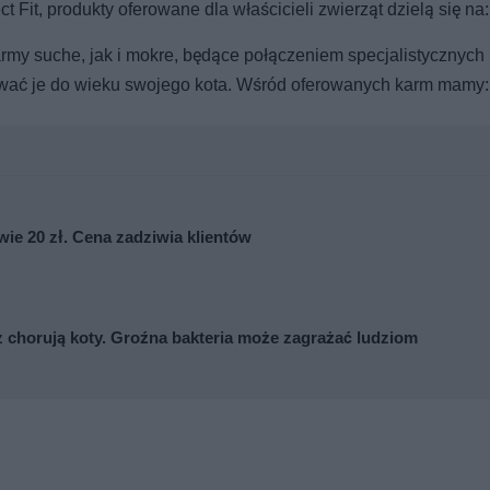
 Fit, produkty oferowane dla właścicieli zwierząt dzielą się na:
army suche, jak i mokre, będące połączeniem specjalistycznych
wać je do wieku swojego kota. Wśród oferowanych karm mamy:
wie 20 zł. Cena zadziwia klientów
z chorują koty. Groźna bakteria może zagrażać ludziom