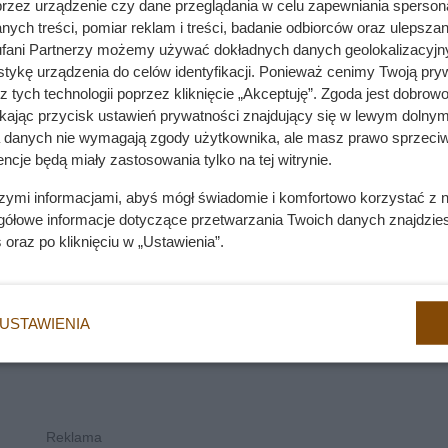
przez urządzenie czy dane przeglądania w celu zapewniania sperson
ych treści, pomiar reklam i treści, badanie odbiorców oraz ulepszan
 Behawioryści ostrzegają przed popularnym błędem
fani Partnerzy możemy używać dokładnych danych geolokalizacyjn
tykę urządzenia do celów identyfikacji. Ponieważ cenimy Twoją pry
z tych technologii poprzez kliknięcie „Akceptuję”. Zgoda jest dobro
ikając przycisk ustawień prywatności znajdujący się w lewym dolnym
a danych nie wymagają zgody użytkownika, ale masz prawo sprzeciw
ncje będą miały zastosowania tylko na tej witrynie.
szymi informacjami, abyś mógł świadomie i komfortowo korzystać z
gółowe informacje dotyczące przetwarzania Twoich danych znajdzi
s
oraz po kliknięciu w „Ustawienia”.
USTAWIENIA