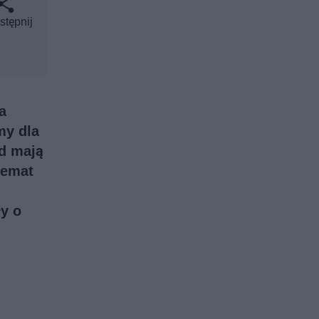
stępnij
a
my dla
d mają
temat
y o