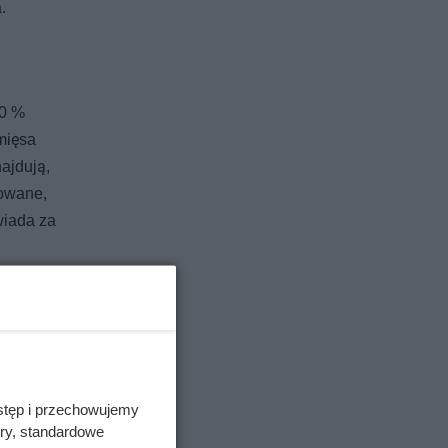
.
00 %
mięsa
ajdują,
sowane,
wiada za
stęp i przechowujemy
ory, standardowe