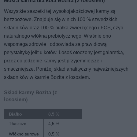
Mokra karma dla kota Bozita (z łososiem)
Wszystkie saszetki tej wysokojakościowej karmy są
bezzbożowe. Znajduje się w nich 100 % szwedzkich
składników oraz 100 % białka zwierzęcego i FOS, czyli
naturalnego włókna prebiotycznego. Właśnie ono
wspomaga zdrowie i odpowiada za prawidłową
perystaltykę jelit u kotów. Łosoś otoczony jest galaretką,
przez co jedzenie karmy jest przyjemniejsze i
smaczniejsze. Poniżej skład analityczny najważniejszych
składników w karmie Bozita z łososiem.
Skład karmy Bozita (z
łososiem)
Białko
8,5 %
Tłuszcze
4,5 %
Włókno surowe
0,5 %