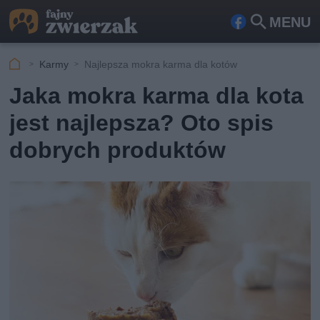
MENU
Fa
Szu
ceb
kaj
Karmy
Najlepsza mokra karma dla kotów
ook
Jaka mokra karma dla kota
jest najlepsza? Oto spis
dobrych produktów