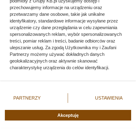
podmioty z Grupy KB.pl uzyskujemy dostęp i
przechowujemy informacje na urządzeniu oraz
Rozumienie wyżej opisanego zachowania pozwala
przetwarzamy dane osobowe, takie jak unikalne
budować głębszą więź z czworonogiem opartą na
identyfikatory, standardowe informacje wysyłane przez
szacunku do jego gatunkowych potrzeb. Zamiast odpychać
urządzenie czy dane przeglądania w celu zapewniania
kota, warto przyjąć ten gest jako komplement i spokojnie
spersonalizowanych reklam, wybór spersonalizowanych
treści, pomiar reklam i treści, badanie odbiorców oraz
pogłaskać futrzaka po grzbiecie, wzmacniając poczucie
ulepszanie usług. Za zgodą Użytkownika my i Zaufani
bezpieczeństwa. Behawioryści podkreślają, że im lepiej
Partnerzy możemy używać dokładnych danych
poznamy naturę naszych mruczków, tym łatwiej
geolokalizacyjnych oraz aktywnie skanować
wyeliminujemy potencjalne problemy wynikające z błędnej
charakterystykę urządzenia do celów identyfikacji.
interpretacji ich intencji.
Ponieważ cenimy Twoją prywatność, prosimy o zgodę na
korzystanie z tych technologii poprzez kliknięcie
„Akceptuję”. Zgoda jest dobrowolna i zawsze możesz ją
zmienić/wycofać klikając przycisk ustawień prywatności
PARTNERZY
USTAWIENIA
znajdujący się w lewym dolnym rogu strony. Niektóre
rodzaje przetwarzania danych nie wymagają zgody
użytkownika, ale masz prawo sprzeciwić się takiemu
Akceptuję
przetwarzaniu. Preferencje będą miały zastosowania tylko
na tej witrynie.