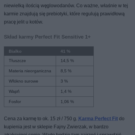
niewielką ilością węglowodanów. Co ważne, właśnie w tej
karmie znajdują się prebiotyki, które regulują prawidłową
pracę jelit u kotów.
Skład karmy Perfect Fit Sensitive 1+
Białko
41 %
Tłuszcze
14,5 %
Materia nieorganiczna
8,5 %
Włókno surowe
3 %
Wapń
1,4 %
Fosfor
1,06 %
Cena za karmę to ok. 15 zł / 750 g.
Karma Perfect Fit
do
kupienia jest w sklepie Fajny Zwierzak, w bardzo
atrakcyjnej cenie. Warto będzie tam zajrzeć i sprawdzić