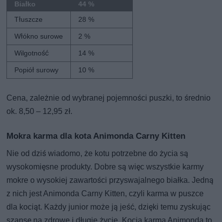
Białko
44 %
Tłuszcze
28 %
Włókno surowe
2 %
Wilgotność
14 %
Popiół surowy
10 %
Cena, zależnie od wybranej pojemności puszki, to średnio
ok. 8,50 – 12,95 zł.
Mokra karma dla kota Animonda Carny Kitten
Nie od dziś wiadomo, że kotu potrzebne do życia są
wysokomięsne produkty. Dobre są więc wszystkie karmy
mokre o wysokiej zawartości przyswajalnego białka. Jedną
z nich jest Animonda Carny Kitten, czyli karma w puszce
dla kociąt. Każdy junior może ją jeść, dzięki temu zyskując
szansę na zdrowe i długie życie. Kocia karma Animonda to