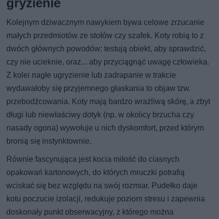
gryzienie
Kolejnym dziwacznym nawykiem bywa celowe zrzucanie
małych przedmiotów ze stołów czy szafek. Koty robią to z
dwóch głównych powodów: testują obiekt, aby sprawdzić,
czy nie ucieknie, oraz... aby przyciągnąć uwagę człowieka.
Z kolei nagłe ugryzienie lub zadrapanie w trakcie
wydawałoby się przyjemnego głaskania to objaw tzw.
przebodźcowania. Koty mają bardzo wrażliwą skórę, a zbyt
długi lub niewłaściwy dotyk (np. w okolicy brzucha czy
nasady ogona) wywołuje u nich dyskomfort, przed którym
bronią się instynktownie.
Równie fascynująca jest kocia miłość do ciasnych
opakowań kartonowych, do których mruczki potrafią
wciskać się bez względu na swój rozmiar. Pudełko daje
kotu poczucie izolacji, redukuje poziom stresu i zapewnia
doskonały punkt obserwacyjny, z którego można