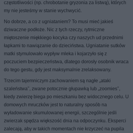
częstotliwości (np. chrobotanie gryzonia za listwą), których
my nie jesteśmy w stanie wychwycić.
No dobrze, a co z ugniataniem? To musi mieć jakieś
dziwaczne podłoże. Nic z tych rzeczy, rytmiczne
miętoszenie miękkiego kocyka czy naszych ud przednimi
łapkami to nawiązanie do dzieciństwa. Ugniatanie sutków
matki stymulowało wypływ mleka i kojarzyło się z
poczuciem bezpieczeństwa, dlatego dorosły osobnik wraca
do tego gestu, gdy jest maksymalnie zrelaksowany.
Trzecim tajemniczym zachowaniem są nagłe „ataki
szaleństwa", zwane potocznie głupawką lub „zoomies",
kiedy zwierzę biega po mieszkaniu bez widocznego celu. U
domowych mruczków jest to naturalny sposób na
wyładowanie skumulowanej energii, szczególnie jeśli
zwierzak spędza większość dnia na odpoczynku. Eksperci
zalecają, aby w takich momentach nie krzyczeć na pupila