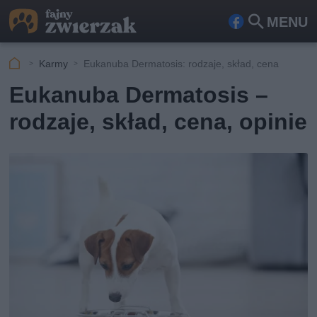
MENU
Fa
Szu
ceb
kaj
Karmy
Eukanuba Dermatosis: rodzaje, skład, cena
ook
Eukanuba Dermatosis –
rodzaje, skład, cena, opinie