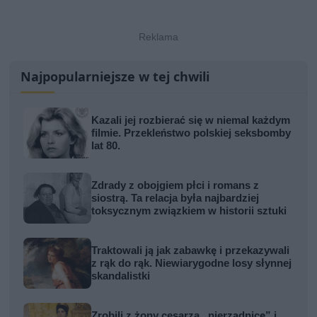
Najpopularniejsze w tej chwili
Kazali jej rozbierać się w niemal każdym
filmie. Przekleństwo polskiej seksbomby
lat 80.
Zdrady z obojgiem płci i romans z
siostrą. Ta relacja była najbardziej
toksycznym związkiem w historii sztuki
Traktowali ją jak zabawkę i przekazywali
z rąk do rąk. Niewiarygodne losy słynnej
skandalistki
Zrobili z żony cesarza „nierządnicę” i