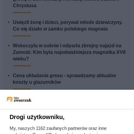
Chrystusa
Uwięził żonę i dzieci, porywał młode dziewczyny.
Co się działo w zamku polskiego magnata
Wskoczyła w suknie i odparła zbrojny najazd na
Zamość. Kim była najodważniejsza magnatka XVII
wieku?
Cena układania gresu - sprawdzamy aktualne
koszty u glazurników
Herodot pisał o tym z przerażeniem. Każda
kobieta musiała zrobić to chociaż raz w życiu
Drogi użytkowniku,
My, naszych 1162 zaufanych partnerów oraz inne