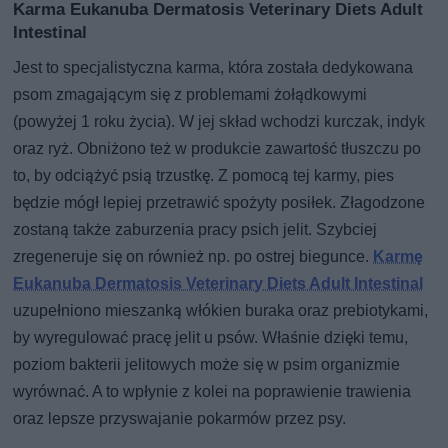
Karma Eukanuba Dermatosis Veterinary Diets Adult
Intestinal
Jest to specjalistyczna karma, która została dedykowana
psom zmagającym się z problemami żołądkowymi
(powyżej 1 roku życia). W jej skład wchodzi kurczak, indyk
oraz ryż. Obniżono też w produkcie zawartość tłuszczu po
to, by odciążyć psią trzustkę. Z pomocą tej karmy, pies
będzie mógł lepiej przetrawić spożyty posiłek. Złagodzone
zostaną także zaburzenia pracy psich jelit. Szybciej
zregeneruje się on również np. po ostrej biegunce.
Karmę
Eukanuba Dermatosis Veterinary Diets Adult Intestinal
uzupełniono mieszanką włókien buraka oraz prebiotykami,
by wyregulować pracę jelit u psów. Właśnie dzięki temu,
poziom bakterii jelitowych może się w psim organizmie
wyrównać. A to wpłynie z kolei na poprawienie trawienia
oraz lepsze przyswajanie pokarmów przez psy.