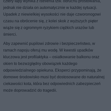
cztery łapy wynika z istnienia tzw. odruchu prostowania,
jednak nie działa on automatycznie w każdej sytuacji.
Upadek z niewielkiej wysokości nie daje czworonogowi
czasu na obrócenie się, z kolei skok z wyższych pięter
wiąże się z ogromnym ryzykiem ciężkich urazów lub
śmierci.
Aby zapewnić pupilowi zdrowie i bezpieczeństwo, w
ramach napoju oferuj mu wodę. W kwestii upadków
kluczowa jest profilaktyka – osiatkowanie balkonu oraz
okien to bezwzględny obowiązek każdego
odpowiedzialnego opiekuna. Eksperci przypominają, że
domowe środowisko musi być dostosowane do naturalnej
ciekawości kota, która bez odpowiednich zabezpieczeń
może doprowadzić do tragedii.