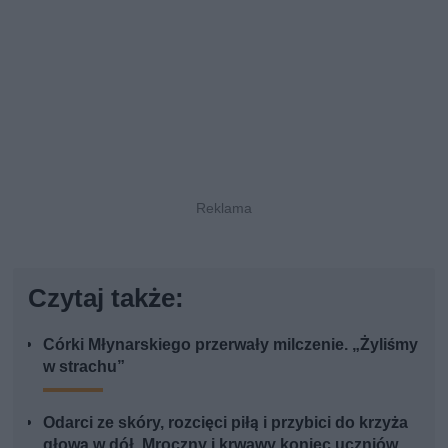
Czytaj także:
Córki Młynarskiego przerwały milczenie. „Żyliśmy
w strachu”
Odarci ze skóry, rozcięci piłą i przybici do krzyża
głową w dół. Mroczny i krwawy koniec uczniów