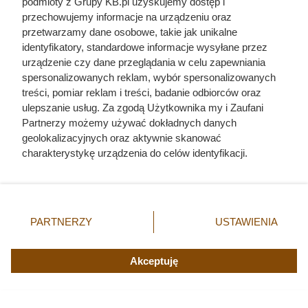
podmioty z Grupy KB.pl uzyskujemy dostęp i
przechowujemy informacje na urządzeniu oraz
przetwarzamy dane osobowe, takie jak unikalne
identyfikatory, standardowe informacje wysyłane przez
urządzenie czy dane przeglądania w celu zapewniania
spersonalizowanych reklam, wybór spersonalizowanych
treści, pomiar reklam i treści, badanie odbiorców oraz
ulepszanie usług. Za zgodą Użytkownika my i Zaufani
Partnerzy możemy używać dokładnych danych
geolokalizacyjnych oraz aktywnie skanować
charakterystykę urządzenia do celów identyfikacji.
Ponieważ cenimy Twoją prywatność, prosimy o zgodę na
korzystanie z tych technologii poprzez kliknięcie
„Akceptuję”. Zgoda jest dobrowolna i zawsze możesz ją
Doprowadził do śmierci większej
zmienić/wycofać klikając przycisk ustawień prywatności
PARTNERZY
USTAWIENIA
liczby ludzi niż Hitler i Stalin
znajdujący się w lewym dolnym rogu strony. Niektóre
rodzaje przetwarzania danych nie wymagają zgody
razem wzięci. Mimo to czczą go
użytkownika, ale masz prawo sprzeciwić się takiemu
Akceptuję
jako bohatera
przetwarzaniu. Preferencje będą miały zastosowania tylko
na tej witrynie.