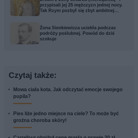
przypisali jej 25 mężczyzn jednej nocy.
Tak Rzym pozbył się zbyt ambitnej
kobiety
Żona Sienkiewicza uciekła podczas
podróży poślubnej. Powód do dziś
szokuje
Czytaj także:
Mowa ciała kota. Jak odczytać emocje swojego
pupila?
Pies liże jedno miejsce na ciele? To może być
groźna choroba skóry!
Carrefour obniżył cenę masła o prawie 20 zł.