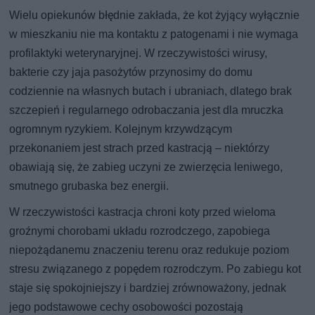
Wielu opiekunów błędnie zakłada, że kot żyjący wyłącznie
w mieszkaniu nie ma kontaktu z patogenami i nie wymaga
profilaktyki weterynaryjnej. W rzeczywistości wirusy,
bakterie czy jaja pasożytów przynosimy do domu
codziennie na własnych butach i ubraniach, dlatego brak
szczepień i regularnego odrobaczania jest dla mruczka
ogromnym ryzykiem. Kolejnym krzywdzącym
przekonaniem jest strach przed kastracją – niektórzy
obawiają się, że zabieg uczyni ze zwierzęcia leniwego,
smutnego grubaska bez energii.
W rzeczywistości kastracja chroni koty przed wieloma
groźnymi chorobami układu rozrodczego, zapobiega
niepożądanemu znaczeniu terenu oraz redukuje poziom
stresu związanego z popędem rozrodczym. Po zabiegu kot
staje się spokojniejszy i bardziej zrównoważony, jednak
jego podstawowe cechy osobowości pozostają