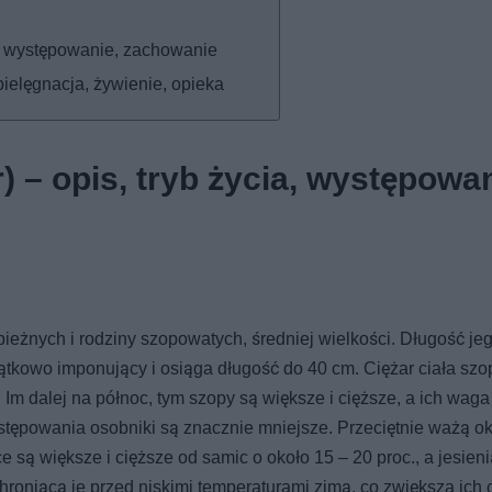
ia, występowanie, zachowanie
ielęgnacja, żywienie, opieka
) – opis, tryb życia, występowan
apieżnych i rodziny szopowatych, średniej wielkości. Długość jeg
jątkowo imponujący i osiąga długość do 40 cm. Ciężar ciała szo
. Im dalej na północ, tym szopy są większe i cięższe, a ich wag
tępowania osobniki są znacznie mniejsze. Przeciętnie ważą ok
e są większe i cięższe od samic o około 15 – 20 proc., a jesieni
roniącą je przed niskimi temperaturami zimą, co zwiększa ich c