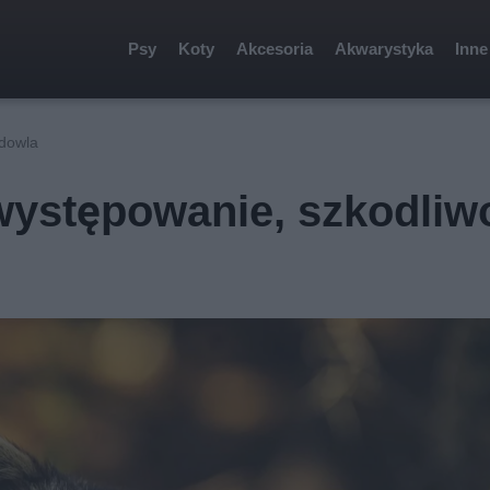
Psy
Koty
Akcesoria
Akwarystyka
Inne
odowla
 występowanie, szkodliw