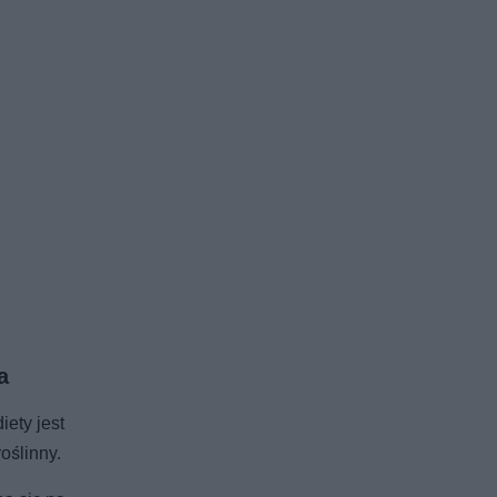
a
ety jest
oślinny.