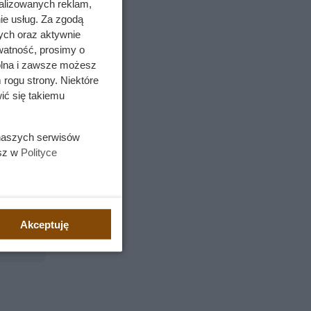
alizowanych reklam,
ów
ie usług. Za zgodą
 na
ych oraz aktywnie
ego wieku
watność, prosimy o
wolna i zawsze możesz
 rogu strony. Niektóre
ić się takiemu
 naszych serwisów
esz w
Polityce
całą
Akceptuję