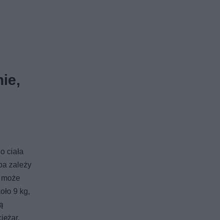
ie,
o ciała
pa zależy
a może
oło 9 kg,
ą
iężar.