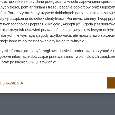
przez urządzenie czy dane przeglądania w celu zapewniania sperson
puje jako zwierzę dzikie, całkowicie zaadaptowane do warunk
ych treści, pomiar reklam i treści, badanie odbiorców oraz ulepszan
aturze. Prowadzi nocny tryb życia. Długość życia szopa pracza
fani Partnerzy możemy używać dokładnych danych geolokalizacyjn
dożywają kilkunastu lat, zdarzają się osobniki starsze. Podobn
tykę urządzenia do celów identyfikacji. Ponieważ cenimy Twoją pry
 lat.
z tych technologii poprzez kliknięcie „Akceptuję”. Zgoda jest dobro
ikając przycisk ustawień prywatności znajdujący się w lewym dolnym
a danych nie wymagają zgody użytkownika, ale masz prawo sprzeciw
ncje będą miały zastosowania tylko na tej witrynie.
szymi informacjami, abyś mógł świadomie i komfortowo korzystać z
gółowe informacje dotyczące przetwarzania Twoich danych znajdzi
ęką. Koty pokochały dopiero nowoczesne płaskie ekrany
s
oraz po kliknięciu w „Ustawienia”.
dzić za nim krok w krok. Prawda o zachowaniu kota zszokowała 
USTAWIENIA