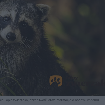
ie i opis zwierzaka, szkodliwość oraz informacje o hodowli w domu