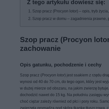
Szop pracz (Procyon lotor) – opis, tryb życ
Szop pracz w domu – zagadnienia prawne, p
Szop pracz (Procyon lotor
zachowanie
Opis gatunku, pochodzenie i cechy
Szop pracz (
Procyon lotor
) jest ssakiem z rzędu dr
wynosi od 40 do 70 cm, do tego ogon, który jest wy
w dużej mierze od obszaru, na jakim zwierzę bytuje
dochodzić nawet do 15 kg. Na południu zasięgu wys
choć ciężar zależy również od płci i pory roku. Samc
zwierzęta gromadzą pod skórą tkankę tłuszczową, ch