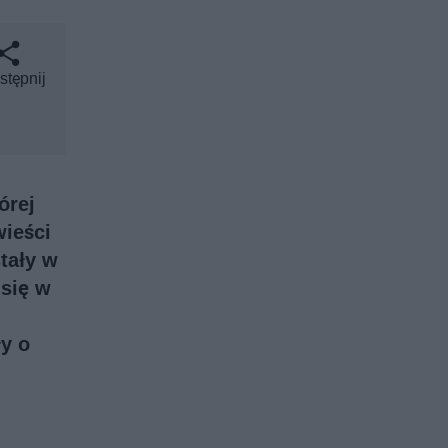
stępnij
órej
ieści
tały w
się w
y o