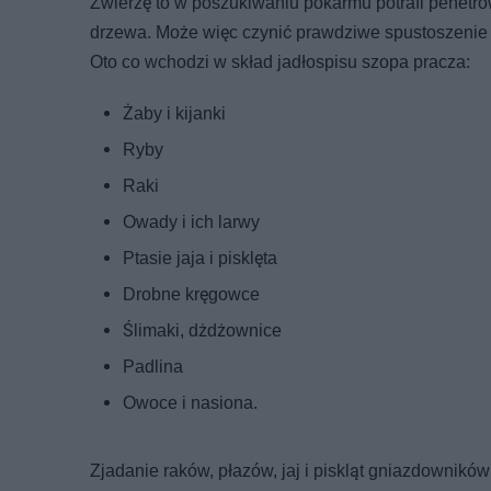
Zwierzę to w poszukiwaniu pokarmu potrafi penetrow
drzewa. Może więc czynić prawdziwe spustoszenie 
Oto co wchodzi w skład jadłospisu szopa pracza:
Żaby i kijanki
Ryby
Raki
Owady i ich larwy
Ptasie jaja i pisklęta
Drobne kręgowce
Ślimaki, dżdżownice
Padlina
Owoce i nasiona.
Zjadanie raków, płazów, jaj i piskląt gniazdownik