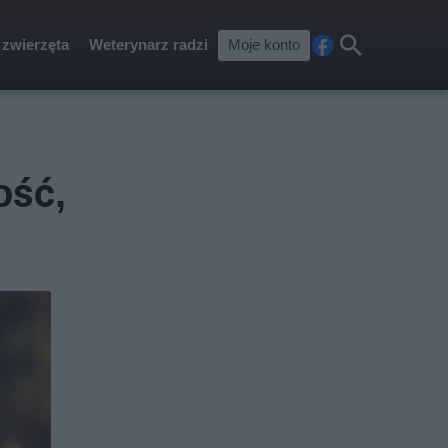
 zwierzęta
Weterynarz radzi
Moje konto
Fa
Szu
ceb
kaj
ook
ość,