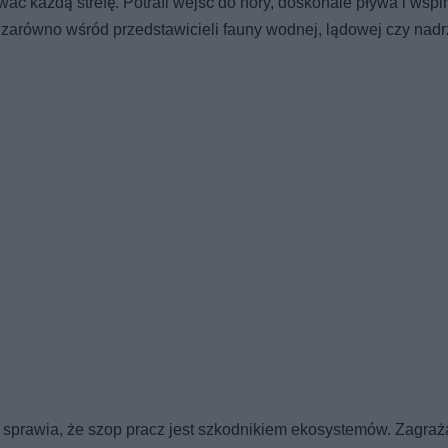
ać każdą strefę. Potrafi wejść do nory, doskonale pływa i wspi
zarówno wśród przedstawicieli fauny wodnej, lądowej czy nad
ów sprawia, że szop pracz jest szkodnikiem ekosystemów. Zagraż