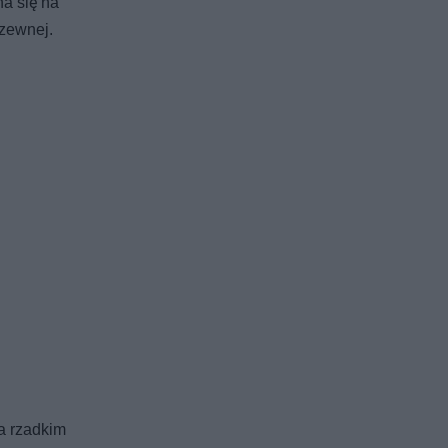
na się na
rzewnej.
a rzadkim