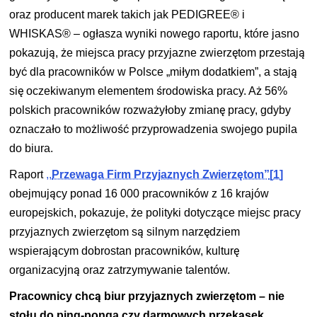
oraz producent marek takich jak PEDIGREE® i
WHISKAS® – ogłasza wyniki nowego raportu, które jasno
pokazują, że miejsca pracy przyjazne zwierzętom przestają
być dla pracowników w Polsce „miłym dodatkiem”, a stają
się oczekiwanym elementem środowiska pracy. Aż 56%
polskich pracowników rozważyłoby zmianę pracy, gdyby
oznaczało to możliwość przyprowadzenia swojego pupila
do biura.
Raport
,,
Przewaga Firm Przyjaznych Zwierzętom”
[1]
obejmujący ponad 16 000 pracowników z 16 krajów
europejskich, pokazuje, że polityki dotyczące miejsc pracy
przyjaznych zwierzętom są silnym narzędziem
wspierającym dobrostan pracowników, kulturę
organizacyjną oraz zatrzymywanie talentów.
Pracownicy chc
ą
biur przyjaznych zwierz
ę
tom – nie
stołu do ping-ponga czy darmowych przek
ą
sek