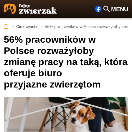
MENU
Fa
Szu
ceb
kaj
Ciekawostki
56% pracowników w Polsce rozważyłoby zmianę 
ook
56% pracowników w
Polsce rozważyłoby
zmianę pracy na taką, która
oferuje biuro
przyjazne zwierzętom