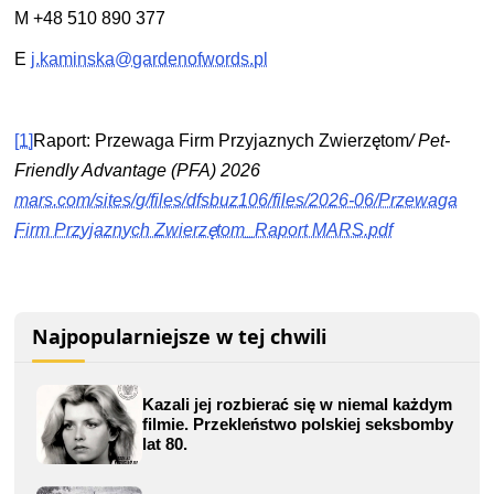
M +48 510 890 377
E
j.kaminska@gardenofwords.pl
[1]
Raport: Przewaga Firm Przyjaznych Zwierzętom
/ Pet-
Friendly Advantage (PFA) 2026
mars.com/sites/g/files/dfsbuz106/files/2026-06/Przewaga
Firm Przyjaznych Zwierzętom_Raport MARS.pdf
Najpopularniejsze w tej chwili
Kazali jej rozbierać się w niemal każdym
filmie. Przekleństwo polskiej seksbomby
lat 80.