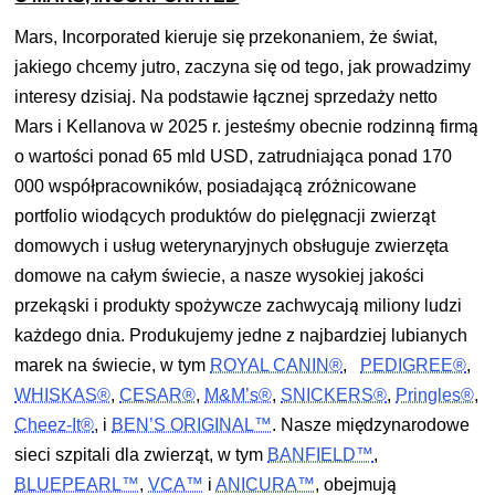
Mars, Incorporated kieruje się przekonaniem, że świat,
jakiego chcemy jutro, zaczyna się od tego, jak prowadzimy
interesy dzisiaj. Na podstawie łącznej sprzedaży netto
Mars i Kellanova w 2025 r. jesteśmy obecnie rodzinną firmą
o wartości ponad 65 mld USD, zatrudniająca ponad 170
000 współpracowników, posiadającą zróżnicowane
portfolio wiodących produktów do pielęgnacji zwierząt
domowych i usług weterynaryjnych obsługuje zwierzęta
domowe na całym świecie, a nasze wysokiej jakości
przekąski i produkty spożywcze zachwycają miliony ludzi
każdego dnia. Produkujemy jedne z najbardziej lubianych
marek na świecie, w tym
ROYAL CANIN®
,
PEDIGREE®
,
WHISKAS®
,
CESAR®
,
M&M’s®
,
SNICKERS®
,
Pringles®
,
Cheez-It®
, i
BEN’S ORIGINAL™
. Nasze międzynarodowe
sieci szpitali dla zwierząt, w tym
BANFIELD™
,
BLUEPEARL™
,
VCA™
i
ANICURA™
, obejmują